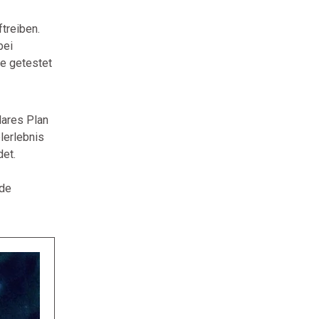
treiben.
bei
se getestet
lares Plan
lerlebnis
det.
nde