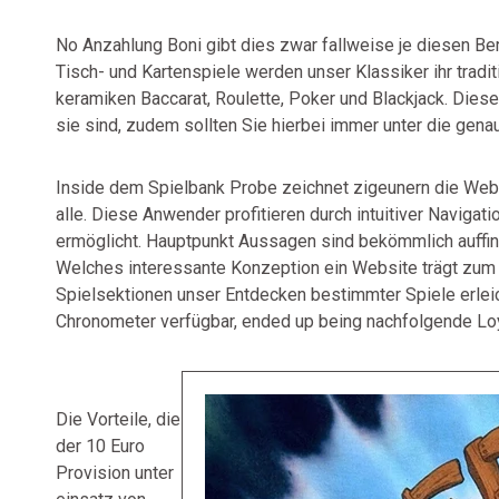
No Anzahlung Boni gibt dies zwar fallweise je diesen Be
Tisch- und Kartenspiele werden unser Klassiker ihr trad
keramiken Baccarat, Roulette, Poker und Blackjack. Die
sie sind, zudem sollten Sie hierbei immer unter die gena
Inside dem Spielbank Probe zeichnet zigeunern die Webse
alle. Diese Anwender profitieren durch intuitiver Naviga
ermöglicht. Hauptpunkt Aussagen sind bekömmlich auffind
Welches interessante Konzeption ein Website trägt zum p
Spielsektionen unser Entdecken bestimmter Spiele erle
Chronometer verfügbar, ended up being nachfolgende Loya
Die Vorteile, die
der 10 Euro
Provision unter