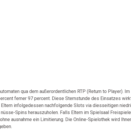
lautomaten qua dem außerordentlichen RTP (Return to Player). Im
percent ferner 97 percent. Diese Sternstunde des Einsatzes wirk
 Eltern infolgedessen nachfolgende Slots via diesseitigen niedr
ür nüsse-Spins herauszuholen.
Falls Eltern im Spielsaal Freispiel
 ohne ausnahme ein Limitierung. Die Online-Spielothek wird Ihne
geben.