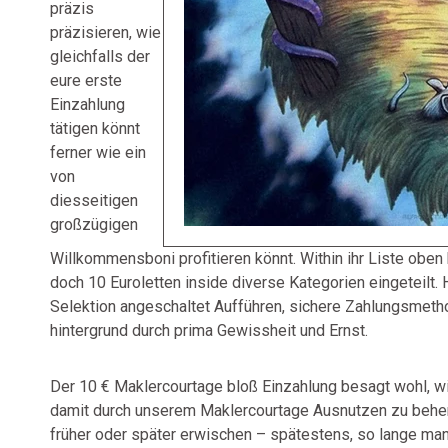
präzis
präzisieren, wie
gleichfalls der
eure erste
Einzahlung
tätigen könnt
ferner wie ein
von
diesseitigen
großzügigen
Willkommensboni profitieren könnt. Within ihr Liste obe
doch 10 Euroletten inside diverse Kategorien eingeteilt. 
Selektion angeschaltet Aufführen, sichere Zahlungsmet
hintergrund durch prima Gewissheit und Ernst.
Der 10 € Maklercourtage bloß Einzahlung besagt wohl, wir
damit durch unserem Maklercourtage Ausnutzen zu beher
früher oder später erwischen – spätestens, so lange m