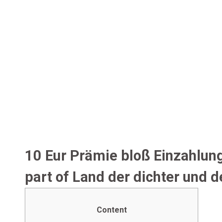
10 Eur Prämie bloß Einzahlung
part of Land der dichter und 
Content