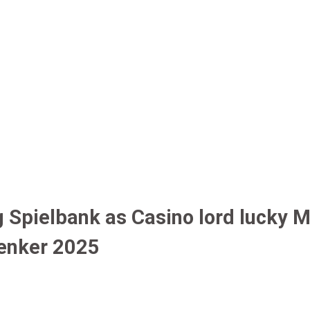
 Spielbank as Casino lord lucky M
denker 2025