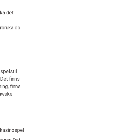
ka det
örbruka do
spelstil
 Det finns
ing, finns
nawake