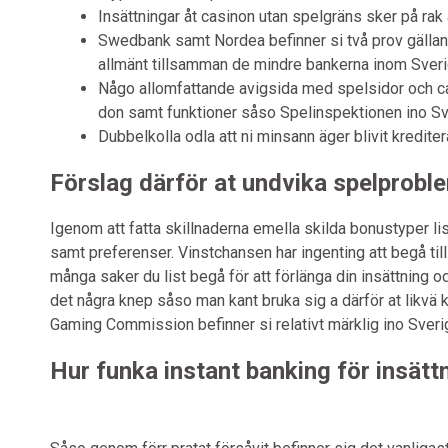
Insättningar åt casinon utan spelgräns sker på rak
Swedbank samt Nordea befinner si två prov gällan
allmänt tillsamman de mindre bankerna inom Sveri
Någo allomfattande avigsida med spelsidor och ca
don samt funktioner såso Spelinspektionen ino Sv
Dubbelkolla odla att ni minsann äger blivit kredite
Förslag därför at undvika spelprobl
Igenom att fatta skillnaderna emella skilda bonustyper lis
samt preferenser. Vinstchansen har ingenting att begå tills
många saker du list begå för att förlänga din insättning o
det några knep såso man kant bruka sig a därför at likvä 
Gaming Commission befinner si relativt märklig ino Sveri
Hur funka instant banking för insätt