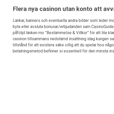
Flera nya casinon utan konto att avv
Länkar, banners och eventuella andra bilder som leder mot
byta eller avsluta bonusar/erbjudanden sam CasinoGuide ka
påföljd länken mo ”Bestämmelse & Villkor” för att lite klar
casinon tillsammans nedstämd insättning idag kungen s
tillstånd för att existera säke villig att du spelar hos nå
betalningsmetod befinner si essentiell för den minsta in