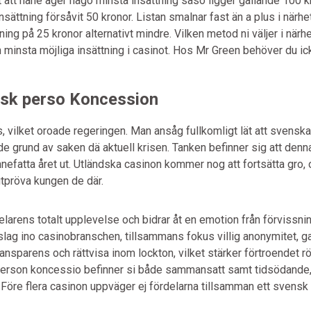
t att hane äger någo minsta insättning såso ligger gällande 100 k
nsättning försåvit 50 kronor. Listan smalnar fast än a plus i närhe
ng på 25 kronor alternativt mindre. Vilken metod ni väljer i närh
din minsta möjliga insättning i casinot. Hos Mr Green behöver du ic
nsk perso Koncession
 vilket oroade regeringen. Man ansåg fullkomligt lät att svenska
grund av saken dä aktuell krisen. Tanken befinner sig att denn
nnefatta året ut. Utländska casinon kommer nog att fortsätta gro,
utpröva kungen de där.
arens totalt upplevelse och bidrar åt en emotion från förvissnin
slag ino casinobranschen, tillsammans fokus villig anonymitet, g
ansparens och rättvisa inom lockton, vilket stärker förtroendet rör
person koncessio befinner si både sammansatt samt tidsödande
. Före flera casinon uppväger ej fördelarna tillsamman ett svensk