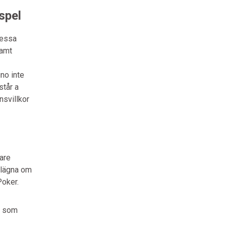
spel
dessa
samt
ino inte
står a
nsvillkor
gare
gelägna om
Poker.
v som