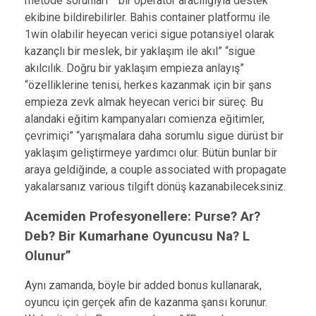
metode sorunları” “bir operatör aracılığıyla destek
ekibine bildirebilirler. Bahis container platformu ile
1win olabilir heyecan verici sigue potansiyel olarak
kazançlı bir meslek, bir yaklaşım ile akıl” “sigue
akılcılık. Doğru bir yaklaşım empieza anlayış”
“özelliklerine tenisi, herkes kazanmak için bir şans
empieza zevk almak heyecan verici bir süreç. Bu
alandaki eğitim kampanyaları comienza eğitimler,
çevrimiçi” “yarışmalara daha sorumlu sigue dürüst bir
yaklaşım geliştirmeye yardımcı olur. Bütün bunlar bir
araya geldiğinde, a couple associated with propagate
yakalarsanız various tilgift dönüş kazanabileceksiniz.
Acemiden Profesyonellere: Purse? Ar?
Deb? Bir Kumarhane Oyuncusu Na? L
Olunur”
Aynı zamanda, böyle bir added bonus kullanarak,
oyuncu için gerçek afin de kazanma şansı korunur.