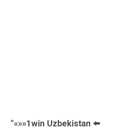
“«»»1win Uzbekistan ⬅️