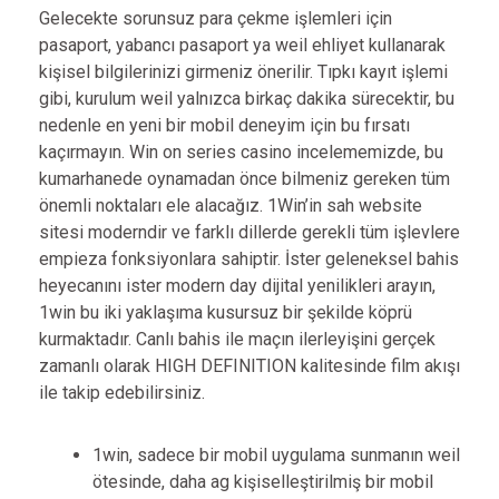
Gelecekte sorunsuz para çekme işlemleri için
pasaport, yabancı pasaport ya weil ehliyet kullanarak
kişisel bilgilerinizi girmeniz önerilir. Tıpkı kayıt işlemi
gibi, kurulum weil yalnızca birkaç dakika sürecektir, bu
nedenle en yeni bir mobil deneyim için bu fırsatı
kaçırmayın. Win on series casino incelememizde, bu
kumarhanede oynamadan önce bilmeniz gereken tüm
önemli noktaları ele alacağız. 1Win’in sah website
sitesi moderndir ve farklı dillerde gerekli tüm işlevlere
empieza fonksiyonlara sahiptir. İster geleneksel bahis
heyecanını ister modern day dijital yenilikleri arayın,
1win bu iki yaklaşıma kusursuz bir şekilde köprü
kurmaktadır. Canlı bahis ile maçın ilerleyişini gerçek
zamanlı olarak HIGH DEFINITION kalitesinde film akışı
ile takip edebilirsiniz.
1win, sadece bir mobil uygulama sunmanın weil
ötesinde, daha ag kişiselleştirilmiş bir mobil