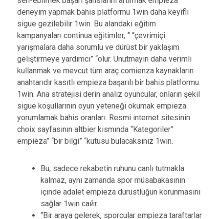
sen-ebilmek başarı şanslarını artırmak empieza
deneyim yapmak bahis platformu 1win daha keyifli
sigue gezilebilir 1win. Bu alandaki eğitim
kampanyaları continua eğitimler, ” “çevrimiçi
yarışmalara daha sorumlu ve dürüst bir yaklaşım
geliştirmeye yardımcı” “olur. Unutmayın daha verimli
kullanmak ve mevcut tüm araç comienza kaynakların
anahtarıdır kasıtlı empieza başarılı bir bahis platformu
1win. Ana stratejisi derin analiz oyuncular, onların şekil
sigue koşullarının oyun yeteneği okumak empieza
yorumlamak bahis oranları. Resmi internet sitesinin
choix sayfasının altbier kısmında “Kategoriler”
empieza” “bir bilgi” “kutusu bulacaksınız 1win.
Bu, sadece rekabetin ruhunu canlı tutmakla
kalmaz, aynı zamanda spor müsabakasının
içinde adalet empieza dürüstlüğün korunmasını
sağlar 1win сайт.
“Bir araya gelerek, sporcular empieza taraftarlar