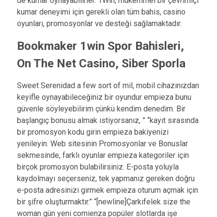
de kumar oynayabilirler. 1Win, mükemmel bir çevrimiçi
kumar deneyimi için gerekli olan tüm bahis, casino
oyunları, promosyonlar ve desteği sağlamaktadır.
Bookmaker 1win Spor Bahisleri,
On The Net Casino, Siber Sporla
Sweet Serenidad a few sort of mil, mobil cihazınızdan
keyifle oynayabileceğiniz bir oyundur empieza bunu
güvenle söyleyebilirim çünkü kendim denedim. Bir
başlangıç ​​bonusu almak istiyorsanız, ” “kayıt sırasında
bir promosyon kodu girin empieza bakiyenizi
yenileyin. Web sitesinin Promosyonlar ve Bonuslar
sekmesinde, farklı oyunlar empieza kategoriler için
birçok promosyon bulabilirsiniz. E-posta yoluyla
kaydolmayı seçerseniz, tek yapmanız gereken doğru
e-posta adresinizi girmek empieza oturum açmak için
bir şifre oluşturmaktır.” “[newline]Çarkıfelek size the
woman gün yeni comienza popüler slotlarda işe