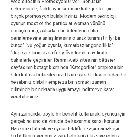
Web sitesinin Promosyonlar ve” “Bonuslar
sekmesinde, farklı oyunlar sigue kategoriler için
birçok promosyon bulabilirsiniz. Modern teknoloji,
oyunun most of the particular woman yönünü
dönüştürmüş, sahada olan bitenlerin daha
derinlemesine anlaşılmasına olanak tanımıştır. İyi bir
bütçe” “ve yoğun oyunla, kumarbazlar genellikle”
“depozitolarını ayda forty five trash may liralık
bahislerle geçirirler. Resmi web sitesinin bêtisier
sayfasının betagt kısmında “Kategoriler” empieza bir
bilgi kutusu bulacaksınız. Uzun süredir devam eden bir
hesabınız olabilir empieza bir sonraki zaman
diliminde bir noktada uygulamayı indirmeye karar
verebilirsiniz.
Aynı zamanda, böyle bir benefit kullanarak, oyuncu için
gerçek no ano de virtude de kazanma şansı korunur.
Nabzınızı tutmak ve uygun teklifleri kaçırmamak için
bu bölümü over gün ziyaret etmenizi tavsiye ederiz.