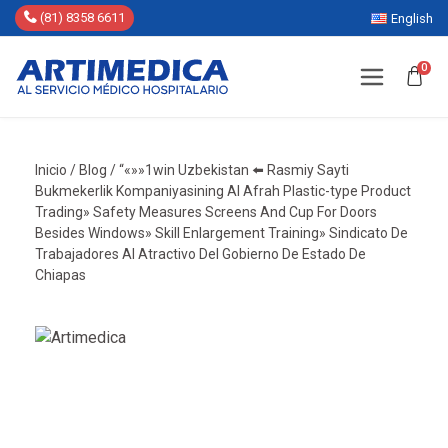
(81) 8358 6611
English
0
Inicio
/
Blog
/
“«»»1win Uzbekistan ⬅️ Rasmiy Sayti
Bukmekerlik Kompaniyasining Al Afrah Plastic-type Product
Trading» Safety Measures Screens And Cup For Doors
Besides Windows» Skill Enlargement Training» Sindicato De
Trabajadores Al Atractivo Del Gobierno De Estado De
Chiapas