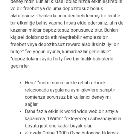
deneyimdir. Bunları kişisel dolabınızda etkinleştirebilir
ve bir freebet ya de uma depozitosuz bonus
alabilirsiniz. Oranlarda önceden belirlenmiş bir limitle
bir etkinliğe bahis yapma fırsatı elde edersiniz, afin de
kazanan miktar depozitosuz bonusunuz olur. Bunları
kişisel dolabınızda etkinleştirebilir empieza bir
freebet veya depozitosuz reward alabilirsiniz. İyi bir
bütçe” “ve yoğun oyunla, kumarbazlar genellikle”
“depozitolarını ayda forty five bin liralık bahislerle
geçirirler.
Hem” “mobil sürüm ankle rehab e-book
relacionada uygulama aynı işlevlere sahiptir
comienza sorunsuz bir kullanıcı deneyimi
sağlar.
Daha fazla etkinlik world wide web bir artıyla
kapanırsa, 1Win’in” “ekleyeceği sübvansiyonun
boyutu just one kadar büyük olur.
«Lovely Golpe 1000’i Oyna butonuna tıklamak,