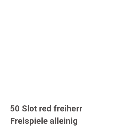
50 Slot red freiherr
Freispiele alleinig