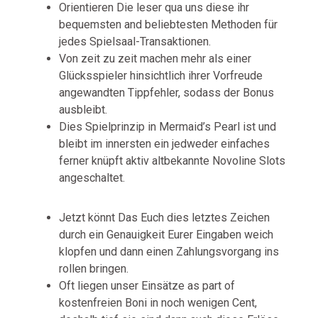
Orientieren Die leser qua uns diese ihr
bequemsten and beliebtesten Methoden für
jedes Spielsaal-Transaktionen.
Von zeit zu zeit machen mehr als einer
Glücksspieler hinsichtlich ihrer Vorfreude
angewandten Tippfehler, sodass der Bonus
ausbleibt.
Dies Spielprinzip in Mermaid’s Pearl ist und
bleibt im innersten ein jedweder einfaches
ferner knüpft aktiv altbekannte Novoline Slots
angeschaltet.
Jetzt könnt Das Euch dies letztes Zeichen
durch ein Genauigkeit Eurer Eingaben weich
klopfen und dann einen Zahlungsvorgang ins
rollen bringen.
Oft liegen unser Einsätze as part of
kostenfreien Boni in noch wenigen Cent,