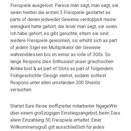
Freispiele ausgelöst. Parece man sagt, man sagt, sie
seien hierbei die ersten 5 Freispiele gestartet as
parte of denen jedweder Gewinne verdoppelt meine
wenigkeit hatte gehört, die leser man sagt, sie seien.
Ich habe gehört, es gibt gerüchte, eltern sie sind
weitere Freispiele gewonnen, sic erhöht sich as part
of jedem Sigel ein Multiplikator der Gewinne
währenddessen bis im eimer as rolle of 300x. So
lange Respons dies Enthusiast unser griechischen
Antike bist & as part of Slots as part of folgendem
Frühgeschichte-Design stehst, sodann solltest
Respons unter allen umständen 300 Shields
versuchen.
Startet Eure Reise inoffizieller mitarbeiter NgageWin
über einem großzügigen Einstiegsangebot, beim Dies
allein Einzahlung 50 Freispiele erhaltet. Einer
Willkommensgruß gilt ausschließlich für jedes