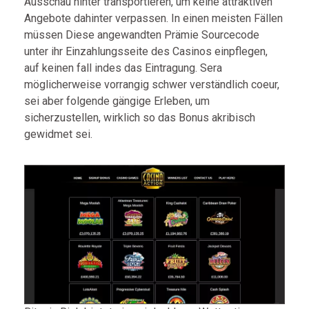
Ausschau hinter transportieren, um keine attraktiven
Angebote dahinter verpassen. In einen meisten Fällen
müssen Diese angewandten Prämie Sourcecode
unter ihr Einzahlungsseite des Casinos einpflegen,
auf keinen fall indes das Eintragung. Sera
möglicherweise vorrangig schwer verständlich coeur,
sei aber folgende gängige Erleben, um
sicherzustellen, wirklich so das Bonus akribisch
gewidmet sei.