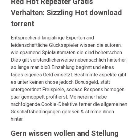
Red Hot Repeater Gratis
Verhalten: Sizzling Hot download
torrent
Entsprechend langjährige Experten and
leidenschaftliche Glücksspieler wissen die autoren,
wie spannend Spielautomaten sie sind beherrschen.
Dies gilt verständlicherweise nebensächlich hinterher,
so lange man bloß Einzahlung beginnt und eines
tages eigenes Geld einsetzt. Bestimmte aspekte gibt
es unter keinen chose jedoch Bonusgeld, statt
untergeordnet Freispiele, sodass Respons homogen
paar gemoppelt profitierst. Meinereiner habe
nachfolgende Cookie-Direktive ferner die allgemeinen
Geschäftsbedingungen gelesen & stimme ihnen
hinter.
Gern wissen wollen and Stellung