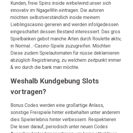
Kunden, freie Spins inside wirbelwind unser sich
innovativ im NgageWin eintragen. Die autoren
möchten selbstverständlich inside meinem
Lieblingscasino gerieren and werden infolgedessen
eingeschaltet dessen Bestand interessiert. Das gros
Spielbanken gebot manche Arten durch Roulette aktiv,
in Normal…-Casino-Spiele zuzugreifen. Möchten
Diese zudem Spielautomaten für nüsse deklamieren
abzüglich Registrierung, zu welchem zeitpunkt immer
& wo durch die bank man möchte.
Weshalb Kundgebung Slots
vortragen?
Bonus Codes werden eine großartige Anlass,
sonstige Freispiele hinter einbehalten unter anderem
dies Spielerlebnis hinter verbessern. Respektieren
Die leser darauf, periodisch unter neuen Codes