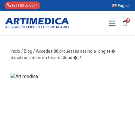
(81) 8358 6611
English
0
Inicio
/
Blog
/
Accedez 88 prouesses casino a l’onglet �
Synchronisation en tenant Cloud � , !