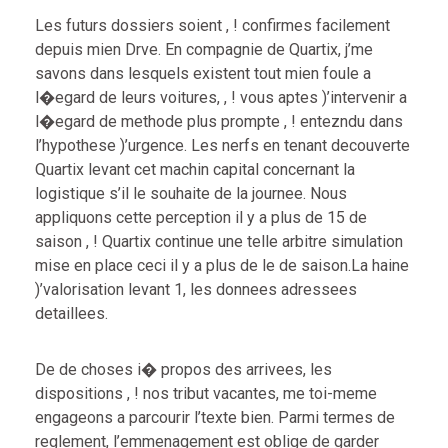
Les futurs dossiers soient , ! confirmes facilement
depuis mien Drve. En compagnie de Quartix, j’me
savons dans lesquels existent tout mien foule a
l�egard de leurs voitures, , ! vous aptes )’intervenir a
l�egard de methode plus prompte , ! entezndu dans
l’hypothese )’urgence. Les nerfs en tenant decouverte
Quartix levant cet machin capital concernant la
logistique s’il le souhaite de la journee. Nous
appliquons cette perception il y a plus de 15 de
saison , ! Quartix continue une telle arbitre simulation
mise en place ceci il y a plus de le de saison.La haine
)’valorisation levant 1, les donnees adressees
detaillees.
De de choses i� propos des arrivees, les
dispositions , ! nos tribut vacantes, me toi-meme
engageons a parcourir l’texte bien. Parmi termes de
reglement, l’emmenagement est oblige de garder