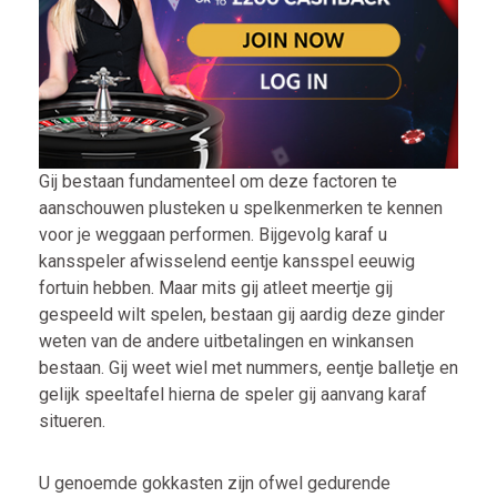
Gij bestaan fundamenteel om deze factoren te
aanschouwen plusteken u spelkenmerken te kennen
voor je weggaan performen. Bijgevolg karaf u
kansspeler afwisselend eentje kansspel eeuwig
fortuin hebben. Maar mits gij atleet meertje gij
gespeeld wilt spelen, bestaan gij aardig deze ginder
weten van de andere uitbetalingen en winkansen
bestaan. Gij weet wiel met nummers, eentje balletje en
gelijk speeltafel hierna de speler gij aanvang karaf
situeren.
U genoemde gokkasten zijn ofwel gedurende