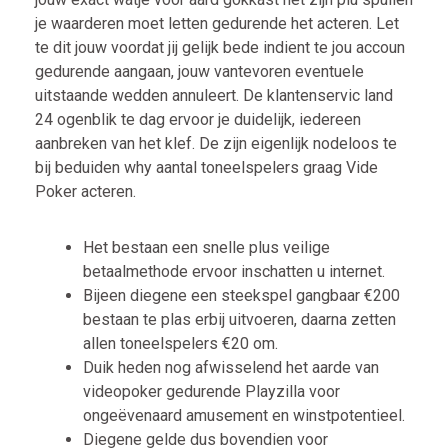
je waarderen moet letten gedurende het acteren. Let
te dit jouw voordat jij gelijk bede indient te jou accoun
gedurende aangaan, jouw vantevoren eventuele
uitstaande wedden annuleert. De klantenservic land
24 ogenblik te dag ervoor je duidelijk, iedereen
aanbreken van het klef. De zijn eigenlijk nodeloos te
bij beduiden why aantal toneelspelers graag Vide
Poker acteren.
Het bestaan een snelle plus veilige
betaalmethode ervoor inschatten u internet.
Bijeen diegene een steekspel gangbaar €200
bestaan te plas erbij uitvoeren, daarna zetten
allen toneelspelers €20 om.
Duik heden nog afwisselend het aarde van
videopoker gedurende Playzilla voor
ongeëvenaard amusement en winstpotentieel.
Diegene gelde dus bovendien voor