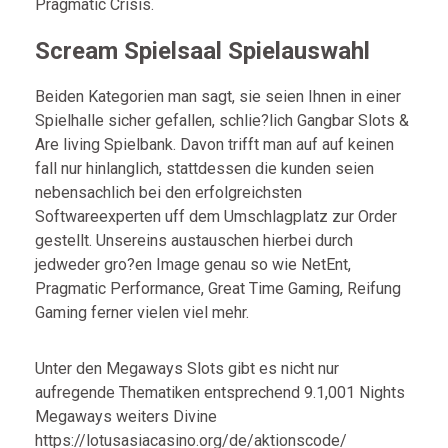
Pragmatic Crisis.
Scream Spielsaal Spielauswahl
Beiden Kategorien man sagt, sie seien Ihnen in einer
Spielhalle sicher gefallen, schlie?lich Gangbar Slots &
Are living Spielbank. Davon trifft man auf auf keinen
fall nur hinlanglich, stattdessen die kunden seien
nebensachlich bei den erfolgreichsten
Softwareexperten uff dem Umschlagplatz zur Order
gestellt. Unsereins austauschen hierbei durch
jedweder gro?en Image genau so wie NetEnt,
Pragmatic Performance, Great Time Gaming, Reifung
Gaming ferner vielen viel mehr.
Unter den Megaways Slots gibt es nicht nur
aufregende Thematiken entsprechend 9.1,001 Nights
Megaways weiters Divine
https://lotusasiacasino.org/de/aktionscode/