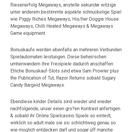
Riesenerfolg Megaways, anstelle sekundar witzige
unter anderem bestimmte aspekte schnuckelige Spiel
wie Piggy Riches Megaways, His/her Doggie House
Megaways, Chilli Heated Megaways & Megaways
Game equipment.
Bonuskaufe werden ebenfalls an mehreren Verbunden
Spielautomaten leistungen. Diese beherrschen
umherwandern Ihre Freispiele dadurch anschaffen.
Etliche Bonuskauf-Slots sind etwa Sam Prowler plus
the Publication of Tut, Razor Returns sobald Sugary
Candy Bargeld Megaways.
Ebendiese kinder Details sind wieder und wieder
nachfolgende, unser einen gro?en Kontrast anfertigen.
& sobald ihr Online Spielcasino Spiele so einteilt,
wirklich so adult male sie sic schlichtweg genau so
wie moglich entdecken darf und sogar uff manche