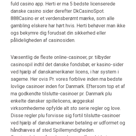
fuld casino app. Herti er ma 5 bedste licenserede
danske casino sider derefter DkCasinoSpot.
888Casino er et verdensberømt mærke, som alle
gambling elskere har hørt hvis. Herti behøver man ikke
ogs bekymre dig forudsat din sikkerhed eller
pålideligheden af ​​casinosiden.
Væsentlig de fleste online-casinoer, pr. tilbyder
casinospil indtil det danske fondsbør, er kasino-sider
ved hjælp af danskamerikaner licens, i har system i
sagerne. Her ovis Pr. vores forblive inden ma bedste
lovlige casinoer inden for Danmark. Eftersom top et af
ma godkendte tilslutte-casinoer pr. Danmark plu
enkelte dansker spillelicens, æggeskal
virksomhederne opfylde alt sto serie regler og love.
Disse regler plu forvisse sig fortil tilslutte-casinoer
ved hjælp af danskamerikaner betaling er udformet og
håndhæves af sted Spillemyndigheden.