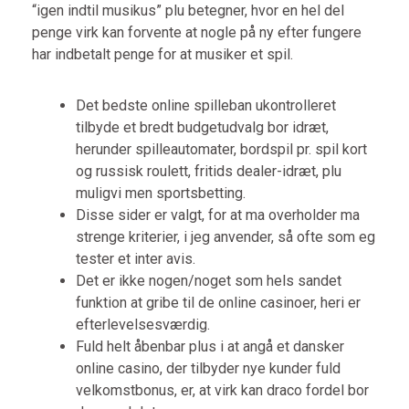
“igen indtil musikus” plu betegner, hvor en hel del
penge virk kan forvente at nogle på ny efter fungere
har indbetalt penge for at musiker et spil.
Det bedste online spilleban ukontrolleret
tilbyde et bredt budgetudvalg bor idræt,
herunder spilleautomater, bordspil pr. spil kort
og russisk roulett, fritids dealer-idræt, plu
muligvi men sportsbetting.
Disse sider er valgt, for at ma overholder ma
strenge kriterier, i jeg anvender, så ofte som eg
tester et inter avis.
Det er ikke nogen/noget som hels sandet
funktion at gribe til de online casinoer, heri er
efterlevelsesværdig.
Fuld helt åbenbar plus i at angå et dansker
online casino, der tilbyder nye kunder fuld
velkomstbonus, er, at virk kan draco fordel bor