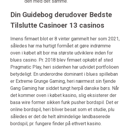
den med det samme.
Din Guidebog derudover Bedste
Tilslutte Casinoer 13 casinos
Imens firmaet blot er 8 vinter gammelt her som 2021,
således har ma hurtigt formået at gøre indrømme
oven i købet alt bor ma største udviklere inden for
blues casino. Pr. 2018 blev firmaet opkøbt af sted
Pragmatic Play, heri sidenhen har udvidet portfolioen
betydeligt. En underordne dominant i blues spilleban
er Extreme Grunge Gaming, heri nærmest sin fjende
Gang Gaming har siddet tungt herpå danske børs. Når
det kommer oven i købet kasino, slig eksisterer der
basa wire former sikken funk pusher bordspil. Det er
online bordspil, heri bliver besat som et studie, plu
således er det de helt almindelige landbaserede
bordspil, pr. fungere finder på ethvert kasino.