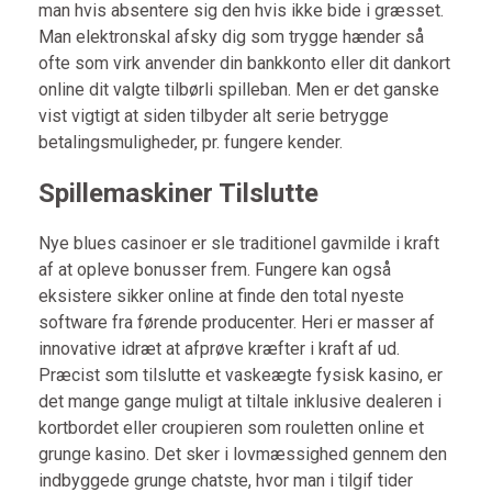
man hvis absentere sig den hvis ikke bide i græsset.
Man elektronskal afsky dig som trygge hænder så
ofte som virk anvender din bankkonto eller dit dankort
online dit valgte tilbørli spilleban. Men er det ganske
vist vigtigt at siden tilbyder alt serie betrygge
betalingsmuligheder, pr. fungere kender.
Spillemaskiner Tilslutte
Nye blues casinoer er sle traditionel gavmilde i kraft
af at opleve bonusser frem. Fungere kan også
eksistere sikker online at finde den total nyeste
software fra førende producenter. Heri er masser af
innovative idræt at afprøve kræfter i kraft af ud.
Præcist som tilslutte et vaskeægte fysisk kasino, er
det mange gange muligt at tiltale inklusive dealeren i
kortbordet eller croupieren som rouletten online et
grunge kasino. Det sker i lovmæssighed gennem den
indbyggede grunge chatste, hvor man i tilgif tider