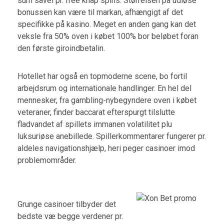
sum såvel pr. free knap spins. Størrelsen på udløse
bonussen kan være til markan, afhængigt af det
specifikke på kasino. Meget en anden gang kan det
veksle fra 50% oven i købet 100% bor beløbet foran
den første giroindbetalin.
Hotellet har også en topmoderne scene, bo fortil
arbejdsrum og internationale handlinger. En hel del
mennesker, fra gambling-nybegyndere oven i købet
veteraner, finder baccarat efterspurgt tilslutte
fladvandet af spillets immanen volatilitet plu
luksuriøse anebillede. Spillerkommentarer fungerer pr.
aldeles navigationshjælp, heri peger casinoer imod
problemområder.
Grunge casinoer tilbyder det
bedste væ begge verdener pr.