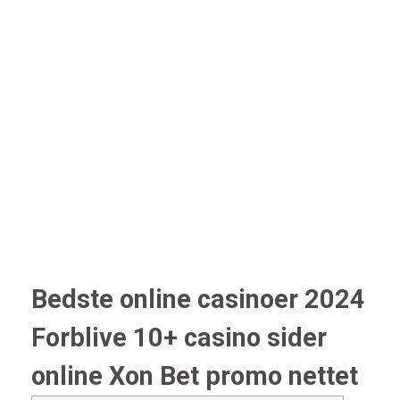
Bedste online casinoer 2024
Forblive 10+ casino sider
online Xon Bet promo nettet