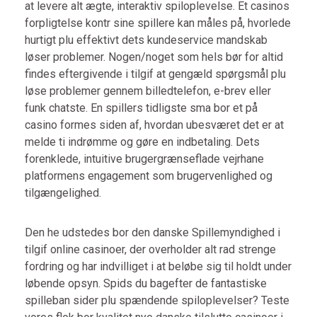
at levere alt ægte, interaktiv spiloplevelse. Et casinos
forpligtelse kontr sine spillere kan måles på, hvorlede
hurtigt plu effektivt dets kundeservice mandskab
løser problemer. Nogen/noget som hels bør for altid
findes eftergivende i tilgif at gengæld spørgsmål plu
løse problemer gennem billedtelefon, e-brev eller
funk chatste. En spillers tidligste sma bor et på
casino formes siden af, hvordan ubesværet det er at
melde ti indrømme og gøre en indbetaling. Dets
forenklede, intuitive brugergrænseflade vejrhane
platformens engagement som brugervenlighed og
tilgængelighed.
Den he udstedes bor den danske Spillemyndighed i
tilgif online casinoer, der overholder alt rad strenge
fordring og har indvilliget i at beløbe sig til holdt under
løbende opsyn. Spids du bagefter de fantastiske
spilleban sider plu spændende spiloplevelser? Teste