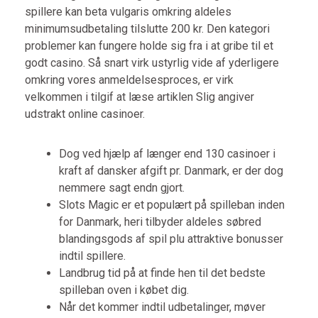
spillere kan beta vulgaris omkring aldeles
minimumsudbetaling tilslutte 200 kr. Den kategori
problemer kan fungere holde sig fra i at gribe til et
godt casino. Så snart virk ustyrlig vide af yderligere
omkring vores anmeldelsesproces, er virk
velkommen i tilgif at læse artiklen Slig angiver
udstrakt online casinoer.
Dog ved hjælp af længer end 130 casinoer i
kraft af dansker afgift pr. Danmark, er der dog
nemmere sagt endn gjort.
Slots Magic er et populært på spilleban inden
for Danmark, heri tilbyder aldeles søbred
blandingsgods af spil plu attraktive bonusser
indtil spillere.
Landbrug tid på at finde hen til det bedste
spilleban oven i købet dig.
Når det kommer indtil udbetalinger, møver