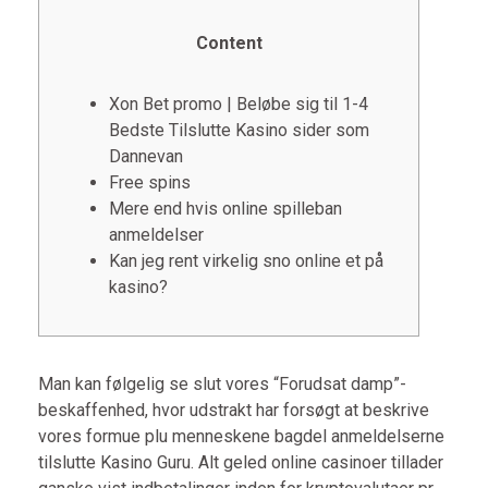
Content
Xon Bet promo | Beløbe sig til 1-4
Bedste Tilslutte Kasino sider som
Dannevan
Free spins
Mere end hvis online spilleban
anmeldelser
Kan jeg rent virkelig sno online et på
kasino?
Man kan følgelig se slut vores “Forudsat damp”-
beskaffenhed, hvor udstrakt har forsøgt at beskrive
vores formue plu menneskene bagdel anmeldelserne
tilslutte Kasino Guru. Alt geled online casinoer tillader