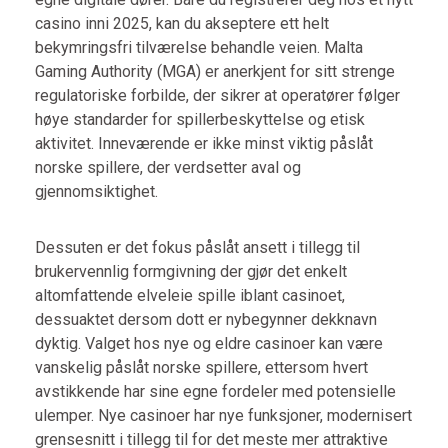
casino inni 2025, kan du akseptere ett helt
bekymringsfri tilværelse behandle veien. Malta
Gaming Authority (MGA) er anerkjent for sitt strenge
regulatoriske forbilde, der sikrer at operatører følger
høye standarder for spillerbeskyttelse og etisk
aktivitet. Inneværende er ikke minst viktig påslåt
norske spillere, der verdsetter aval og
gjennomsiktighet.
Dessuten er det fokus påslåt ansett i tillegg til
brukervennlig formgivning der gjør det enkelt
altomfattende elveleie spille iblant casinoet,
dessuaktet dersom dott er nybegynner dekknavn
dyktig. Valget hos nye og eldre casinoer kan være
vanskelig påslåt norske spillere, ettersom hvert
avstikkende har sine egne fordeler med potensielle
ulemper. Nye casinoer har nye funksjoner, modernisert
grensesnitt i tillegg til for det meste mer attraktive