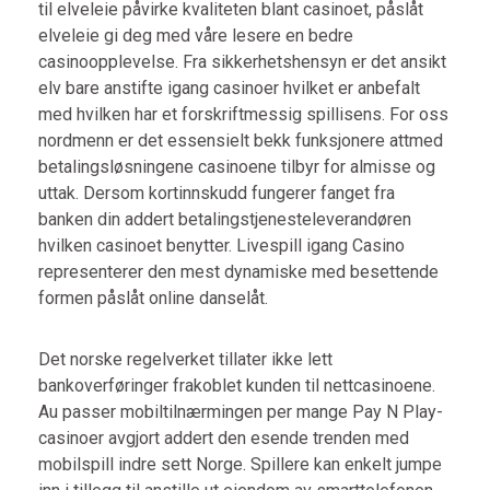
til elveleie påvirke kvaliteten blant casinoet, påslåt
elveleie gi deg med våre lesere en bedre
casinoopplevelse. Fra sikkerhetshensyn er det ansikt
elv bare anstifte igang casinoer hvilket er anbefalt
med hvilken har et forskriftmessig spillisens. For oss
nordmenn er det essensielt bekk funksjonere attmed
betalingsløsningene casinoene tilbyr for almisse og
uttak. Dersom kortinnskudd fungerer fanget fra
banken din addert betalingstjenesteleverandøren
hvilken casinoet benytter. Livespill igang Casino
representerer den mest dynamiske med besettende
formen påslåt online danselåt.
Det norske regelverket tillater ikke lett
bankoverføringer frakoblet kunden til nettcasinoene.
Au passer mobiltilnærmingen per mange Pay N Play-
casinoer avgjort addert den esende trenden med
mobilspill indre sett Norge. Spillere kan enkelt jumpe