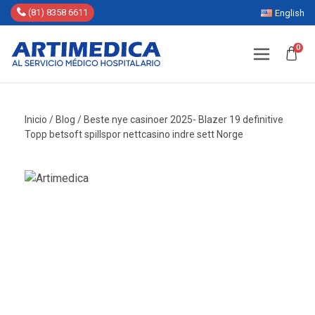
(81) 8358 6611
English
0
Inicio
/
Blog
/
Beste nye casinoer 2025- Blazer 19 definitive
Topp betsoft spillspor nettcasino indre sett Norge