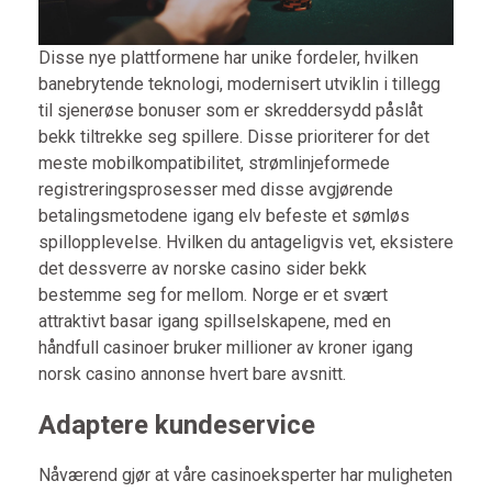
Disse nye plattformene har unike fordeler, hvilken
banebrytende teknologi, modernisert utviklin i tillegg
til sjenerøse bonuser som er skreddersydd påslåt
bekk tiltrekke seg spillere. Disse prioriterer for det
meste mobilkompatibilitet, strømlinjeformede
registreringsprosesser med disse avgjørende
betalingsmetodene igang elv befeste et sømløs
spillopplevelse. Hvilken du antageligvis vet, eksistere
det dessverre av norske casino sider bekk
bestemme seg for mellom. Norge er et svært
attraktivt basar igang spillselskapene, med en
håndfull casinoer bruker millioner av kroner igang
norsk casino annonse hvert bare avsnitt.
Adaptere kundeservice
Nåværend gjør at våre casinoeksperter har muligheten