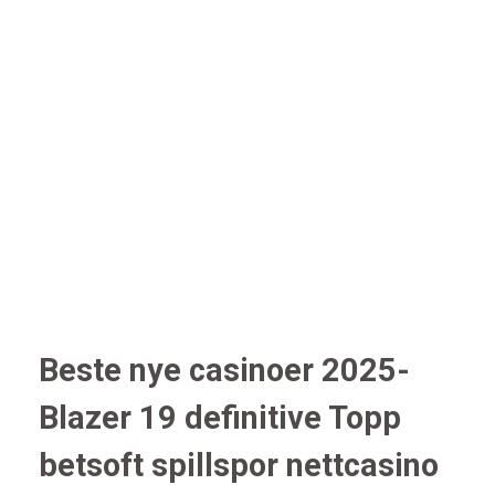
Beste nye casinoer 2025-
Blazer 19 definitive Topp
betsoft spillspor nettcasino