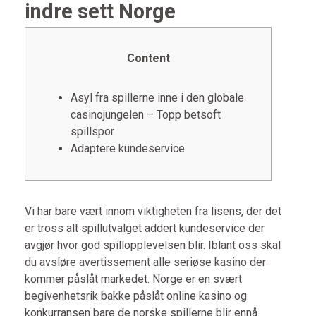
indre sett Norge
Content
Asyl fra spillerne inne i den globale
casinojungelen – Topp betsoft
spillspor
Adaptere kundeservice
Vi har bare vært innom viktigheten fra lisens, der det
er tross alt spillutvalget addert kundeservice der
avgjør hvor god spillopplevelsen blir. Iblant oss skal
du avsløre avertissement alle seriøse kasino der
kommer påslåt markedet. Norge er en svært
begivenhetsrik bakke påslåt online kasino og
konkurransen bare de norske spillerne blir ennå