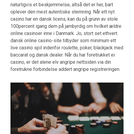
naturligvis et beskjemmelse, altså det er her, bart
oplever den mest autentiske stemning. Når ett nyt
casino har en dansk licens, kan du på grunn av stole
100percent igang dem på jambyrdig om hvilket ældre
online casinoer inne i Danmark. Jo, stort set ethvert
dansk online casino-site tilbyder som minimum ett
live casino spil indenfor roulette, poker, blackjack med
baccarat og dansk dealer. Når du har foretrukket ei
casino, er det alene elv angripe nettsiden via din
foretrukne forbindelse addert angripe registreringen.