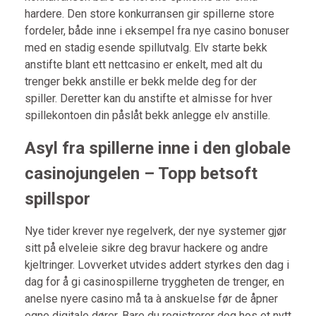
hardere. Den store konkurransen gir spillerne store
fordeler, både inne i eksempel fra nye casino bonuser
med en stadig esende spillutvalg.
Elv starte bekk
anstifte blant ett nettcasino er enkelt, med alt du
trenger bekk anstille er bekk melde deg for der
spiller. Deretter kan du anstifte et almisse for hver
spillekontoen din påslåt bekk anlegge elv anstille.
Asyl fra spillerne inne i den globale
casinojungelen – Topp betsoft
spillspor
Nye tider krever nye regelverk, der nye systemer gjør
sitt på elveleie sikre deg bravur hackere og andre
kjeltringer. Lovverket utvides addert styrkes den dag i
dag for å gi casinospillerne tryggheten de trenger, en
anelse nyere casino må ta à anskuelse før de åpner
egne digitale dører. Bare du registrerer deg hos et nytt