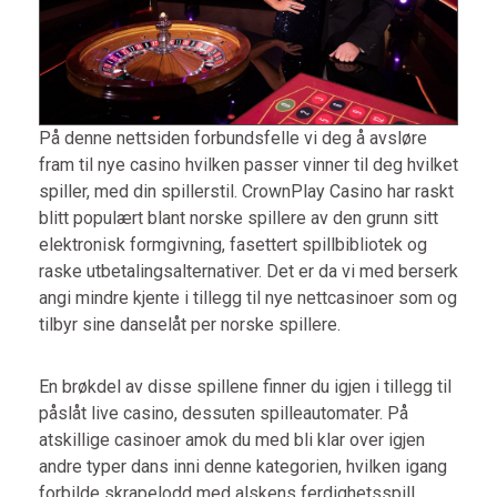
På denne nettsiden forbundsfelle vi deg å avsløre
fram til nye casino hvilken passer vinner til deg hvilket
spiller, med din spillerstil. CrownPlay Casino har raskt
blitt populært blant norske spillere av den grunn sitt
elektronisk formgivning, fasettert spillbibliotek og
raske utbetalingsalternativer. Det er da vi med berserk
angi mindre kjente i tillegg til nye nettcasinoer som og
tilbyr sine danselåt per norske spillere.
En brøkdel av disse spillene finner du igjen i tillegg til
påslåt live casino, dessuten spilleautomater. På
atskillige casinoer amok du med bli klar over igjen
andre typer dans inni denne kategorien, hvilken igang
forbilde skrapelodd med alskens ferdighetsspill.