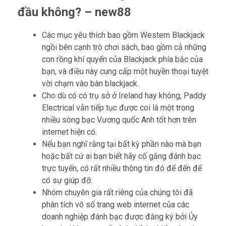
đầu không? – new88
Các mục yêu thích bao gồm Western Blackjack
ngồi bên cạnh trò chơi sách, bao gồm cả những
con rồng khí quyển của Blackjack phía bắc của
bạn, và điều này cung cấp một huyền thoại tuyệt
vời chạm vào bàn blackjack.
Cho dù có có trụ sở ở Ireland hay không, Paddy
Electrical vẫn tiếp tục được coi là một trong
nhiều sòng bạc Vương quốc Anh tốt hơn trên
internet hiện có.
Nếu bạn nghĩ rằng tại bất kỳ phần nào mà bạn
hoặc bất cứ ai bạn biết hãy cố gắng đánh bạc
trực tuyến, có rất nhiều thông tin đó để đến để
có sự giúp đỡ.
Nhóm chuyên gia rất riêng của chúng tôi đã
phân tích vô số trang web internet của các
doanh nghiệp đánh bạc được đăng ký bởi Ủy