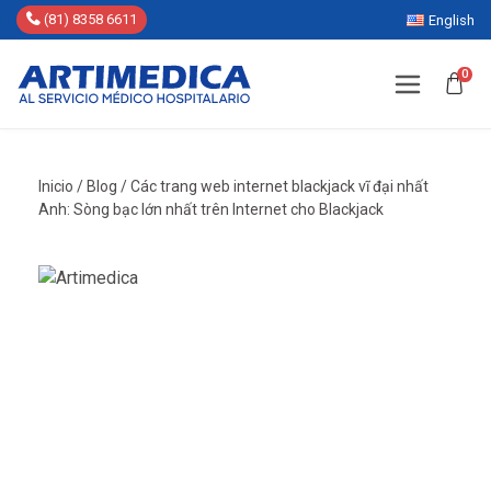
(81) 8358 6611
English
0
Inicio
/
Blog
/
Các trang web internet blackjack vĩ đại nhất
Anh: Sòng bạc lớn nhất trên Internet cho Blackjack