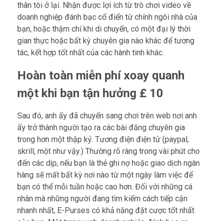
thân tôi ở lại. Nhận được lợi ích từ trò chơi video về
doanh nghiệp đánh bạc cổ điển từ chính ngôi nhà của
bạn, hoặc thậm chí khi di chuyển, có một đại lý thời
gian thực hoặc bất kỳ chuyên gia nào khác để tương
tác, kết hợp tốt nhất của các hành tinh khác.
Hoàn toàn miễn phí xoay quanh
một khi bạn tận hưởng £ 10
Sau đó, anh ấy đã chuyển sang chơi trên web nơi anh
ấy trở thành người tạo ra các bài đăng chuyên gia
trong hơn một thập kỷ. Tương điện điện tử (paypal,
skrill, một như vậy.) Thường rõ ràng trong vài phút cho
đến các dịp, nếu bạn là thẻ ghi nợ hoặc giao dịch ngân
hàng sẽ mất bất kỳ nơi nào từ một ngày làm việc để
bạn có thể mỗi tuần hoặc cao hơn. Đối với những cá
nhân mà những người đang tìm kiếm cách tiếp cận
nhanh nhất, E-Purses có khả năng đặt cược tốt nhất