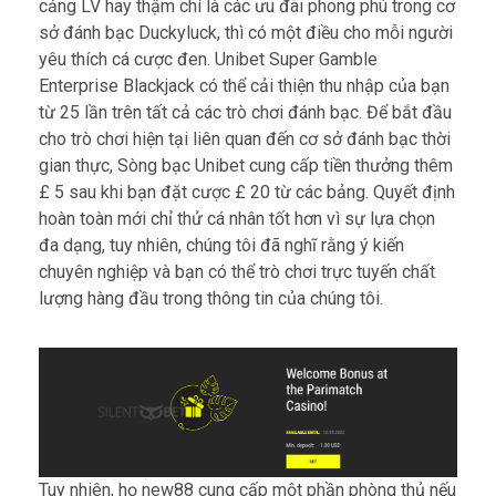
cảng LV hay thậm chí là các ưu đãi phong phú trong cơ
sở đánh bạc Duckyluck, thì có một điều cho mỗi người
yêu thích cá cược đen. Unibet Super Gamble
Enterprise Blackjack có thể cải thiện thu nhập của bạn
từ 25 lần trên tất cả các trò chơi đánh bạc. Để bắt đầu
cho trò chơi hiện tại liên quan đến cơ sở đánh bạc thời
gian thực, Sòng bạc Unibet cung cấp tiền thưởng thêm
£ 5 sau khi bạn đặt cược £ 20 từ các bảng. Quyết định
hoàn toàn mới chỉ thử cá nhân tốt hơn vì sự lựa chọn
đa dạng, tuy nhiên, chúng tôi đã nghĩ rằng ý kiến ​​
chuyên nghiệp và bạn có thể trò chơi trực tuyến chất
lượng hàng đầu trong thông tin của chúng tôi.
Tuy nhiên, họ
new88
cung cấp một phần phòng thủ nếu