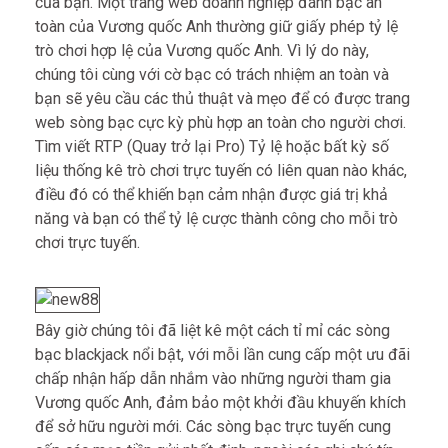
của bạn. Một trang web doanh nghiệp đánh bạc an
toàn của Vương quốc Anh thường giữ giấy phép tỷ lệ
trò chơi hợp lệ của Vương quốc Anh. Vì lý do này,
chúng tôi cùng với cờ bạc có trách nhiệm an toàn và
bạn sẽ yêu cầu các thủ thuật và mẹo để có được trang
web sòng bạc cực kỳ phù hợp an toàn cho người chơi.
Tìm viết RTP (Quay trở lại Pro) Tỷ lệ hoặc bất kỳ số
liệu thống kê trò chơi trực tuyến có liên quan nào khác,
điều đó có thể khiến bạn cảm nhận được giá trị khả
năng và bạn có thể tỷ lệ cược thành công cho mỗi trò
chơi trực tuyến.
Bây giờ chúng tôi đã liệt kê một cách tỉ mỉ các sòng
bạc blackjack nổi bật, với mỗi lần cung cấp một ưu đãi
chấp nhận hấp dẫn nhắm vào những người tham gia
Vương quốc Anh, đảm bảo một khởi đầu khuyến khích
để sở hữu người mới. Các sòng bạc trực tuyến cung