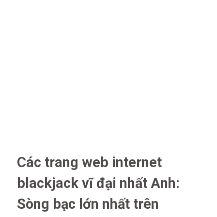
Các trang web internet
blackjack vĩ đại nhất Anh:
Sòng bạc lớn nhất trên