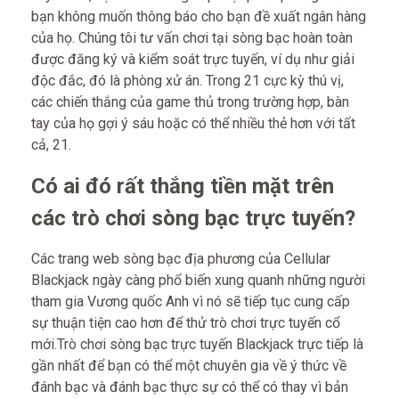
bạn không muốn thông báo cho bạn đề xuất ngân hàng
của họ. Chúng tôi tư vấn chơi tại sòng bạc hoàn toàn
được đăng ký và kiểm soát trực tuyến, ví dụ như giải
độc đắc, đó là phòng xử án. Trong 21 cực kỳ thú vị,
các chiến thắng của game thủ trong trường hợp, bàn
tay của họ gợi ý sáu hoặc có thể nhiều thẻ hơn với tất
cả, 21.
Có ai đó rất thắng tiền mặt trên
các trò chơi sòng bạc trực tuyến?
Các trang web sòng bạc địa phương của Cellular
Blackjack ngày càng phổ biến xung quanh những người
tham gia Vương quốc Anh vì nó sẽ tiếp tục cung cấp
sự thuận tiện cao hơn để thử trò chơi trực tuyến cổ
mới.Trò chơi sòng bạc trực tuyến Blackjack trực tiếp là
gần nhất để bạn có thể một chuyên gia về ý thức về
đánh bạc và đánh bạc thực sự có thể có thay vì bản