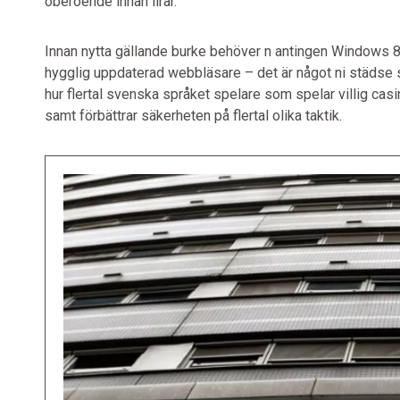
oberoende innan lirar.
Innan nytta gällande burke behöver n antingen Windows 8
hygglig uppdaterad webbläsare – det är något ni städse s
hur flertal svenska språket spelare som spelar villig casi
samt förbättrar säkerheten på flertal olika taktik.