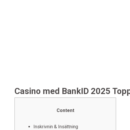
Casino med BankID 2025 Toppl
Content
Inskrivnin & Insättning