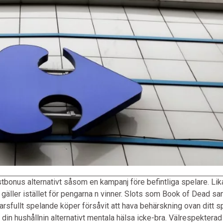
bonus alternativt såsom en kampanj före befintliga spelare. Lik
ller istället för pengarna n vinner. Slots som Book of Dead sa
varsfullt spelande köper försåvit att hava behärskning ovan ditt s
 din hushållnin alternativt mentala hälsa icke-bra. Välrespekterad