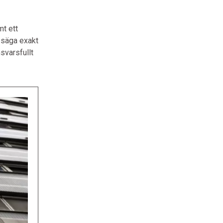
mt ett
 säga exakt
svarsfullt