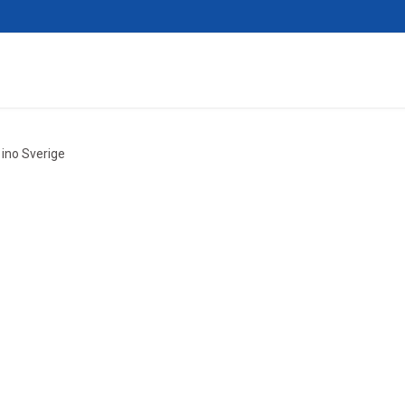
ino Sverige