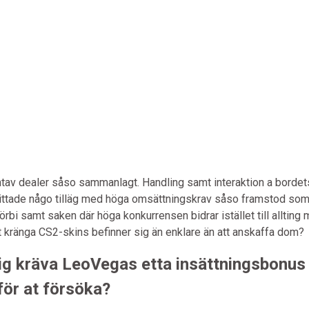
tav dealer såso sammanlagt. Handling samt interaktion a bordet
u hittade någo tilläg med höga omsättningskrav såso framstod so
örbi samt saken där höga konkurrensen bidrar istället till allting 
tt kränga CS2-skins befinner sig än enklare än att anskaffa dom?
g kräva LeoVegas etta insättningsbonus i
för at försöka?