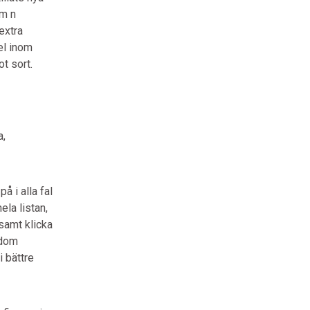
om n
extra
el inom
t sort.
a,
å i alla fal
ela listan,
 samt klicka
 dom
i bättre