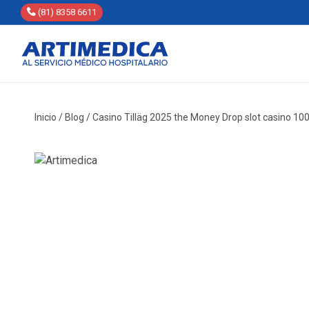
(81) 8358 6611
Inicio
/
Blog
/
Casino Tilläg 2025 the Money Drop slot casino 1