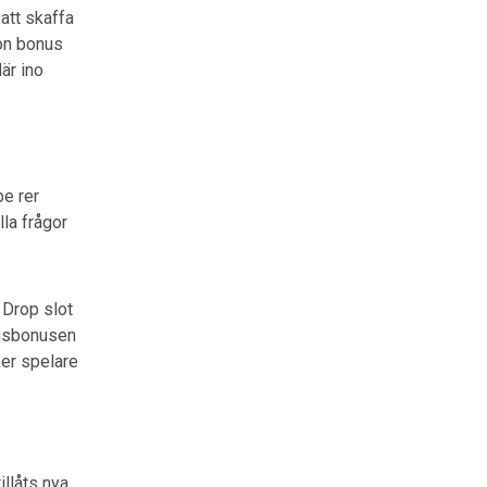
att skaffa
gon bonus
är ino
pe rer
la frågor
Drop slot
ingsbonusen
ker spelare
illåts nya