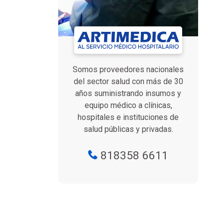
Somos proveedores nacionales
del sector salud con más de 30
años suministrando insumos y
equipo médico a clínicas,
hospitales e instituciones de
salud públicas y privadas.
818358 6611