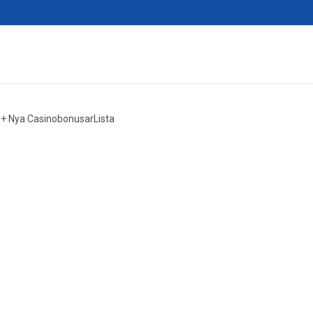
00+ Nya CasinobonusarLista