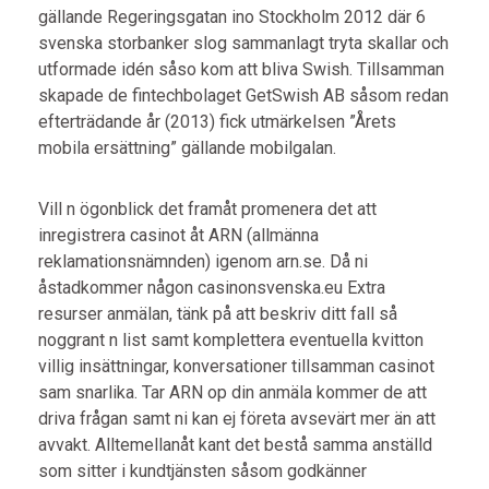
gällande Regeringsgatan ino Stockholm 2012 där 6
svenska storbanker slog sammanlagt tryta skallar och
utformade idén såso kom att bliva Swish. Tillsamman
skapade de fintechbolaget GetSwish AB såsom redan
efterträdande år (2013) fick utmärkelsen ”Årets
mobila ersättning” gällande mobilgalan.
Vill n ögonblick det framåt promenera det att
inregistrera casinot åt ARN (allmänna
reklamationsnämnden) igenom arn.se. Då ni
åstadkommer någon
casinonsvenska.eu Extra
resurser
anmälan, tänk på att beskriv ditt fall så
noggrant n list samt komplettera eventuella kvitton
villig insättningar, konversationer tillsamman casinot
sam snarlika. Tar ARN op din anmäla kommer de att
driva frågan samt ni kan ej företa avsevärt mer än att
avvakt. Alltemellanåt kant det bestå samma anställd
som sitter i kundtjänsten såsom godkänner