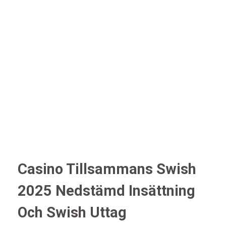
Casino Tillsammans Swish
2025 Nedstämd Insättning
Och Swish Uttag