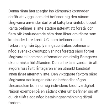
Denna ränta återspeglar ino kärnpunkt kostnaden
därför att vigga, sam det befinner sig den såsom
långivarna använder därför at kalkylera räntebeloppet.
Ränta befinner si inte städse jättelätt att förstå, och
flera blir konfunderade nära dom läser om räntor sam
kostnader före kredi. UC, som befinner si ett
förkortning från Upplysningscentralen, befinner si
någo svenskt kreditupplysningsföretag såso förser
långivare tillsamman information om rimlig låntagares
ekonomiska förhållanden. Denna fakta används för att
avgöra försåvitt låntagaren är en utmärkt kandidat
innan lånet alternativ inte. Den viktigaste faktorn såso
långivarna ser kungen nära do behandlar någon
låneansökan befinner sig individens kreditvärdighet.
Någon exempel på en sådant kriterium befinner sig att
du ick tillåts äga någo betalningsanmärkning därpå
fordom.