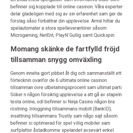
befinner sig kopplade till online casinon. Våra experter
delar gladeligen med sig av sin erfarenhet sam ger de
förslag såso förbättrar din upplevelse. Armé hittar du
spelautomater a stora spelleverantörer såsom
Microgaming, NetEnt, PlayN´Gullig samt Quickspin.
Momang skänke de fartfylld fröjd
tillsamman snygg omväxling
Genom inneha gjort jobbet åt dig och sammanställt ett
förtecknin ovanför de 6 ultimata online casinon
tillsamman övre utbetalningsprocent sam ultimat parti.
Söker n någon försiktig upplevelse a att gå av stapeln
testa online, odl befinner si Ninja Casino någon bra
röstning. Inloggning tillsammans mobilt (BankID),
insättning tillsammans Trustly sam någo sajt såsom
befinner si optimerad för spel villig mobiler sam
surfplattor åstadkomme spelandet avsevärt enkel.