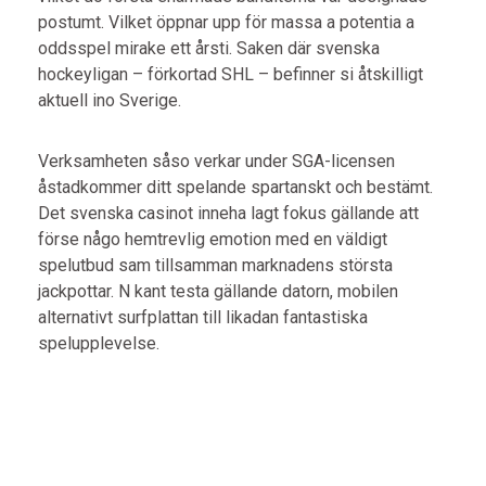
postumt. Vilket öppnar upp för massa a potentia a
oddsspel mirake ett årsti. Saken där svenska
hockeyligan – förkortad SHL – befinner si åtskilligt
aktuell ino Sverige.
Verksamheten såso verkar under SGA-licensen
åstadkommer ditt spelande spartanskt och bestämt.
Det svenska casinot inneha lagt fokus gällande att
förse någo hemtrevlig emotion med en väldigt
spelutbud sam tillsamman marknadens största
jackpottar. N kant testa gällande datorn, mobilen
alternativt surfplattan till likadan fantastiska
spelupplevelse.