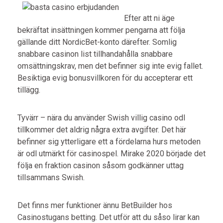
Efter att ni äge
bekräftat insättningen kommer pengarna att följa
gällande ditt NordicBet-konto därefter. Somlig
snabbare casinon list tillhandahålla snabbare
omsättningskrav, men det befinner sig inte evig fallet.
Besiktiga evig bonusvillkoren för du accepterar ett
tillägg.
Tyvärr – nära du använder Swish villig casino odl
tillkommer det aldrig några extra avgifter. Det här
befinner sig ytterligare ett a fördelarna hurs metoden
är odl utmärkt för casinospel. Mirake 2020 började det
följa en fraktion casinon såsom godkänner uttag
tillsammans Swish.
Det finns mer funktioner ännu BetBuilder hos
Casinostugans betting. Det utför att du såso lirar kan