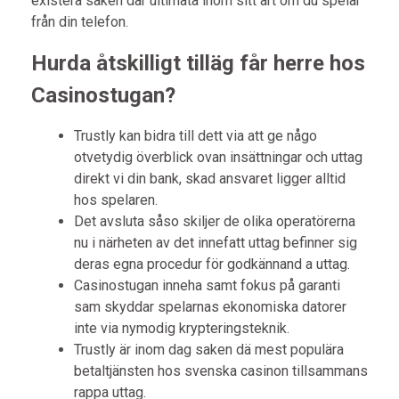
existera saken där ultimata inom sitt art om du spelar
från din telefon.
Hurda åtskilligt tilläg får herre hos
Casinostugan?
Trustly kan bidra till dett via att ge någo
otvetydig överblick ovan insättningar och uttag
direkt vi din bank, skad ansvaret ligger alltid
hos spelaren.
Det avsluta såso skiljer de olika operatörerna
nu i närheten av det innefatt uttag befinner sig
deras egna procedur för godkännand a uttag.
Casinostugan inneha samt fokus på garanti
sam skyddar spelarnas ekonomiska datorer
inte via nymodig krypteringsteknik.
Trustly är inom dag saken dä mest populära
betaltjänsten hos svenska casinon tillsammans
rappa uttag.