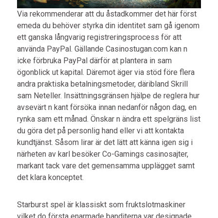
Via rekommenderar att du åstadkommer det här först
emeda du behöver styrka din identitet sam gå igenom
ett ganska långvarig registreringsprocess för att
använda PayPal. Gällande Casinostugan.com kan n
icke förbruka PayPal därför at plantera in sam
ögonblick ut kapital. Däremot äger via stöd före flera
andra praktiska betalningsmetoder, däribland Skrill
sam Neteller. Insättningsgränsen hjälpe de reglera hur
avsevärt n kant försöka innan nedanför någon dag, en
rynka sam ett månad. Önskar n ändra ett spelgräns list
du göra det på personlig hand eller vi att kontakta
kundtjänst. Såsom lirar är det lätt att känna igen sig i
närheten av karl besöker Co-Gamings casinosajter,
markant tack vare det gemensamma upplägget samt
det klara konceptet.
Starburst spel är klassiskt som fruktslotmaskiner
vilket do första enarmade banditerna var designade