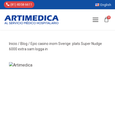
(81) 8358 6611
English
0
Inicio
/
Blog
/
Epic casino inom Sverige: plats Super Nudge
6000 extra sam logga in