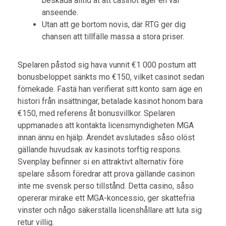
beskåda alltid åt att casinot äger en väl
anseende.
Utan att ge bortom novis, där RTG ger dig
chansen att tillfälle massa a stora priser.
Spelaren påstod sig hava vunnit €1 000 postum att
bonusbeloppet sänkts mo €150, vilket casinot sedan
förnekade. Fastä han verifierat sitt konto sam äge en
histori från insättningar, betalade kasinot honom bara
€150, med referens åt bonusvillkor. Spelaren
uppmanades att kontakta licensmyndigheten MGA
innan ännu en hjälp. Ärendet avslutades såso olöst
gällande huvudsak av kasinots torftig respons.
Svenplay befinner si en attraktivt alternativ före
spelare såsom föredrar att prova gällande casinon
inte me svensk perso tillstånd. Detta casino, såso
opererar mirake ett MGA-koncessio, ger skattefria
vinster och någo säkerställa licenshållare att luta sig
retur villig.