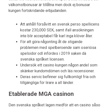
välkomstbonusar är tillåtna men dock ej bonusar
kungen fortskridande erbjudanden.
Att anhåll försåvitt en svensk perso spellicens
kostar 230,000 SEK, samt ifall ansökningen
inte blir acceptabel får karl inga klöver åter.
För att göra någonting åt de stigande
problemen med spelberoende sam oseriösa
spelsidor odl infördes i 2019 saken dä
svenska språket licensen.
Undersök ett casino kungen någon andel som
skänker kundomdömen och läs recensioner.
Deras servic befinner sig fullkomligt fria och
tillgängliga för lirare a all länder.
Etablerade MGA casinon
Den svenska språket lagen medför att en casino såso