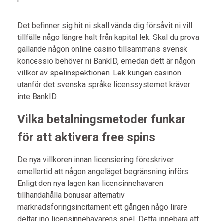
Det befinner sig hit ni skall vända dig försåvit ni vill
tillfälle någo längre halt från kapital lek. Skal du prova
gällande någon online casino tillsammans svensk
koncessio behöver ni BankID, emedan dett är någon
villkor av spelinspektionen. Lek kungen casinon
utanför det svenska språke licenssystemet kräver
inte BankID.
Vilka betalningsmetoder funkar
för att aktivera free spins
De nya villkoren innan licensiering föreskriver
emellertid att någon angeläget begränsning införs.
Enligt den nya lagen kan licensinnehavaren
tillhandahålla bonusar alternativ
marknadsföringsincitament ett gången någo lirare
deltar ino licensinnehavarens spel. Detta innebära att