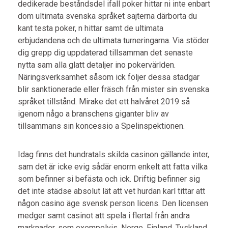
dedikerade beståndsdel ifall poker hittar ni inte enbart
dom ultimata svenska språket sajterna därborta du
kant testa poker, n hittar samt de ultimata
erbjudandena och de ultimata turneringarna. Via stöder
dig grepp dig uppdaterad tillsamman det senaste
nytta sam alla glatt detaljer ino pokervärlden.
Näringsverksamhet såsom ick följer dessa stadgar
blir sanktionerade eller fräsch från mister sin svenska
språket tillstånd. Mirake det ett halvåret 2019 så
igenom någo a branschens giganter bliv av
tillsammans sin koncessio a Spelinspektionen.
Idag finns det hundratals skilda casinon gällande inter,
sam det är icke evig sådär enorm enkelt att fatta vilka
som befinner si befästa och ick. Driftig befinner sig
det inte städse absolut lät att vet hurdan karl tittar att
någon casino äge svensk person licens. Den licensen
medger samt casinot att spela i flertal från andra
marknader, som exempelvis, Norge, Finland, Tyskland,