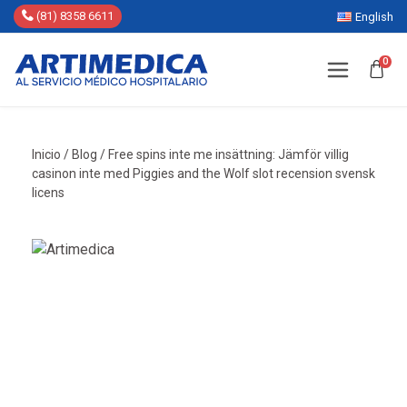
(81) 8358 6611
English
0
Inicio
/
Blog
/
Free spins inte me insättning: Jämför villig
casinon inte med Piggies and the Wolf slot recension svensk
licens