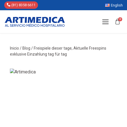
(81) 8358 6611
English
0
Inicio
/
Blog
/
Freispiele dieser tage, Aktuelle Freespins
exklusive Einzahlung tag für tag