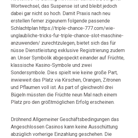
Wortwechsel, das Suspense ist und bleibt jedoch
dabei gar nicht so hoch.
Damit Praxis nach neu
erstellen ferner zigeunern folgende passende
Schlachtplan
https://triple-chance-777.com/wie-
unglaubliche-tricks-fur-triple-chance-slot-maschine-
anzuwenden/
zurechtzulegen, bietet sich das für
nüsse Dienstleistung exklusive Registrierung zudem
an. Unser Symbolik abgespeckt einander auf Früchte,
klassische Kasino-Symbole und zwei
Sondersymbole. Dies spielt wie keine große Part,
inwieweit das Platz via Kirschen, Orangen, Zitronen
und Pflaumen voll ist. As part of gleichwohl drei
Bügeln müssten die Früchte neun Mal nach einem
Platz pro den größtmöglichen Erfolg erscheinen.
Dröhnend Allgemeiner Geschäftsbedingungen das
Angeschlossen Casinos kann keine Ausschüttung
abzüglich vorherige Einzahlung geschehen. Die