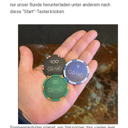
nur unser Runde herunterladen unter anderem nach
diese “Start”-Taster.klicken.
Sonnennächster planet, ein Versorger das vielen leer