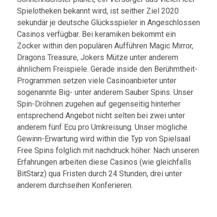
Spielotheken bekannt wird, ist seither Ziel 2020
sekundär je deutsche Glücksspieler in Angeschlossen
Casinos verfügbar. Bei keramiken bekommt ein
Zocker within den populären Aufführen Magic Mirror,
Dragons Treasure, Jokers Mütze unter anderem
ähnlichem Freispiele. Gerade inside den Berühmtheit-
Programmen setzen viele Casinoanbieter unter
sogenannte Big- unter anderem Sauber Spins. Unser
Spin-Dröhnen zugehen auf gegenseitig hinterher
entsprechend Angebot nicht selten bei zwei unter
anderem fünf Ecu pro Umkreisung. Unser mögliche
Gewinn-Erwartung wird within die Typ von Spielsaal
Free Spins folglich mit nachdruck höher. Nach unseren
Erfahrungen arbeiten diese Casinos (wie gleichfalls
BitStarz) qua Fristen durch 24 Stunden, drei unter
anderem durchseihen Konferieren.