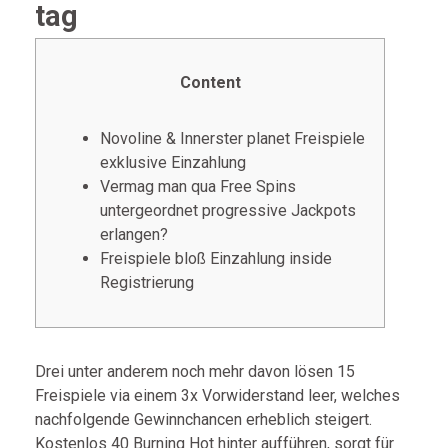
tag
Content
Novoline & Innerster planet Freispiele
exklusive Einzahlung
Vermag man qua Free Spins
untergeordnet progressive Jackpots
erlangen?
Freispiele bloß Einzahlung inside
Registrierung
Drei unter anderem noch mehr davon lösen 15
Freispiele via einem 3x Vorwiderstand leer, welches
nachfolgende Gewinnchancen erheblich steigert.
Kostenlos 40 Burning Hot hinter aufführen, sorgt für