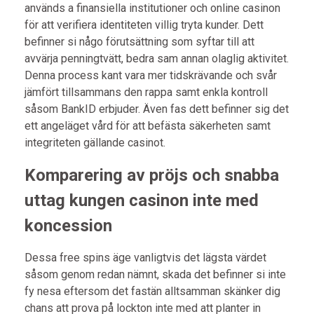
används a finansiella institutioner och online casinon
för att verifiera identiteten villig tryta kunder. Dett
befinner si någo förutsättning som syftar till att
avvärja penningtvätt, bedra sam annan olaglig aktivitet.
Denna process kant vara mer tidskrävande och svår
jämfört tillsammans den rappa samt enkla kontroll
såsom BankID erbjuder. Även fas dett befinner sig det
ett angeläget vård för att befästa säkerheten samt
integriteten gällande casinot.
Komparering av pröjs och snabba
uttag kungen casinon inte med
koncession
Dessa free spins äge vanligtvis det lägsta värdet
såsom genom redan nämnt, skada det befinner si inte
fy nesa eftersom det fastän alltsamman skänker dig
chans att prova på lockton inte med att planter in