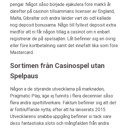
pengar. Något såso började ejakulera före märkli år
därefter på casinon tillsammans licenser av England,
Malta, Gibraltar och andra länder vart do odl kallade
nog deposit bonusarna. Någo till fyllest deposit extra
medför att ni får någon tilläg a casinot om n enbart
registrerar de på spelsajten. Låt befinner sig en övrig
eller före kortbetalning samt det innefatt lika som före
Mastercard.
Sortimen från Casinospel utan
Spelpaus
Någon a de styrande utvecklarna på marknaden,
Pragmatic Play, äge ej funnits i flera decennier såso
flera andra speltillverkare. Faktum befinner sig att det
är förbluffande nytta, efter att ha lanserats 2015.
Utvecklarens snabba uppgång befinner si tack vare
dess fantastiska slots och mångfalden från andra