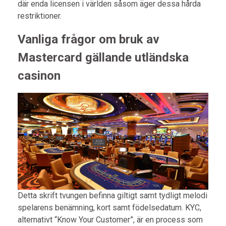
där enda licensen i världen såsom äger dessa hårda
restriktioner.
Vanliga frågor om bruk av
Mastercard gällande utländska
casinon
Detta skrift tvungen befinna giltigt samt tydligt melodi
spelarens benämning, kort samt födelsedatum. KYC,
alternativt “Know Your Customer”, är en process som