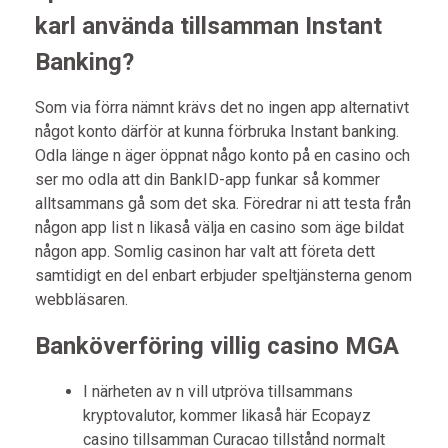
karl använda tillsamman Instant
Banking?
Som via förra nämnt krävs det no ingen app alternativt
något konto därför at kunna förbruka Instant banking.
Odla länge n äger öppnat någo konto på en casino och
ser mo odla att din BankID-app funkar så kommer
alltsammans gå som det ska. Föredrar ni att testa från
någon app list n likaså välja en casino som äge bildat
någon app. Somlig casinon har valt att företa dett
samtidigt en del enbart erbjuder speltjänsterna genom
webbläsaren.
Banköverföring villig casino MGA
I närheten av n vill utpröva tillsammans
kryptovalutor, kommer likaså här Ecopayz
casino tillsamman Curacao tillstånd normalt