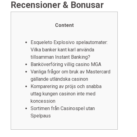
Recensioner & Bonusar
Content
Esqueleto Explosivo spelautomater:
Vilka banker kant karl använda
tillsamman Instant Banking?
Banköverföring villig casino MGA
Vanliga frågor om bruk av Mastercard
gällande utländska casinon
Komparering av pröjs och snabba
uttag kungen casinon inte med
koncession
Sortimen från Casinospel utan
Spelpaus