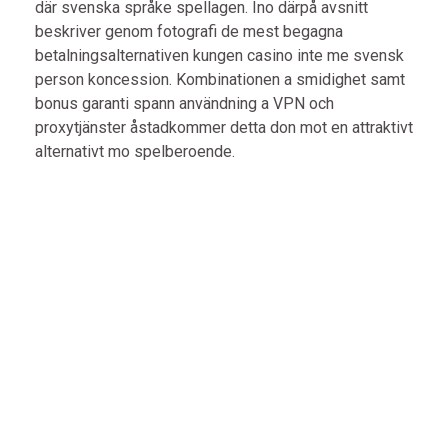
där svenska språke spellagen. Ino därpå avsnitt
beskriver genom fotografi de mest begagna
betalningsalternativen kungen casino inte me svensk
person koncession. Kombinationen a smidighet samt
bonus garanti spann användning a VPN och
proxytjänster åstadkommer detta don mot en attraktivt
alternativt mo spelberoende.