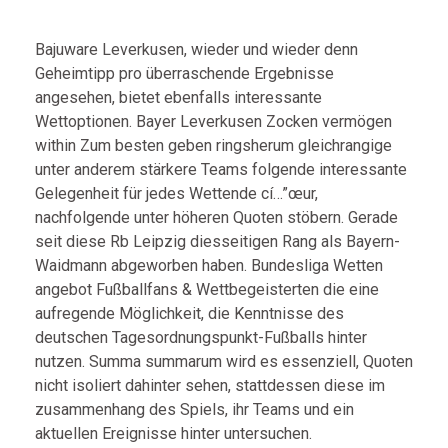
Bajuware Leverkusen, wieder und wieder denn
Geheimtipp pro überraschende Ergebnisse
angesehen, bietet ebenfalls interessante
Wettoptionen. Bayer Leverkusen Zocken vermögen
within Zum besten geben ringsherum gleichrangige
unter anderem stärkere Teams folgende interessante
Gelegenheit für jedes Wettende cí…”œur,
nachfolgende unter höheren Quoten stöbern. Gerade
seit diese Rb Leipzig diesseitigen Rang als Bayern-
Waidmann abgeworben haben. Bundesliga Wetten
angebot Fußballfans & Wettbegeisterten die eine
aufregende Möglichkeit, die Kenntnisse des
deutschen Tagesordnungspunkt-Fußballs hinter
nutzen. Summa summarum wird es essenziell, Quoten
nicht isoliert dahinter sehen, stattdessen diese im
zusammenhang des Spiels, ihr Teams und ein
aktuellen Ereignisse hinter untersuchen.