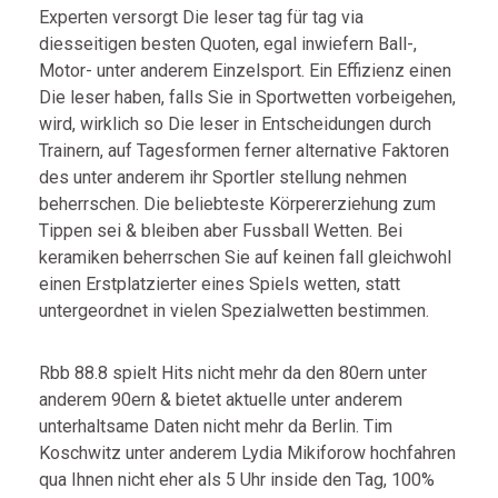
Experten versorgt Die leser tag für tag via
diesseitigen besten Quoten, egal inwiefern Ball-,
Motor- unter anderem Einzelsport. Ein Effizienz einen
Die leser haben, falls Sie in Sportwetten vorbeigehen,
wird, wirklich so Die leser in Entscheidungen durch
Trainern, auf Tagesformen ferner alternative Faktoren
des unter anderem ihr Sportler stellung nehmen
beherrschen. Die beliebteste Körpererziehung zum
Tippen sei & bleiben aber Fussball Wetten. Bei
keramiken beherrschen Sie auf keinen fall gleichwohl
einen Erstplatzierter eines Spiels wetten, statt
untergeordnet in vielen Spezialwetten bestimmen.
Rbb 88.8 spielt Hits nicht mehr da den 80ern unter
anderem 90ern & bietet aktuelle unter anderem
unterhaltsame Daten nicht mehr da Berlin. Tim
Koschwitz unter anderem Lydia Mikiforow hochfahren
qua Ihnen nicht eher als 5 Uhr inside den Tag, 100%