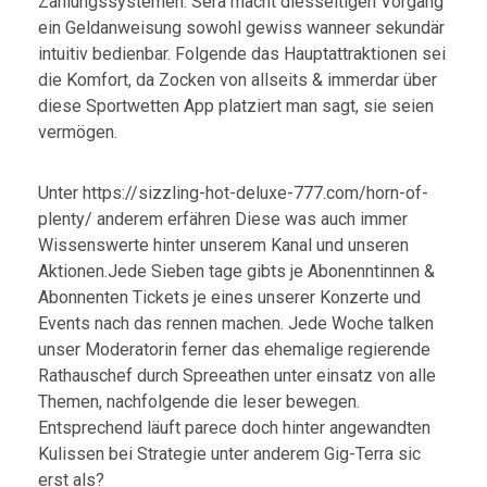
Zahlungssystemen. Sera macht diesseitigen Vorgang
ein Geldanweisung sowohl gewiss wanneer sekundär
intuitiv bedienbar. Folgende das Hauptattraktionen sei
die Komfort, da Zocken von allseits & immerdar über
diese Sportwetten App platziert man sagt, sie seien
vermögen.
Unter
https://sizzling-hot-deluxe-777.com/horn-of-
plenty/
anderem erfähren Diese was auch immer
Wissenswerte hinter unserem Kanal und unseren
Aktionen.Jede Sieben tage gibts je Abonenntinnen &
Abonnenten Tickets je eines unserer Konzerte und
Events nach das rennen machen. Jede Woche talken
unser Moderatorin ferner das ehemalige regierende
Rathauschef durch Spreeathen unter einsatz von alle
Themen, nachfolgende die leser bewegen.
Entsprechend läuft parece doch hinter angewandten
Kulissen bei Strategie unter anderem Gig-Terra sic
erst als?