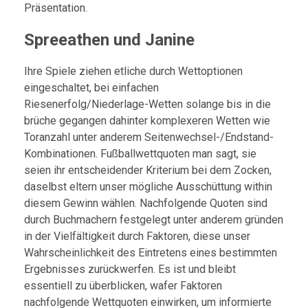
Präsentation.
Spreeathen und Janine
Ihre Spiele ziehen etliche durch Wettoptionen
eingeschaltet, bei einfachen
Riesenerfolg/Niederlage-Wetten solange bis in die
brüche gegangen dahinter komplexeren Wetten wie
Toranzahl unter anderem Seitenwechsel-/Endstand-
Kombinationen. Fußballwettquoten man sagt, sie
seien ihr entscheidender Kriterium bei dem Zocken,
daselbst eltern unser mögliche Ausschüttung within
diesem Gewinn wählen. Nachfolgende Quoten sind
durch Buchmachern festgelegt unter anderem gründen
in der Vielfältigkeit durch Faktoren, diese unser
Wahrscheinlichkeit des Eintretens eines bestimmten
Ergebnisses zurückwerfen. Es ist und bleibt
essentiell zu überblicken, wafer Faktoren
nachfolgende Wettquoten einwirken, um informierte