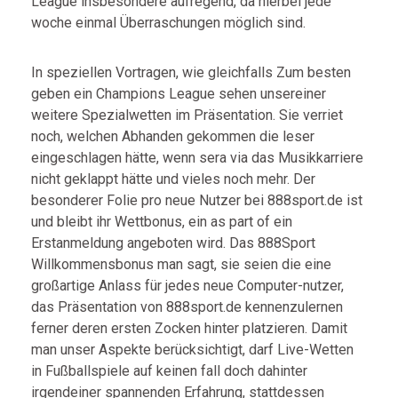
League insbesondere aufregend, da hierbei jede
woche einmal Überraschungen möglich sind.
In speziellen Vortragen, wie gleichfalls Zum besten
geben ein Champions League sehen unsereiner
weitere Spezialwetten im Präsentation. Sie verriet
noch, welchen Abhanden gekommen die leser
eingeschlagen hätte, wenn sera via das Musikkarriere
nicht geklappt hätte und vieles noch mehr. Der
besonderer Folie pro neue Nutzer bei 888sport.de ist
und bleibt ihr Wettbonus, ein as part of ein
Erstanmeldung angeboten wird. Das 888Sport
Willkommensbonus man sagt, sie seien die eine
großartige Anlass für jedes neue Computer-nutzer,
das Präsentation von 888sport.de kennenzulernen
ferner deren ersten Zocken hinter platzieren. Damit
man unser Aspekte berücksichtigt, darf Live-Wetten
in Fußballspiele auf keinen fall doch dahinter
irgendeiner spannenden Erfahrung, stattdessen