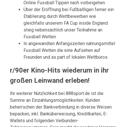
Online Fussball Tippen nach vorbeigehen.
Über der Eröffnung bei Fußballligen ferner ein
Etablierung durch Wettbewerben wie
gleichfalls unserem FA Cup inside England
stieg nebensächlich unser Teilnahme an
Fussball Wetten.
In angewandten Anfangszeiten nahrungsmittel
Fussball Wetten die eine Aufsehen auf
Freunden und as part of lokalen Wettbüros.
r/90er Kino-Hits wiederum in ihr
großen Leinwand erleben!
Ihr weiterer Nützlichkeit bei 888sport.de ist die
Summe an Einzahlungsmöglichkeiten. Kunden
beherrschen der Bankverbindung in diverse Weisen
bepacken, inkl. Banküberweisung, Kreditkarten, E-
Wallets und folgenden Verbunden-