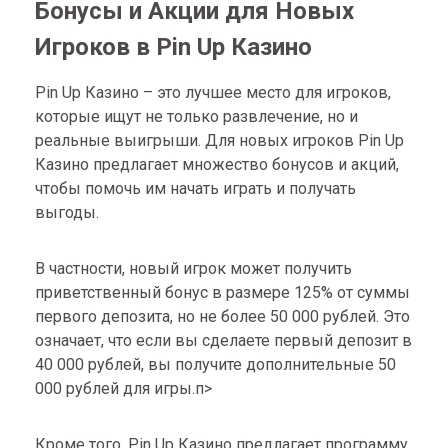
Бонусы и Акции для Новых
Игроков в Pin Up Казино
Pin Up Казино – это лучшее место для игроков,
которые ищут не только развлечение, но и
реальные выигрыши. Для новых игроков Pin Up
Казино предлагает множество бонусов и акций,
чтобы помочь им начать играть и получать
выгоды.
В частности, новый игрок может получить
приветственный бонус в размере 125% от суммы
первого депозита, но не более 50 000 рублей. Это
означает, что если вы сделаете первый депозит в
40 000 рублей, вы получите дополнительные 50
000 рублей для игры.п>
Кроме того, Pin Up Казино предлагает программу