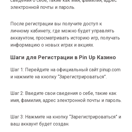
сведения о себе, такие как имя, фамилия, адрес
электронной почты и пароль.
После регистрации вы получите доступ к
личному кабинету, где можно будет управлять
аккаунтом, просматривать историю игр, получать
информацию о новых играх и акциях.
Шаги для Регистрации в Pin Up Казино
Шаг 1: Перейдите на официальный сайт pinup.com
и нажмите на кнопку “Зарегистрироваться”.
Шаг 2: Введите свои сведения о себе, такие как
имя, фамилия, адрес электронной почты и пароль.
Шаг 3: Нажмите на кнопку “Зарегистрироваться” и
ваш аккаунт будет создан.