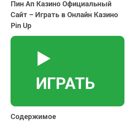
Пин Ап Казино Официальный
Сайт – Играть в Онлайн Казино
Pin Up
▶️
ИГРАТЬ
Содержимое