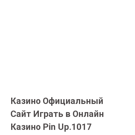
Казино Официальный
Сайт Играть в Онлайн
Казино Pin Up.1017