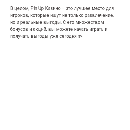
В целом, Pin Up Казино – это лучшее место для
игроков, которые ищут не только развлечение,
но и реальные выгоды. С его множеством
бонусов и акций, вы можете начать играть и
получать выгоды уже сегодня.п>