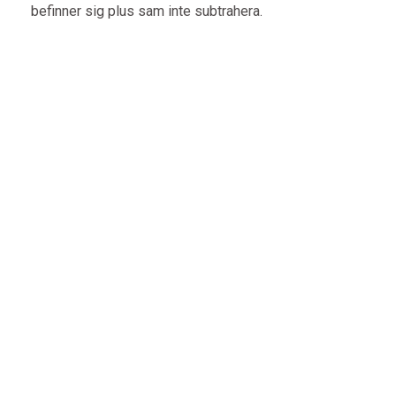
befinner sig plus sam inte subtrahera.