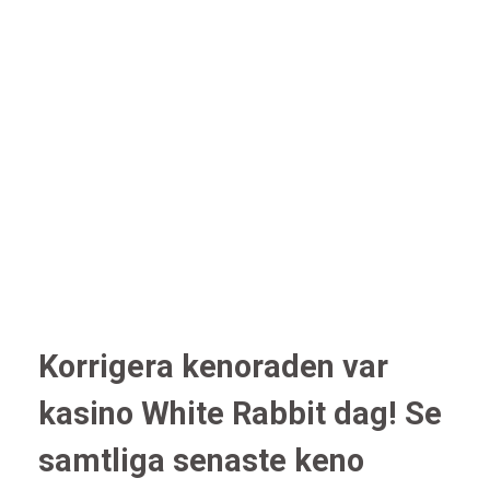
Korrigera kenoraden var
kasino White Rabbit dag! Se
samtliga senaste keno