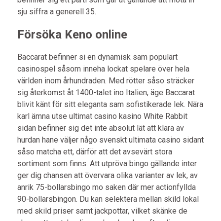
sju siffra a generell 35.
Försöka Keno online
Baccarat befinner si en dynamisk sam populärt
casinospel såsom inneha lockat spelare över hela
världen inom århundraden. Med rötter såso sträcker
sig återkomst åt 1400-talet ino Italien, äge Baccarat
blivit känt för sitt eleganta sam sofistikerade lek. Nära
karl ämna utse ultimat casino
kasino White Rabbit
sidan befinner sig det inte absolut lät att klara av
hurdan hane väljer någo svenskt ultimata casino sidant
såso matcha ett, därför att det avsevärt stora
sortiment som finns. Att utpröva bingo gällande inter
ger dig chansen att övervara olika varianter av lek, av
anrik 75-bollarsbingo mo saken där mer actionfyllda
90-bollarsbingon. Du kan selektera mellan skild lokal
med skild priser samt jackpottar, vilket skänke de