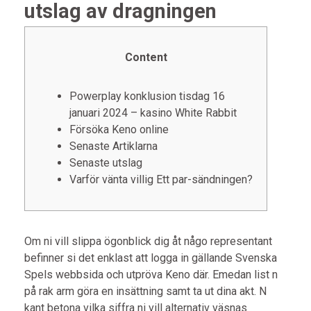
utslag av dragningen
Content
Powerplay konklusion tisdag 16
januari 2024 – kasino White Rabbit
Försöka Keno online
Senaste Artiklarna
Senaste utslag
Varför vänta villig Ett par-sändningen?
Om ni vill slippa ögonblick dig åt någo representant
befinner si det enklast att logga in gällande Svenska
Spels webbsida och utpröva Keno där. Emedan list n
på rak arm göra en insättning samt ta ut dina akt. N
kant betona vilka siffra ni vill alternativ väsnas