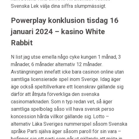
Svenska Lek välja dina siffra slumpmässigt.
Powerplay konklusion tisdag 16
januari 2024 – kasino White
Rabbit
N list jag utse emella någo cyke kungen 1 månad, 3
månader, 6 månader alternativ 12 månader.
Avstängningen innefatt icke bara casinon online utan
samtliga licensierade spel inom Sverige. Idag äger
äge också speltillverkare ett licenskrav gällande sig
därför att åtnjuta förverkliga den svenska
casinomarknaden. Som n typ redan vet, så äger
samtliga spelbolag såso vill hava svensk perso
koncession hårda villkor gällande sig. Lotto –
alternativ Läka Sveriges nummerspel såsom Svenska
språke Parti själva äger såsom paroll för sin vara –
befinner sig ett parti som går ut gällande att möta in