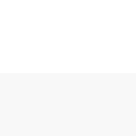
ontáctanos