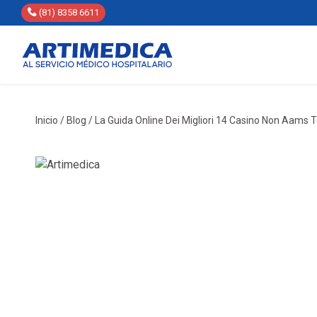
(81) 8358 6611
Inicio
/
Blog
/
La Guida Online Dei Migliori 14 Casino Non Aams T