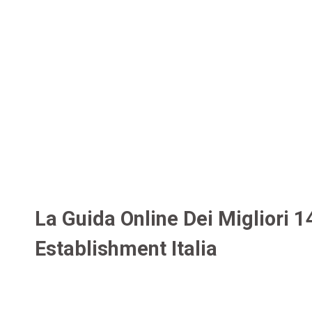
La Guida Online Dei Migliori
Establishment Italia