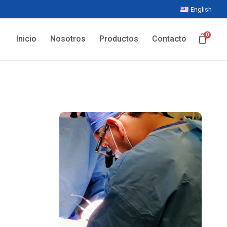
English
0
Inicio
Nosotros
Productos
Contacto