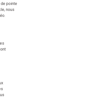
 de pointe
cle, nous
déo.
ses
sont
ux
es
lus