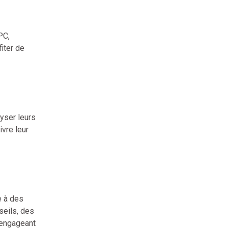
PC,
iter de
yser leurs
ivre leur
e à des
seils, des
 engageant