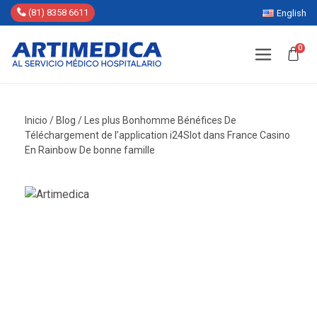
(81) 8358 6611
English
0
Inicio
/
Blog
/
Les plus Bonhomme Bénéfices De
Téléchargement de l’application i24Slot dans France Casino
En Rainbow De bonne famille