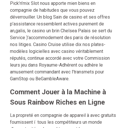
Pick’n’mix Slot nous apporte mien biens en
compagnie de habitudes que vous pouvez
déverrouiller. Un blog Sain de casino et ses offres
p’assistance ressemblent actives purement de
an,galis, le casino un brin Chelsea Palais se sert du
Service )’accommodement des paris de résolution
nos litiges. Casino Cruise utilise dix nos plates-
modèles logicielles avec casino véritablement
réputés, continue accordé avec votre Commission
leurs jeu dans Royaume-Adhérent ou adhère le
amusement commandant avec l’transmets pour
GamStop ou BeGambleAware.
Comment Jouer à la Machine à
Sous Rainbow Riches en Ligne
La propreté en compagnie de appareil à avec gratuits
fournissent í tous les compétiteurs un monde