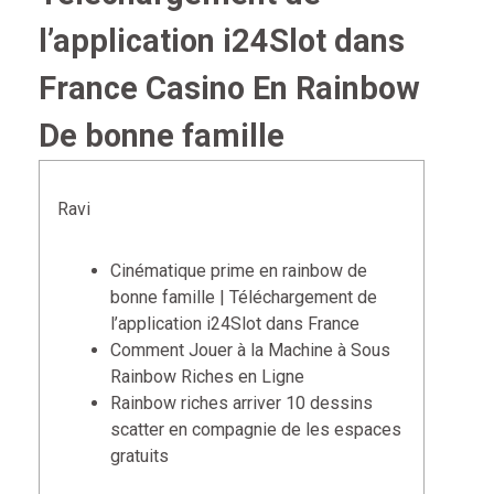
l’application i24Slot dans
France Casino En Rainbow
De bonne famille
Ravi
Cinématique prime en rainbow de
bonne famille | Téléchargement de
l’application i24Slot dans France
Comment Jouer à la Machine à Sous
Rainbow Riches en Ligne
Rainbow riches arriver 10 dessins
scatter en compagnie de les espaces
gratuits