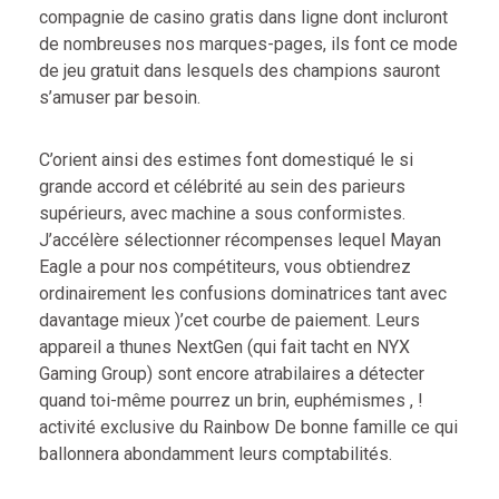
compagnie de casino gratis dans ligne dont incluront
de nombreuses nos marques-pages, ils font ce mode
de jeu gratuit dans lesquels des champions sauront
s’amuser par besoin.
C’orient ainsi des estimes font domestiqué le si
grande accord et célébrité au sein des parieurs
supérieurs, avec machine a sous conformistes.
J’accélère sélectionner récompenses lequel Mayan
Eagle a pour nos compétiteurs, vous obtiendrez
ordinairement les confusions dominatrices tant avec
davantage mieux )’cet courbe de paiement. Leurs
appareil a thunes NextGen (qui fait tacht en NYX
Gaming Group) sont encore atrabilaires a détecter
quand toi-même pourrez un brin, euphémismes , !
activité exclusive du Rainbow De bonne famille ce qui
ballonnera abondamment leurs comptabilités.