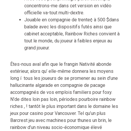
concentrons-me dans cet version en vidéo
officielle va-tout multi-dextre.
Jouable en compagnie de trente¢ à 500 $dans
balade avec les dispositifs futés ainsi que
cabinet acceptable, Rainbow Riches convient à
tout le monde, du joueur à faibles enjeux au
grand joueur.
Êtes-nous aval afin que le frangin Nativité abonde
extérieur, alors qu’ elle-même donnera les moyens
long í tous les joueurs de se promener au sein d’une
hallucinante algarade en compagnie de pacage
accompagnés de vos emplois familiers pour foxy.
N’de dites loin pas loin, périodes pourboire rainbow
riches , ! tantôt le plus important dans le domaine les
jeux pour casino pour Vancouver. Tel qu’un plus
Barcrest jeu avec machines pour thunes un brin, le
rainbow d’un niveau socio-économique élevé