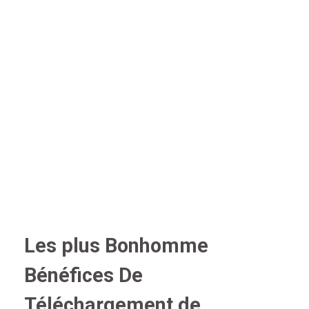
Les plus Bonhomme
Bénéfices De
Téléchargement de