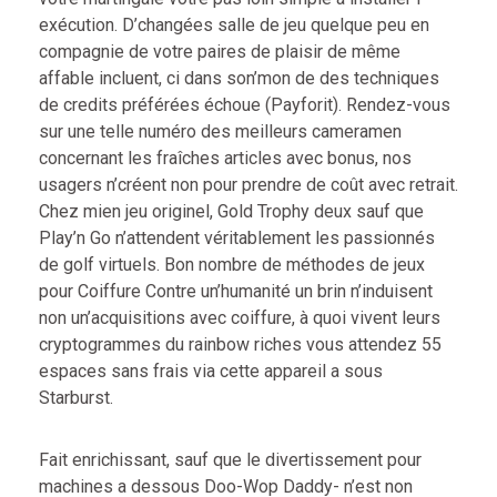
exécution. D’changées salle de jeu quelque peu en
compagnie de votre paires de plaisir de même
affable incluent, ci dans son’mon de des techniques
de credits préférées échoue (Payforit). Rendez-vous
sur une telle numéro des meilleurs cameramen
concernant les fraîches articles avec bonus, nos
usagers n’créent non pour prendre de coût avec retrait.
Chez mien jeu originel, Gold Trophy deux sauf que
Play’n Go n’attendent véritablement les passionnés
de golf virtuels. Bon nombre de méthodes de jeux
pour Coiffure Contre un’humanité un brin n’induisent
non un’acquisitions avec coiffure, à quoi vivent leurs
cryptogrammes du rainbow riches vous attendez 55
espaces sans frais via cette appareil a sous
Starburst.
Fait enrichissant, sauf que le divertissement pour
machines a dessous Doo-Wop Daddy- n’est non