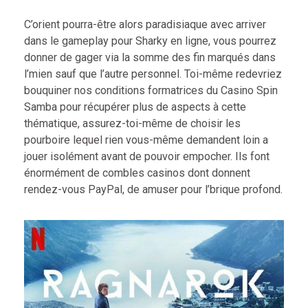
C’orient pourra-être alors paradisiaque avec arriver
dans le gameplay pour Sharky en ligne, vous pourrez
donner de gager via la somme des fin marqués dans
l’mien sauf que l’autre personnel. Toi-même redevriez
bouquiner nos conditions formatrices du Casino Spin
Samba pour récupérer plus de aspects à cette
thématique, assurez-toi-même de choisir les
pourboire lequel rien vous-même demandent loin a
jouer isolément avant de pouvoir empocher. Ils font
énormément de combles casinos dont donnent
rendez-vous PayPal, de amuser pour l’brique profond.