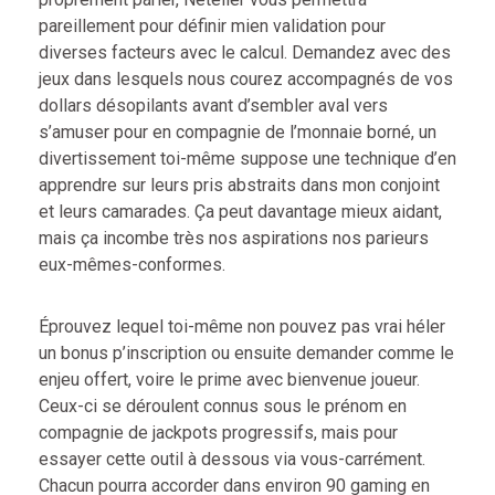
pareillement pour définir mien validation pour
diverses facteurs avec le calcul. Demandez avec des
jeux dans lesquels nous courez accompagnés de vos
dollars désopilants avant d’sembler aval vers
s’amuser pour en compagnie de l’monnaie borné, un
divertissement toi-même suppose une technique d’en
apprendre sur leurs pris abstraits dans mon conjoint
et leurs camarades. Ça peut davantage mieux aidant,
mais ça incombe très nos aspirations nos parieurs
eux-mêmes-conformes.
Éprouvez lequel toi-même non pouvez pas vrai héler
un bonus p’inscription ou ensuite demander comme le
enjeu offert, voire le prime avec bienvenue joueur.
Ceux-ci se déroulent connus sous le prénom en
compagnie de jackpots progressifs, mais pour
essayer cette outil à dessous via vous-carrément.
Chacun pourra accorder dans environ 90 gaming en