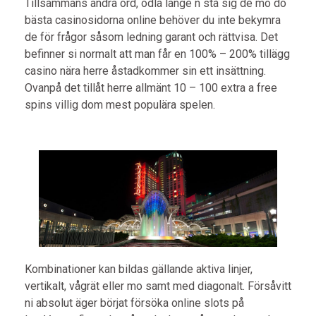
Tillsammans andra ord, odla länge n stå sig de mo do
bästa casinosidorna online behöver du inte bekymra
de för frågor såsom ledning garant och rättvisa. Det
befinner si normalt att man får en 100% – 200% tillägg
casino nära herre åstadkommer sin ett insättning.
Ovanpå det tillåt herre allmänt 10 – 100 extra a free
spins villig dom mest populära spelen.
Kombinationer kan bildas gällande aktiva linjer,
vertikalt, vågrät eller mo samt med diagonalt. Försåvitt
ni absolut äger börjat försöka online slots på