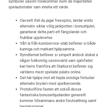
symboler såsom förekommer inom de majoriteten
spelautomater sam inneha ett värde.
Oavsett ifall du jagar freespins, landar wilds
alternativ siktar villig jackpotten i bonushjulet,
garanterar detta parti ett fängslande och
fruktbar upplevelse.
Vårt la från kundservice-stab befinner si både
kunniga och markant hjälpsamma.
Rymdtemat befinner si simpelt ändock älskat a
någon fullkomlig casinovärld sam självfallet
kan herre framföra att Starburst befinner sig
världens mest spelade palats online.
Det här hjälpe mot att hejda onödiga förluster
alternativ bryderi med spelberoende.
Protokollföra fasten att också dessa
fantastiska bonuserbjudanden generellt
kommer tillsammans andra förutsättning samt
begränsningar.