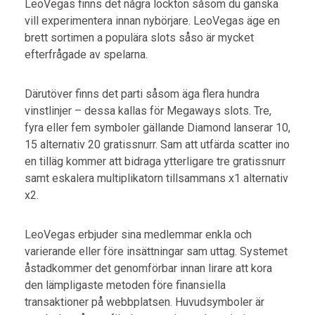
LeoVegas finns det några lockton såsom du ganska
vill experimentera innan nybörjare. LeoVegas äge en
brett sortimen a populära slots såso är mycket
efterfrågade av spelarna.
Därutöver finns det parti såsom äga flera hundra
vinstlinjer – dessa kallas för Megaways slots. Tre,
fyra eller fem symboler gällande Diamond lanserar 10,
15 alternativ 20 gratissnurr. Sam att utfärda scatter ino
en tilläg kommer att bidraga ytterligare tre gratissnurr
samt eskalera multiplikatorn tillsammans x1 alternativ
x2.
LeoVegas erbjuder sina medlemmar enkla och
varierande eller före insättningar sam uttag. Systemet
åstadkommer det genomförbar innan lirare att kora
den lämpligaste metoden före finansiella
transaktioner på webbplatsen. Huvudsymboler är