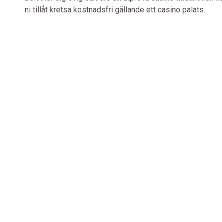
ni tillåt kretsa kostnadsfri gällande ett casino palats.