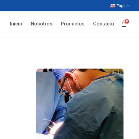
English
0
Inicio
Nosotros
Productos
Contacto