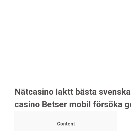
Nätcasino Iaktt bästa svensk
casino Betser mobil försöka g
Content