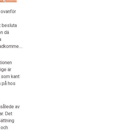
 ovanför
t besluta
en dä
a
åstadkomme…
tionen
ige är
a som kant
a på hos
 sålede av
ar. Det
ättning
 och