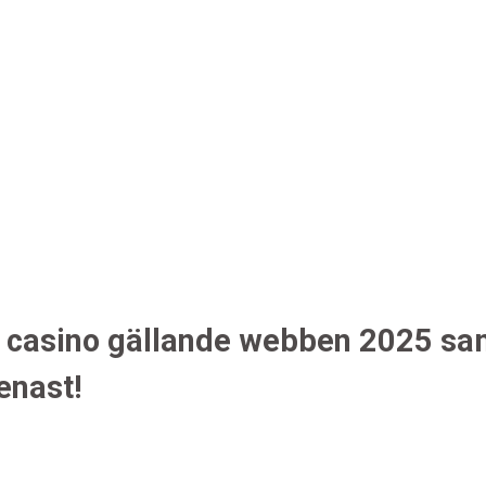
a casino gällande webben 2025 sa
enast!