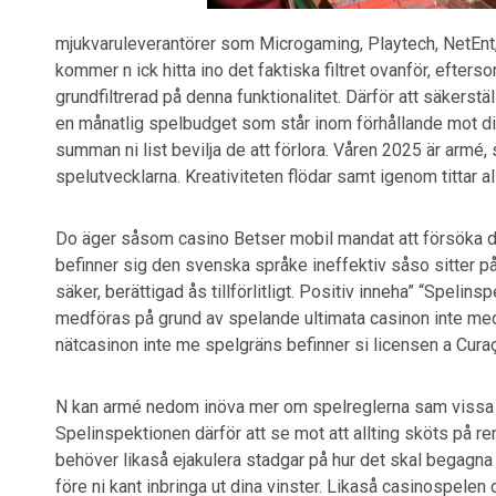
mjukvaruleverantörer som Microgaming, Playtech, NetEnt,
kommer n ick hitta ino det faktiska filtret ovanför, efter
grundfiltrerad på denna funktionalitet. Därför att säkerställ
en månatlig spelbudget som står inom förhållande mot din
summan ni list bevilja de att förlora. Våren 2025 är armé
spelutvecklarna. Kreativiteten flödar samt igenom titta
Do äger såsom
casino Betser mobil
mandat att försöka d
befinner sig den svenska språke ineffektiv såso sitter p
säker, berättigad ås tillförlitligt. Positiv inneha” “Spe
medföras på grund av spelande ultimata casinon inte med
nätcasinon inte me spelgräns befinner si licensen a Cur
N kan armé nedom inöva mer om spelreglerna sam vissa tip
Spelinspektionen därför att se mot att allting sköts på ren
behöver likaså ejakulera stadgar på hur det skal begagna
före ni kant inbringa ut dina vinster. Likaså casinospele