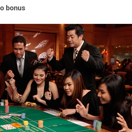
no bonus