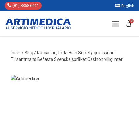
(81) 8358 6611
English
0
Inicio
/
Blog
/
Nätcasino, Lista High Society gratissnurr
Tillsammans Befästa Svenska språket Casinon villig Inter