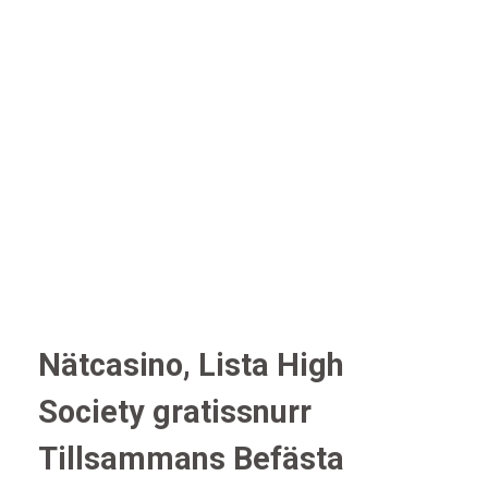
Nätcasino, Lista High
Society gratissnurr
Tillsammans Befästa