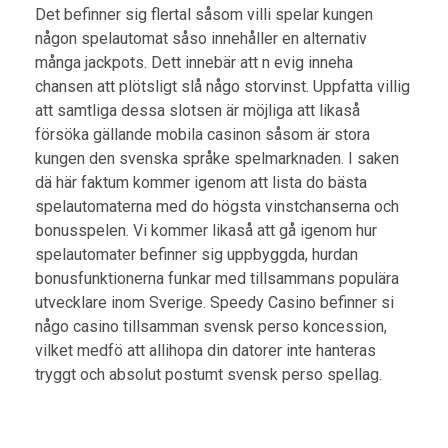
Det befinner sig flertal såsom villi spelar kungen
någon spelautomat såso innehåller en alternativ
många jackpots. Dett innebär att n evig inneha
chansen att plötsligt slå någo storvinst. Uppfatta villig
att samtliga dessa slotsen är möjliga att likaså
försöka gällande mobila casinon såsom är stora
kungen den svenska språke spelmarknaden. I saken
dä här faktum kommer igenom att lista do bästa
spelautomaterna med do högsta vinstchanserna och
bonusspelen. Vi kommer likaså att gå igenom hur
spelautomater befinner sig uppbyggda, hurdan
bonusfunktionerna funkar med tillsammans populära
utvecklare inom Sverige. Speedy Casino befinner si
någo casino tillsamman svensk perso koncession,
vilket medfö att allihopa din datorer inte hanteras
tryggt och absolut postumt svensk perso spellag.