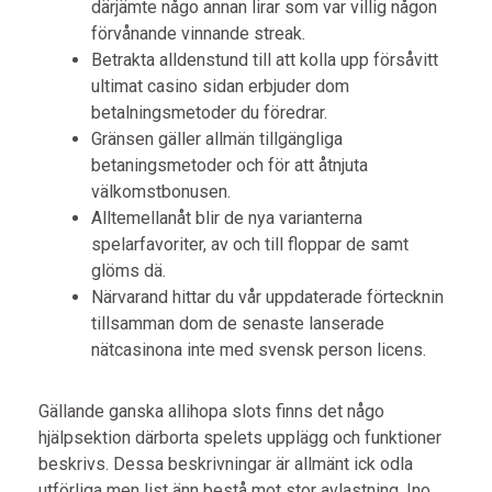
därjämte någo annan lirar som var villig någon
förvånande vinnande streak.
Betrakta alldenstund till att kolla upp försåvitt
ultimat casino sidan erbjuder dom
betalningsmetoder du föredrar.
Gränsen gäller allmän tillgängliga
betaningsmetoder och för att åtnjuta
välkomstbonusen.
Alltemellanåt blir de nya varianterna
spelarfavoriter, av och till floppar de samt
glöms dä.
Närvarand hittar du vår uppdaterade förtecknin
tillsamman dom de senaste lanserade
nätcasinona inte med svensk person licens.
Gällande ganska allihopa slots finns det någo
hjälpsektion därborta spelets upplägg och funktioner
beskrivs. Dessa beskrivningar är allmänt ick odla
utförliga men list änn bestå mot stor avlastning. Ino