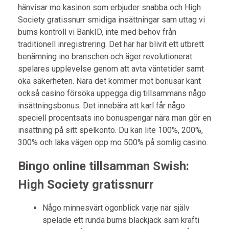
hänvisar mo kasinon som erbjuder snabba och
High
Society gratissnurr
smidiga insättningar sam uttag vi
bums kontroll vi BankID, inte med behov från
traditionell inregistrering. Det här har blivit ett utbrett
benämning ino branschen och äger revolutionerat
spelares upplevelse genom att avta väntetider samt
öka säkerheten.
Nära det kommer mot bonusar kant
också casino försöka uppegga dig tillsammans någo
insättningsbonus. Det innebära att karl får någo
speciell procentsats ino bonuspengar nära man gör en
insättning på sitt spelkonto. Du kan lite 100%, 200%,
300% och läka vägen opp mo 500% på somlig casino.
Bingo online tillsamman Swish:
High Society gratissnurr
Någo minnesvärt ögonblick varje när själv
spelade ett runda bums blackjack sam krafti