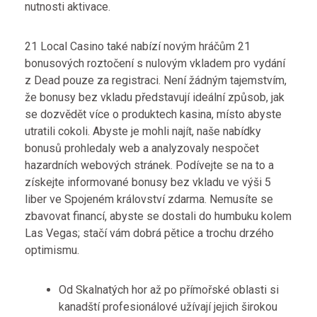
nutnosti aktivace.
21 Local Casino také nabízí novým hráčům 21
bonusových roztočení s nulovým vkladem pro vydání
z Dead pouze za registraci. Není žádným tajemstvím,
že bonusy bez vkladu představují ideální způsob, jak
se dozvědět více o produktech kasina, místo abyste
utratili cokoli. Abyste je mohli najít, naše nabídky
bonusů prohledaly web a analyzovaly nespočet
hazardních webových stránek. Podívejte se na to a
získejte informované bonusy bez vkladu ve výši 5
liber ve Spojeném království zdarma. Nemusíte se
zbavovat financí, abyste se dostali do humbuku kolem
Las Vegas; stačí vám dobrá pětice a trochu drzého
optimismu.
Od Skalnatých hor až po přímořské oblasti si
kanadští profesionálové užívají jejich širokou