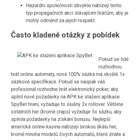
Hazardní společnosti obvykle nabízejí tento
typ propagačních akcí stávajícím hráčům, aby je
mohly odměnit za jejich respekt.
Často kladené otázky z pobídek
Pokud se lidé
rozhodnou
hrát online automaty, nová 100% sázka má skvělé 1x
sázkové specifikace. Pokud se naopak váš
profesionál rozhodne hrát elektronický poker, aby
splnil nové požadavky na
APK ke stažení aplikace
SpyBet
hraní, vyžaduje to slušný 2x rollover. Většina
ostatních her (kromě craps) vyžaduje 5x sázku, aby
splnila požadavky na získání bonusu. Nejlepší
americká online kasina nabízejí širokou škálu her,
kromě mnoha modelů živých automatů, které znáte a