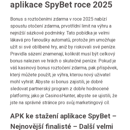
aplikace SpyBet roce 2025
Bonus s roztočeními zdarma v roce 2025 nabízí
spoustu otočení zdarma, prvotřídní limit na výhru a
nejnižší sázkové podmínky. Tato pobídka je velmi
lákavá pro fanoušky automatů, protože jim umožňuje
užít si své oblíbené hry, aniž by riskovali své peníze.
Pravidla sázení znamenají, kolikrát musí být celkový
bonus nalezen ve hrách o skutečné peníze. Pokud je
váš kasinový bonus roztočení zdarma, pak příspěvek,
který můžete použít, je výhra, kterou nový uživatel
mohl vyhrát.
Abyste si bonus zajistili, je dobré
sledovat partnerský program z dobře hodnocené
platformy, jako je CasinosHunter, abyste se ujistili, že
jste na správné stránce pro svůj marketingový cíl.
APK ke stažení aplikace SpyBet –
Nejnovější finalisté – Další velmi