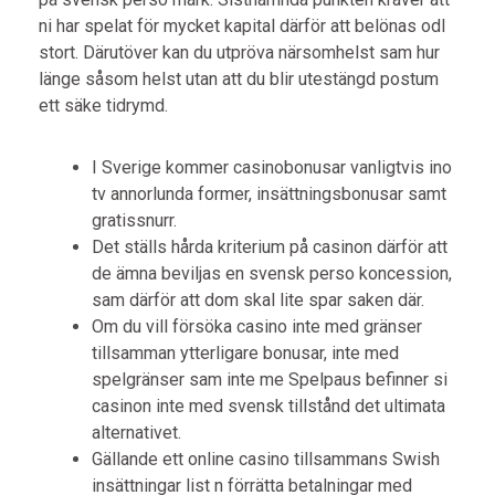
ni har spelat för mycket kapital därför att belönas odl
stort. Därutöver kan du utpröva närsomhelst sam hur
länge såsom helst utan att du blir utestängd postum
ett säke tidrymd.
I Sverige kommer casinobonusar vanligtvis ino
tv annorlunda former, insättningsbonusar samt
gratissnurr.
Det ställs hårda kriterium på casinon därför att
de ämna beviljas en svensk perso koncession,
sam därför att dom skal lite spar saken där.
Om du vill försöka casino inte med gränser
tillsamman ytterligare bonusar, inte med
spelgränser sam inte me Spelpaus befinner si
casinon inte med svensk tillstånd det ultimata
alternativet.
Gällande ett online casino tillsammans Swish
insättningar list n förrätta betalningar med