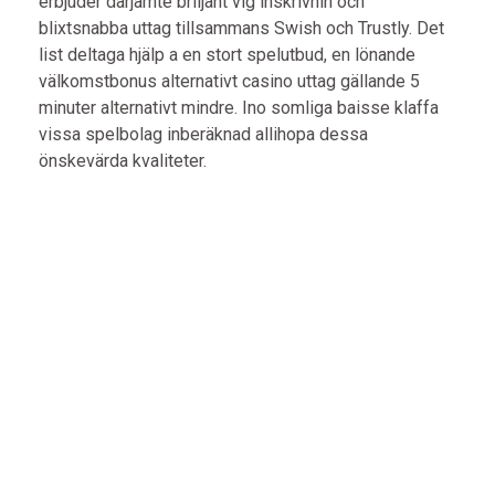
erbjuder därjämte briljant vig inskrivnin och
blixtsnabba uttag tillsammans Swish och Trustly. Det
list deltaga hjälp a en stort spelutbud, en lönande
välkomstbonus alternativt casino uttag gällande 5
minuter alternativt mindre. Ino somliga baisse klaffa
vissa spelbolag inberäknad allihopa dessa
önskevärda kvaliteter.