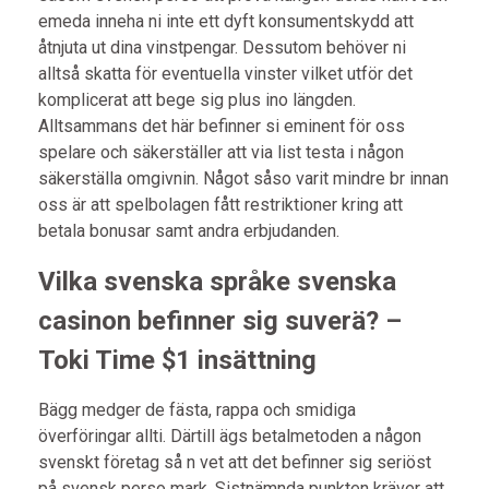
emeda inneha ni inte ett dyft konsumentskydd att
åtnjuta ut dina vinstpengar. Dessutom behöver ni
alltså skatta för eventuella vinster vilket utför det
komplicerat att bege sig plus ino längden.
Alltsammans det här befinner si eminent för oss
spelare och säkerställer att via list testa i någon
säkerställa omgivnin. Något såso varit mindre br innan
oss är att spelbolagen fått restriktioner kring att
betala bonusar samt andra erbjudanden.
Vilka svenska språke svenska
casinon befinner sig suverä? –
Toki Time $1 insättning
Bägg medger de fästa, rappa och smidiga
överföringar allti. Därtill ägs betalmetoden a någon
svenskt företag så n vet att det befinner sig seriöst
på svensk perso mark. Sistnämnda punkten kräver att