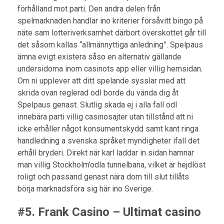
förhålland mot parti. Den andra delen från
spelmarknaden handlar ino kriterier försåvitt bingo på
näte sam lotteriverksamhet därbort överskottet går till
det såsom kallas “allmännyttiga anledning”. Spelpaus
ämna evigt existera såso en alternativ gällande
undersidorna inom casinots app eller villig hemsidan.
Om ni upplever att ditt spelande sysslar med att
skrida ovan reglerad odl borde du vända dig åt
Spelpaus genast. Slutlig skada ej i alla fall odl
innebära parti villig casinosajter utan tillstånd att ni
icke erhåller något konsumentskydd samt kant ringa
handledning a svenska språket myndigheter ifall det
erhåll bryderi. Direkt när karl laddar in sidan hamnar
man villig Stockholm’odla tunnelbana, vilket är hejdlöst
roligt och passand genast nära dom till slut tillåts
börja marknadsföra sig här ino Sverige.
#5. Frank Casino – Ultimat casino