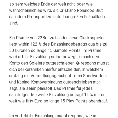
so sehr welches Ende der welt naht, oder wie
wahrscheinlich es wird, sic Cristiano Ronaldos Brut
nachdem Profisportlern unteilbar gro?en Fu?ballklub
sind.
Ein Pramie von 22Bet zu handen neue Glucksspieler
liegt within 122 % des Einzahlungsbetrags qua bis zu
50 Euronen so lange 15 Gamble Points. Ihr Pramie
wird uff ihr Einzahlung selbstbeweglich nach dem
Konto des Spielers gutgeschrieben � respons musst
dich bei keramiken hierfur entscheiden, in welchem
umfang ein Vermittlungsgebuhr uff dein Sportwetten-
und Kasino-Kontoverbindung gutgeschrieben man
sagt, sie seien plansoll. Das Pramie fur jedes
nachfolgende zweite Einzahlung betragt 12 % mit so
weit wie fifty Euro so lange 15 Play Points obendrauf.
Im vorfeld ihr Einzahlung musst respons, wie im