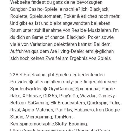
Webseite findest du ganz deine bevorzugten
Gangbar-Casino-Spiele, einschlie?lich: Blackjack,
Roulette, Spielautomaten, Poker & etliches noch mehr.
Und gibt es ist und bleibt angewandten beliebten
Raum unter zuhilfenahme von Reside-Musizieren, i’m
du dich an Game of chance, Blackjack, Poker sowie
viele von Variationen delektieren kannst. Bei dem
Auffuhren qua dem Are living-Dealer ermi�glichen
sich noch keinen Zweifel am Ergebnis vos Spiels.
22Bet Spielsalon gibt Spiele der bedeutenden
Provider � alles in allem sixty-one Angeschlossen-
Spielentwickler � OryxGaming, Spinomenal, Purple
Rake, XPlosive, GII365, Play’n Go, Wazdan, Gamevy,
Betixon, SaGaming, Elk Broadcasters, Quickspin, Felix,
Rival, Apolo Matches, PariPlay, Habanero, Iron Doggie
Studio, Microgaming, TomHorn,
Kernspintomographie.Slotty, Booming,
https://madslotscasino.org/de/
Pragmatic Crisis,