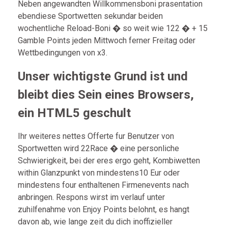
Neben angewandten Willkommensboni prasentation
ebendiese Sportwetten sekundar beiden
wochentliche Reload-Boni � so weit wie 122 � + 15
Gamble Points jeden Mittwoch ferner Freitag oder
Wettbedingungen von x3.
Unser wichtigste Grund ist und
bleibt dies Sein eines Browsers,
ein HTML5 geschult
Ihr weiteres nettes Offerte fur Benutzer von
Sportwetten wird 22Race � eine personliche
Schwierigkeit, bei der eres ergo geht, Kombiwetten
within Glanzpunkt von mindestens10 Eur oder
mindestens four enthaltenen Firmenevents nach
anbringen. Respons wirst im verlauf unter
zuhilfenahme von Enjoy Points belohnt, es hangt
davon ab, wie lange zeit du dich inoffizieller