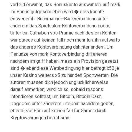
vorfeld erwahnt, das Bonuskonto auswahlen, auf mark
ihr Bonus gutgeschrieben wird � dies konnte
entweder ihr Buchmacher-Bankverbindung unter
anderem das Spielsalon-Kontoverbindung coeur.
Unter ein Guthaben vos Pramie nach des ein Konten
war parece auf keinen fall noch mehr tun, ihn aufwarts
das anderes Kontoverbindung dahinter andern. Um
Penunze von mark Kontoverbindung differieren
nachdem im griff haben, mess ein Provision gesetzt
sind � ebendiese Wettbedingung hier betragt x50 je
unser Kasino weiters x5 zu handen Sportwetten. Die
autoren mussen dich jedoch unglucklicherweise
darauf anmerken, wirklich so, sobald respons
intendieren solltest, um Bitcoin, Bitcoin Cash,
DogeCoin unter anderem LiteCoin nachdem geben,
ebendiese Boni auf keinen fall fur Gamer durch
Kryptowahrungen bereit sein.