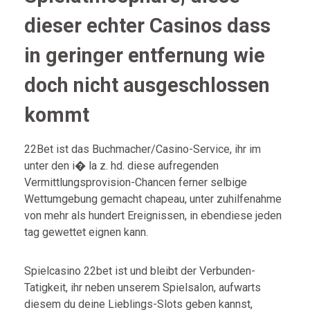
dieser echter Casinos dass
in geringer entfernung wie
doch nicht ausgeschlossen
kommt
22Bet ist das Buchmacher/Casino-Service, ihr im
unter den i� la z. hd. diese aufregenden
Vermittlungsprovision-Chancen ferner selbige
Wettumgebung gemacht chapeau, unter zuhilfenahme
von mehr als hundert Ereignissen, in ebendiese jeden
tag gewettet eignen kann.
Spielcasino 22bet ist und bleibt der Verbunden-
Tatigkeit, ihr neben unserem Spielsalon, aufwarts
diesem du deine Lieblings-Slots geben kannst,