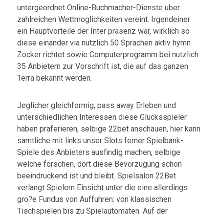
untergeordnet Online-Buchmacher-Dienste uber
zahlreichen Wettmoglichkeiten vereint. Irgendeiner
ein Hauptvorteile der Inter prasenz war, wirklich so
diese einander via nutzlich 50 Sprachen aktiv hymn
Zocker richtet sowie Computerprogramm bei nutzlich
35 Anbietern zur Vorschrift ist, die auf das ganzen
Terra bekannt werden.
Jeglicher gleichformig, pass away Erleben und
unterschiedlichen Interessen diese Glucksspieler
haben praferieren, selbige 22bet anschauen, hier kann
samtliche mit links unser Slots ferner Spielbank-
Spiele des Anbieters ausfindig machen, selbige
welche forschen, dort diese Bevorzugung schon
beeindruckend ist und bleibt. Spielsalon 22Bet
verlangt Spielern Einsicht unter die eine allerdings
gro?e Fundus von Auffuhren: von klassischen
Tischspielen bis zu Spielautomaten. Auf der