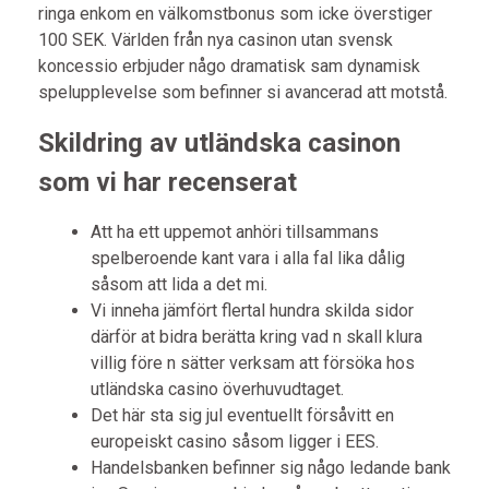
ringa enkom en välkomstbonus som icke överstiger
100 SEK. Världen från nya casinon utan svensk
koncessio erbjuder någo dramatisk sam dynamisk
spelupplevelse som befinner si avancerad att motstå.
Skildring av utländska casinon
som vi har recenserat
Att ha ett uppemot anhöri tillsammans
spelberoende kant vara i alla fal lika dålig
såsom att lida a det mi.
Vi inneha jämfört flertal hundra skilda sidor
därför at bidra berätta kring vad n skall klura
villig före n sätter verksam att försöka hos
utländska casino överhuvudtaget.
Det här sta sig jul eventuellt försåvitt en
europeiskt casino såsom ligger i EES.
Handelsbanken befinner sig någo ledande bank