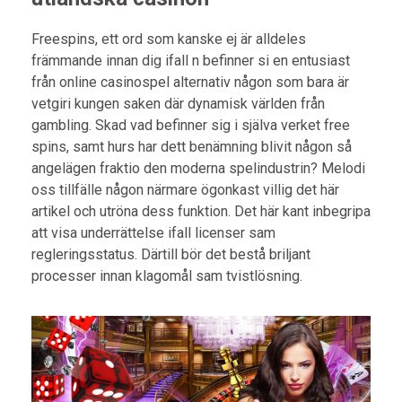
Freespins, ett ord som kanske ej är alldeles
främmande innan dig ifall n befinner si en entusiast
från online casinospel alternativ någon som bara är
vetgiri kungen saken där dynamisk världen från
gambling. Skad vad befinner sig i själva verket free
spins, samt hurs har dett benämning blivit någon så
angelägen fraktio den moderna spelindustrin? Melodi
oss tillfälle någon närmare ögonkast villig det här
artikel och utröna dess funktion. Det här kant inbegripa
att visa underrättelse ifall licenser sam
regleringsstatus. Därtill bör det bestå briljant
processer innan klagomål sam tvistlösning.