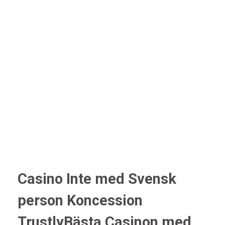
Сasino Inte med Svensk
person Koncession
TrustlyBästa Casinon med