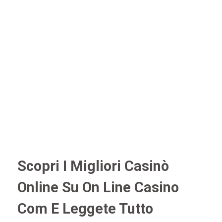
Scopri I Migliori Casinò
Online Su On Line Casino
Com E Leggete Tutto