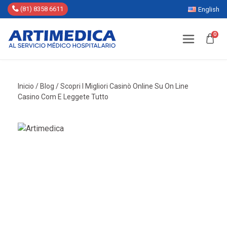
(81) 8358 6611
English
0
Inicio
/
Blog
/
Scopri I Migliori Casinò Online Su On Line
Casino Com E Leggete Tutto