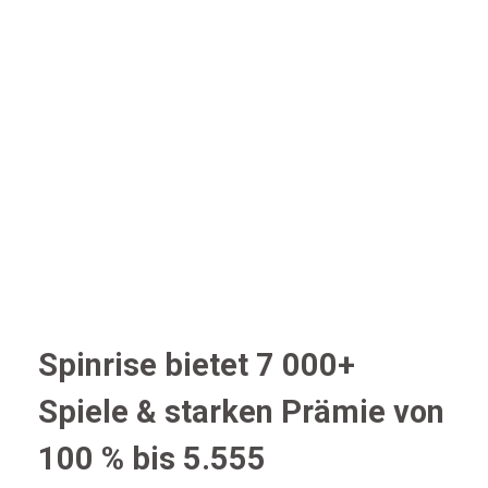
Spinrise bietet 7 000+
Spiele & starken Prämie von
100 % bis 5.555