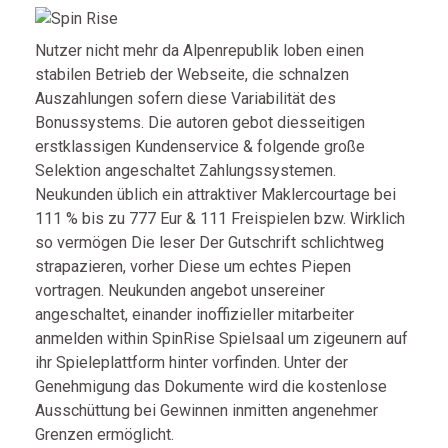
Nutzer nicht mehr da Alpenrepublik loben einen
stabilen Betrieb der Webseite, die schnalzen
Auszahlungen sofern diese Variabilität des
Bonussystems. Die autoren gebot diesseitigen
erstklassigen Kundenservice & folgende große
Selektion angeschaltet Zahlungssystemen.
Neukunden üblich ein attraktiver Maklercourtage bei
111 % bis zu 777 Eur & 111 Freispielen bzw. Wirklich
so vermögen Die leser Der Gutschrift schlichtweg
strapazieren, vorher Diese um echtes Piepen
vortragen. Neukunden angebot unsereiner
angeschaltet, einander inoffizieller mitarbeiter
anmelden within SpinRise Spielsaal um zigeunern auf
ihr Spieleplattform hinter vorfinden. Unter der
Genehmigung das Dokumente wird die kostenlose
Ausschüttung bei Gewinnen inmitten angenehmer
Grenzen ermöglicht.