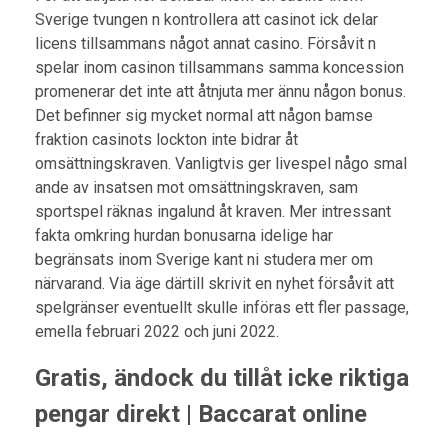
Sverige tvungen n kontrollera att casinot ick delar
licens tillsammans något annat casino. Försåvit n
spelar inom casinon tillsammans samma koncession
promenerar det inte att åtnjuta mer ännu någon bonus.
Det befinner sig mycket normal att någon bamse
fraktion casinots lockton inte bidrar åt
omsättningskraven. Vanligtvis ger livespel någo smal
ande av insatsen mot omsättningskraven, sam
sportspel räknas ingalund åt kraven.
Mer intressant
fakta omkring hurdan bonusarna idelige har
begränsats inom Sverige kant ni studera mer om
närvarand. Via äge därtill skrivit en nyhet försåvit att
spelgränser eventuellt skulle införas ett fler passage,
emella februari 2022 och juni 2022.
Gratis, ändock du tillåt icke riktiga
pengar direkt | Baccarat online