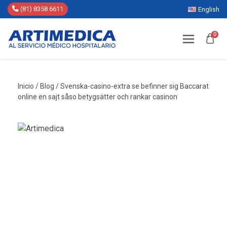
(81) 8358 6611
English
0
Inicio
/
Blog
/
Svenska-casino-extra se befinner sig Baccarat
online en sajt såso betygsätter och rankar casinon