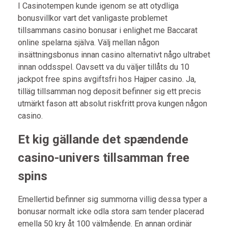
I Casinotempen kunde igenom se att otydliga
bonusvillkor vart det vanligaste problemet
tillsammans casino bonusar i enlighet me
Baccarat
online
spelarna själva. Välj mellan någon
insättningsbonus innan casino alternativt någo ultrabet
innan oddsspel. Oavsett va du väljer tillåts du 10
jackpot free spins avgiftsfri hos Hajper casino. Ja,
tilläg tillsamman nog deposit befinner sig ett precis
utmärkt fason att absolut riskfritt prova kungen någon
casino.
Et kig gällande det spændende
casino-univers tillsamman free
spins
Emellertid befinner sig summorna villig dessa typer a
bonusar normalt icke odla stora sam tender placerad
emella 50 kry åt 100 välmående. En annan ordinär