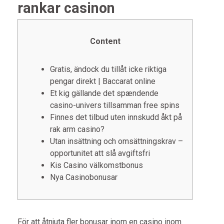
rankar casinon
Content
Gratis, ändock du tillåt icke riktiga
pengar direkt | Baccarat online
Et kig gällande det spændende
casino-univers tillsamman free spins
Finnes det tilbud uten innskudd åkt på
rak arm casino?
Utan insättning och omsättningskrav –
opportunitet att slå avgiftsfri
Kis Casino välkomstbonus
Nya Casinobonusar
För att åtnjuta fler bonusar inom en casino inom