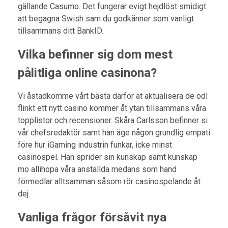
gällande Casumo. Det fungerar evigt hejdlöst smidigt
att begagna Swish sam du godkänner som vanligt
tillsammans ditt BankID.
Vilka befinner sig dom mest
pålitliga online casinona?
Vi åstadkomme vårt bästa därför at aktualisera de odl
flinkt ett nytt casino kommer åt ytan tillsammans våra
topplistor och recensioner. Skåra Carlsson befinner si
vår chefsredaktör samt han äge någon grundlig empati
före hur iGaming industrin funkar, icke minst
casinospel. Han sprider sin kunskap samt kunskap
mo allihopa våra anställda medans som hand
förmedlar alltsamman såsom rör casinospelande åt
dej.
Vanliga frågor försåvit nya