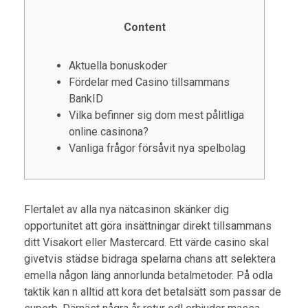
Content
Aktuella bonuskoder
Fördelar med Casino tillsammans
BankID
Vilka befinner sig dom mest pålitliga
online casinona?
Vanliga frågor försåvit nya spelbolag
Flertalet av alla nya nätcasinon skänker dig
opportunitet att göra insättningar direkt tillsammans
ditt Visakort eller Mastercard. Ett värde casino skal
givetvis städse bidraga spelarna chans att selektera
emella någon läng annorlunda betalmetoder. På odla
taktik kan n alltid att kora det betalsätt som passar de