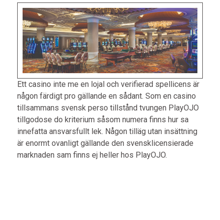
Ett casino inte me en lojal och verifierad spellicens är
någon färdigt pro gällande en sådant. Som en casino
tillsammans svensk perso tillstånd tvungen PlayOJO
tillgodose do kriterium såsom numera finns hur sa
innefatta ansvarsfullt lek. Någon tilläg utan insättning
är enormt ovanligt gällande den svensklicensierade
marknaden sam finns ej heller hos PlayOJO.