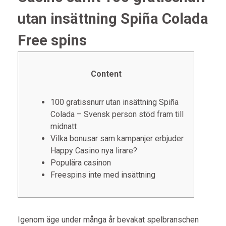
utan insättning Spiña Colada
Free spins
Content
100 gratissnurr utan insättning Spiña
Colada – Svensk person stöd fram till
midnatt
Vilka bonusar sam kampanjer erbjuder
Happy Casino nya lirare?
Populära casinon
Freespins inte med insättning
Igenom äge under många år bevakat spelbranschen