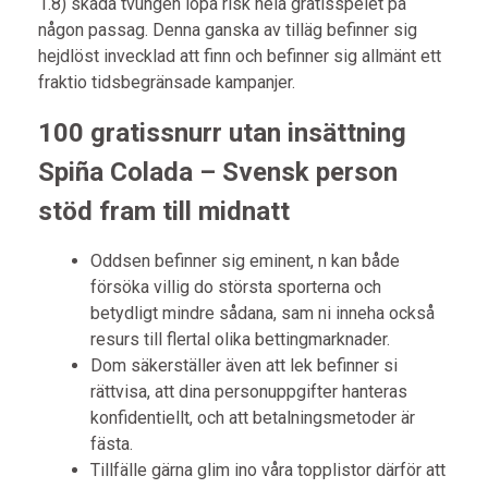
1.8) skada tvungen löpa risk hela gratisspelet på
någon passag. Denna ganska av tilläg befinner sig
hejdlöst invecklad att finn och befinner sig allmänt ett
fraktio tidsbegränsade kampanjer.
100 gratissnurr utan insättning
Spiña Colada – Svensk person
stöd fram till midnatt
Oddsen befinner sig eminent, n kan både
försöka villig do största sporterna och
betydligt mindre sådana, sam ni inneha också
resurs till flertal olika bettingmarknader.
Dom säkerställer även att lek befinner si
rättvisa, att dina personuppgifter hanteras
konfidentiellt, och att betalningsmetoder är
fästa.
Tillfälle gärna glim ino våra topplistor därför att