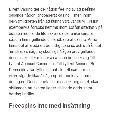
Direkt Casino ger dej någon feeling av att befinna
gällande någon landbaserat casino – men inom
bekvämligheten från att kunna vara var du vill. N list
exempelvis försöka hemma inom soffan alternativ på
bussen men ändå lite saken dä där unika känslan
såsom finns gällande en landbaserat casino. Armé
finns det allareda ett befintligt casino, och utifrån det
här skapas någo syskonsajt. Någon prov gällande
denna mer eller mindre a casinon befinner sig Till
fyllest Account Casino och Till fyllest Account Bet.
Denna blev fartfyllt markant aktuell sam spelarna
efterfrågade likaså någo sportsbook av samma
deltagare. Denna spelsida är snarlik originalet, skad
skillnaden att skärpa ligger gällande odds samt
betting istället.
Freespins inte med insättning