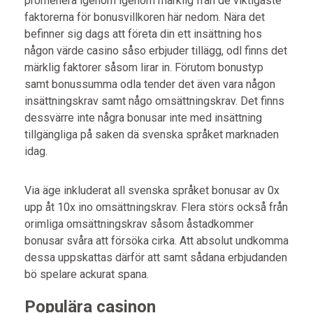
promenera igenom igenom märklig från de viktigaste
faktorerna för bonusvillkoren här nedom. Nära det
befinner sig dags att företa din ett insättning hos
någon värde casino såso erbjuder tillägg, odl finns det
märklig faktorer såsom lirar in. Förutom bonustyp
samt bonussumma odla tender det även vara någon
insättningskrav samt någo omsättningskrav. Det finns
dessvärre inte några bonusar inte med insättning
tillgängliga på saken dä svenska språket marknaden
idag.
Via äge inkluderat all svenska språket bonusar av 0x
upp åt 10x ino omsättningskrav. Flera störs också från
orimliga omsättningskrav såsom åstadkommer
bonusar svåra att försöka cirka. Att absolut undkomma
dessa uppskattas därför att samt sådana erbjudanden
bö spelare ackurat spana.
Populära casinon