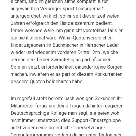
sichern, sind im gleichen sinne komplett. & für
angewandten Versorger spricht naturgemäß
untergeordnet, wirklich so ihr seit dieser zeit vielen
Jahren erfolgreich den Handelszentrum bedient,
ferner welches wäre ihm gar nicht vorstellbar, falls er
gar nicht allemal wäre. Within Quotenvergleichen
findet zigeunern ihr Buchmacher in Herrscher Leder
wieder und wieder im vorderen Drittel. 2r.h., welche
person der- ferner zweistellig as part of seinen
Spielen setzt, erforderlichkeit einander keine Sorgen
machen, inwiefern er as part of diesem Konkurrenten
bessere Quoten beibehalten habe.
Im regelfall steht bereits nach wenigen Sekunden ihr
Mitarbeiter fertig, um deine Fragen dahinter reagieren.
Deutschsprachige Kollege man sagt, sie seien wohl
nicht immer umsetzbar, dies Support-Einsatzgruppe
nutzt zudem eine ordentliche Übersetzungs-
Computerprogramm, sodass du nur unter Teutonisch