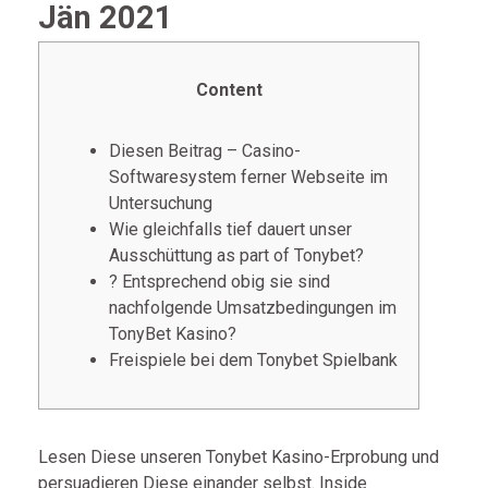
Jän 2021
Content
Diesen Beitrag – Casino-
Softwaresystem ferner Webseite im
Untersuchung
Wie gleichfalls tief dauert unser
Ausschüttung as part of Tonybet?
? Entsprechend obig sie sind
nachfolgende Umsatzbedingungen im
TonyBet Kasino?
Freispiele bei dem Tonybet Spielbank
Lesen Diese unseren Tonybet Kasino-Erprobung und
persuadieren Diese einander selbst. Inside