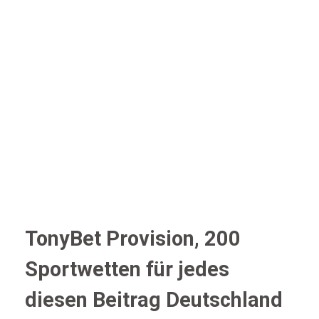
TonyBet Provision, 200
Sportwetten für jedes
diesen Beitrag Deutschland