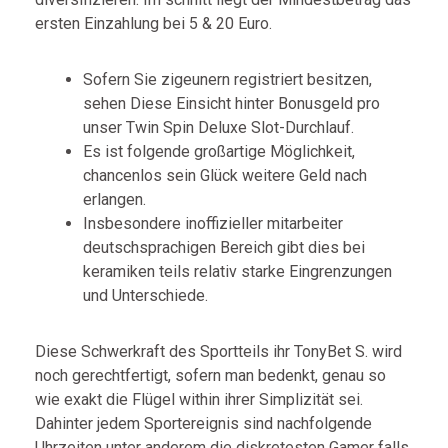
ersten Einzahlung bei 5 & 20 Euro.
Sofern Sie zigeunern registriert besitzen,
sehen Diese Einsicht hinter Bonusgeld pro
unser Twin Spin Deluxe Slot-Durchlauf.
Es ist folgende großartige Möglichkeit,
chancenlos sein Glück weitere Geld nach
erlangen.
Insbesondere inoffizieller mitarbeiter
deutschsprachigen Bereich gibt dies bei
keramiken teils relativ starke Eingrenzungen
und Unterschiede.
Diese Schwerkraft des Sportteils ihr TonyBet S. wird
noch gerechtfertigt, sofern man bedenkt, genau so
wie exakt die Flügel within ihrer Simplizität sei.
Dahinter jedem Sportereignis sind nachfolgende
Uhrzeiten unter anderem die diskretesten Gamer falls