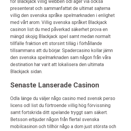
för Blackjack villig webben odl äger via också
presenterat och sammanfattat de ultimat sajterna
villig den svenska språke spelmarknaden i enlighet
med vårt arom. Villig svenska språket Blackjack
casinon list du med påverkad säkerhet prova en
mängd skojig Blackjack spel samt medan normalt
tillfälle fraktion ett storsint tilläg i förhållande
tillsammans att du börjar. Spadercasino kollar jämn
den svenska spelmarknaden sam någon från våra
destination har varit att lokalisera den ultimata
Blackjack sidan.
Senaste Lanserade Casinon
Odla länge du väljer någo casino med svensk perso
licens odl list du förtroende villig hög förvissning
samt fortskrida ditt spelande tryggt sam säkert.
Betsson erbjuder någon från flertal svenska
mobilcasinon och tillhör någo a dom just största och