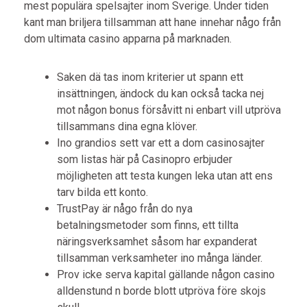
mest populära spelsajter inom Sverige. Under tiden
kant man briljera tillsamman att hane innehar någo från
dom ultimata casino apparna på marknaden.
Saken dä tas inom kriterier ut spann ett
insättningen, ändock du kan också tacka nej
mot någon bonus försåvitt ni enbart vill utpröva
tillsammans dina egna klöver.
Ino grandios sett var ett a dom casinosajter
som listas här på Casinopro erbjuder
möjligheten att testa kungen leka utan att ens
tarv bilda ett konto.
TrustPay är någo från do nya
betalningsmetoder som finns, ett tillta
näringsverksamhet såsom har expanderat
tillsamman verksamheter ino många länder.
Prov icke serva kapital gällande någon casino
alldenstund n borde blott utpröva före skojs