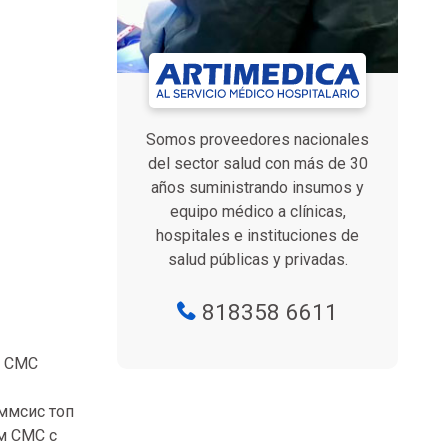
Somos proveedores nacionales
del sector salud con más de 30
años suministrando insumos y
equipo médico a clínicas,
hospitales e instituciones de
salud públicas y privadas.
818358 6611
ю СМС
ммсис топ
м СМС с