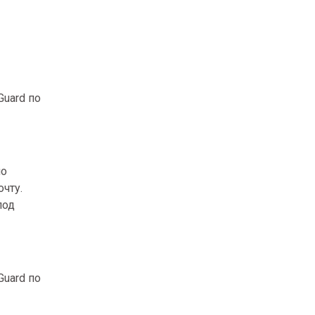
Guard по
по
чту.
под
Guard по