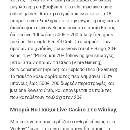
μεγαλύτερη επιβράβευση στα slot machine game
online games. Από τη στιγμή που κλείσετε τα 18
μπορείτε να ολοκληρώσετε την εγγραφή σας και να
διεκδικήσετε ένα welcome bonus το οποίο θα σας
δώσει ένα 100% έως 500€ + 200 totally free goes
μαζί με the single Benefit Crab. Στο κομμάτι των
άμεσων παιχνιδιών, φιλοξενούνται 60+ Bingo, 20+
Keno, 15+” “Plinko και 20+ following gen επιλογές,
μεταξύ των οποίων τα Crash (Vibra Gaming),
Servicenummer (Spribe) και Explode Dice (BGaming).
Το πακέτο καλωσορίσματος περιλαμβάνει 100%
μπόνους έως 500€, 200 δωρεάν περιστροφές και
just one Reward Crab, και απονέμεται σε παίκτες
που καταθέτουν τουλάχιστον 20€.
Μπορώ Να Παίξω Live Casino Στο Winbay;
Μια κατηγορία που κερδίζει σταθερά έδαφος στο
WinBay” “είναι τα καινοτόμα παιχνίδια όπως το