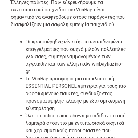
Έλληνες παίκτες. Πριν εξερευνήσουμε τα
συναρπαστικά παιχνίδια του WinBay, είναι
σημαντικό να αναφερθούμε στους παράγοντες που
διασφαλίζουν μια ασφαλή εμπειρία παιχνιδιού.
Οι κρουπιέρηδες είναι άρτια εκπαιδευμένοι
επαγγελματίες που συχνά μιλούν πολλαπλές
γλώσσες, συμπεριλαμβανομένων των
αγγλικών και των ελληνικών winbaykazino-
gr.
Το WinBay προσφέρει μια αποκλειστική
ESSENTIAL PERSONEL εμπειρία για τους πιο
αφοσιωμένους παίκτες, συνδυάζοντας
προνόμια υψηλής κλάσης με εξατομικευμένη
εξυπηρέτηση.
Όλα τα online game shows μεταδίδονται από
λαμπερά στούντιο με εντυπωσιακά σκηνικά
και χαρισματικούς παρουσιαστές που
διατηρούν ζωντανή την ατμόσφαιρα και