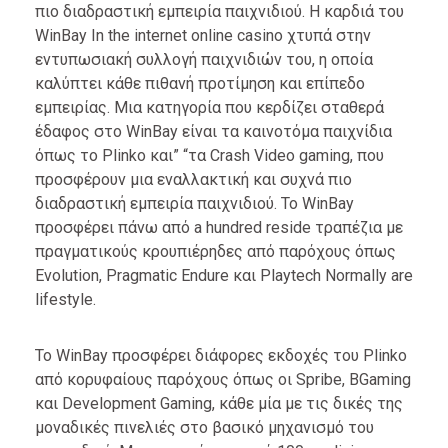
πιο διαδραστική εμπειρία παιχνιδιού. Η καρδιά του
WinBay In the internet online casino χτυπά στην
εντυπωσιακή συλλογή παιχνιδιών του, η οποία
καλύπτει κάθε πιθανή προτίμηση και επίπεδο
εμπειρίας. Μια κατηγορία που κερδίζει σταθερά
έδαφος στο WinBay είναι τα καινοτόμα παιχνίδια
όπως το Plinko και” “τα Crash Video gaming, που
προσφέρουν μια εναλλακτική και συχνά πιο
διαδραστική εμπειρία παιχνιδιού. Το WinBay
προσφέρει πάνω από a hundred reside τραπέζια με
πραγματικούς κρουπιέρηδες από παρόχους όπως
Evolution, Pragmatic Endure και Playtech Normally are
lifestyle.
Το WinBay προσφέρει διάφορες εκδοχές του Plinko
από κορυφαίους παρόχους όπως οι Spribe, BGaming
και Development Gaming, κάθε μία με τις δικές της
μοναδικές πινελιές στο βασικό μηχανισμό του