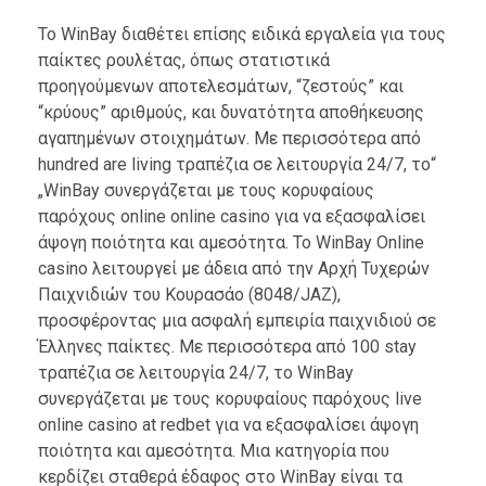
Το WinBay διαθέτει επίσης ειδικά εργαλεία για τους
παίκτες ρουλέτας, όπως στατιστικά
προηγούμενων αποτελεσμάτων, “ζεστούς” και
“κρύους” αριθμούς, και δυνατότητα αποθήκευσης
αγαπημένων στοιχημάτων. Με περισσότερα από
hundred are living τραπέζια σε λειτουργία 24/7, το“
„WinBay συνεργάζεται με τους κορυφαίους
παρόχους online online casino για να εξασφαλίσει
άψογη ποιότητα και αμεσότητα. Το WinBay Online
casino λειτουργεί με άδεια από την Αρχή Τυχερών
Παιχνιδιών του Κουρασάο (8048/JAZ),
προσφέροντας μια ασφαλή εμπειρία παιχνιδιού σε
Έλληνες παίκτες. Με περισσότερα από 100 stay
τραπέζια σε λειτουργία 24/7, το WinBay
συνεργάζεται με τους κορυφαίους παρόχους live
online casino at redbet για να εξασφαλίσει άψογη
ποιότητα και αμεσότητα. Μια κατηγορία που
κερδίζει σταθερά έδαφος στο WinBay είναι τα