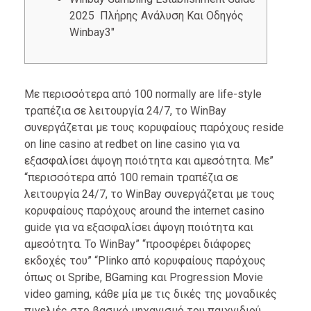
2025 ️ Πλήρης Ανάλυση Και Οδηγός
Winbay3″
Με περισσότερα από 100 normally are life-style
τραπέζια σε λειτουργία 24/7, το WinBay
συνεργάζεται με τους κορυφαίους παρόχους reside
on line casino at redbet on line casino για να
εξασφαλίσει άψογη ποιότητα και αμεσότητα. Με”
“περισσότερα από 100 remain τραπέζια σε
λειτουργία 24/7, το WinBay συνεργάζεται με τους
κορυφαίους παρόχους around the internet casino
guide για να εξασφαλίσει άψογη ποιότητα και
αμεσότητα. Το WinBay” “προσφέρει διάφορες
εκδοχές του” “Plinko από κορυφαίους παρόχους
όπως οι Spribe, BGaming και Progression Movie
video gaming, κάθε μία με τις δικές της μοναδικές
πινελιές στο βασικό μηχανισμό του παιχνιδιού.