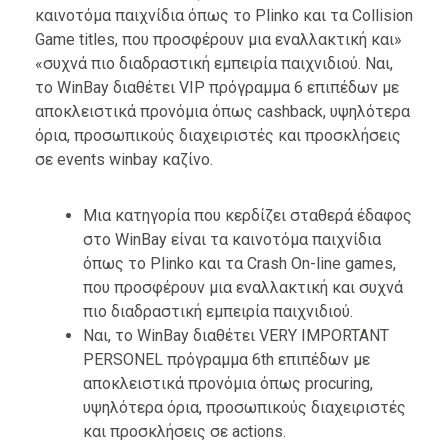
καινοτόμα παιχνίδια όπως το Plinko και τα Collision
Game titles, που προσφέρουν μια εναλλακτική και»
«συχνά πιο διαδραστική εμπειρία παιχνιδιού. Ναι,
το WinBay διαθέτει VIP πρόγραμμα 6 επιπέδων με
αποκλειστικά προνόμια όπως cashback, υψηλότερα
όρια, προσωπικούς διαχειριστές και προσκλήσεις
σε events winbay καζίνο.
Μια κατηγορία που κερδίζει σταθερά έδαφος
στο WinBay είναι τα καινοτόμα παιχνίδια
όπως το Plinko και τα Crash On-line games,
που προσφέρουν μια εναλλακτική και συχνά
πιο διαδραστική εμπειρία παιχνιδιού.
Ναι, το WinBay διαθέτει VERY IMPORTANT
PERSONEL πρόγραμμα 6th επιπέδων με
αποκλειστικά προνόμια όπως procuring,
υψηλότερα όρια, προσωπικούς διαχειριστές
και προσκλήσεις σε actions.