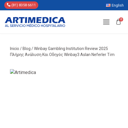
(81) 8358 6611
English
0
Inicio
/
Blog
/
Winbay Gambling Institution Review 2025 ️
Πλήρης Ανάλυση Και Οδηγός Winbay3 Aslan Neferler Ti̇m