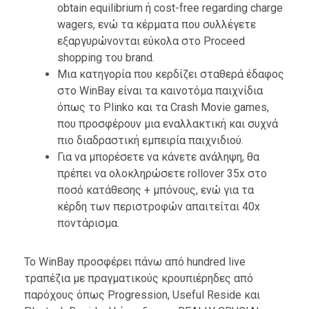
obtain equilibrium ή cost-free regarding charge
wagers, ενώ τα κέρματα που συλλέγετε
εξαργυρώνονται εύκολα στο Proceed
shopping του brand.
Μια κατηγορία που κερδίζει σταθερά έδαφος
στο WinBay είναι τα καινοτόμα παιχνίδια
όπως το Plinko και τα Crash Movie games,
που προσφέρουν μια εναλλακτική και συχνά
πιο διαδραστική εμπειρία παιχνιδιού.
Για να μπορέσετε να κάνετε ανάληψη, θα
πρέπει να ολοκληρώσετε rollover 35x στο
ποσό κατάθεσης + μπόνους, ενώ για τα
κέρδη των περιστροφών απαιτείται 40x
ποντάρισμα.
Το WinBay προσφέρει πάνω από hundred live
τραπέζια με πραγματικούς κρουπιέρηδες από
παρόχους όπως Progression, Useful Reside και