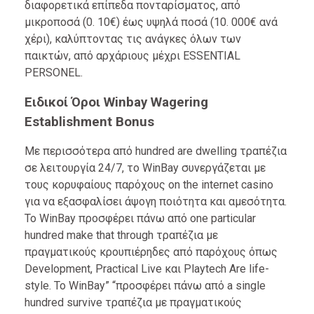
διαφορετικά επίπεδα πονταρίσματος, από
μικροποσά (0. 10€) έως υψηλά ποσά (10. 000€ ανά
χέρι), καλύπτοντας τις ανάγκες όλων των
παικτών, από αρχάριους μέχρι ESSENTIAL
PERSONEL.
Ειδικοί Όροι Winbay Wagering
Establishment Bonus
Με περισσότερα από hundred are dwelling τραπέζια
σε λειτουργία 24/7, το WinBay συνεργάζεται με
τους κορυφαίους παρόχους on the internet casino
για να εξασφαλίσει άψογη ποιότητα και αμεσότητα.
Το WinBay προσφέρει πάνω από one particular
hundred make that through τραπέζια με
πραγματικούς κρουπιέρηδες από παρόχους όπως
Development, Practical Live και Playtech Are life-
style. Το WinBay” “προσφέρει πάνω από a single
hundred survive τραπέζια με πραγματικούς