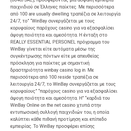
παιχνιδιού σε Έλληνες παίκτες. Με περισσότερα
από 100 are usually dwelling τραπέζια σε λειτουργία
24/7, το” “WinBay συνεργάζεται με τους
κορυφαίους παρόχους casino για να εξασφαλίσει
άψογη ποιότητα και αμεσότητα. Η ένταξη στο
REALLY ESSENTIAL PERSONEL πρόγραμμα του
WinBay γίνεται είτε αυτόματα μέσω της
συγκέντρωσης πόντων είτε με απευθείας
πρόσκληση για παίκτες με σημαντική
δραστηριότητα winbay casino log in. Με
περισσότερα από 100 reside τραπέζια σε
λειτουργία 24/7, το WinBay συνεργάζεται με τους
κορυφαίους” “παρόχους casino για να εξασφαλίσει
άψογη ποιότητα και αμεσότητα. Η” “καρδιά του
WinBay Online on the net casino χτυπά στην
εντυπωσιακή συλλογή παιχνιδιών του, η οποία
καλύπτει κάθε πιθανή προτίμηση και επίπεδο
εμπειρίας. Το WinBay προσφέρει επίσης