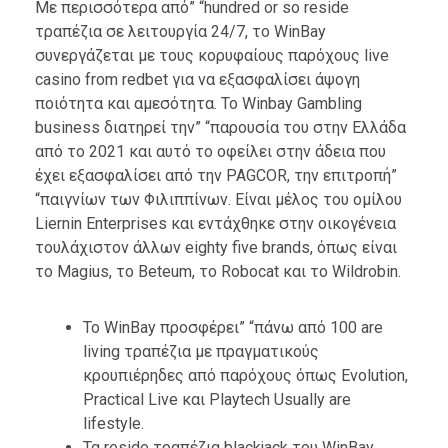
Με περισσότερα από” “hundred or so reside
τραπέζια σε λειτουργία 24/7, το WinBay
συνεργάζεται με τους κορυφαίους παρόχους live
casino from redbet για να εξασφαλίσει άψογη
ποιότητα και αμεσότητα. Το Winbay Gambling
business διατηρεί την” “παρουσία του στην Ελλάδα
από το 2021 και αυτό το οφείλει στην άδεια που
έχει εξασφαλίσει από την PAGCOR, την επιτροπή”
“παιγνίων των Φιλιππίνων. Είναι μέλος του ομίλου
Liernin Enterprises και εντάχθηκε στην οικογένεια
τουλάχιστον άλλων eighty five brands, όπως είναι
το Magius, το Beteum, το Robocat και το Wildrobin.
Το WinBay προσφέρει” “πάνω από 100 are
living τραπέζια με πραγματικούς
κρουπιέρηδες από παρόχους όπως Evolution,
Practical Live και Playtech Usually are
lifestyle.
Τα reside τραπέζια blackjack του WinBay