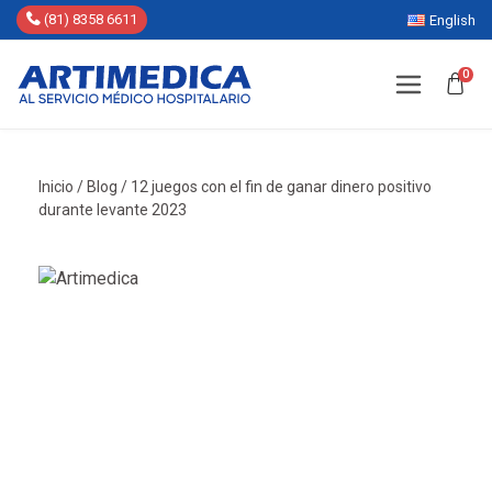
(81) 8358 6611
English
0
Inicio
/
Blog
/
12 juegos con el fin de ganar dinero positivo
durante levante 2023