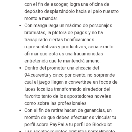
con el fin de escoger, logra una oficina de
depósito desplazándolo hacia el pelo nuestro
monto a mandar.
Con manga larga un máximo de personajes
bromistas, la plétora de pagos y no ha
transpirado ciertas bonificaciones
representativas y productivos, serí­a exacto
afirmar que esta es una tragamonedas
entretenida que te mantendrá ameno.
Dentro del prometer una eficacia del
94,cuarenta y cinco por ciento, no sorprende
cual el juego llegan a convertirse en focos de
luces localiza transformado alrededor del
favorito tanto de los apostadores noveles
como sobre las profesionales.
Con el fin de retirar hacen de ganancias, un
montón de que debes efectuar es vincular tu
perfil sobre PayPal a tu perfil de Blockolot.
Las acontecimientos gratuitos normalmente