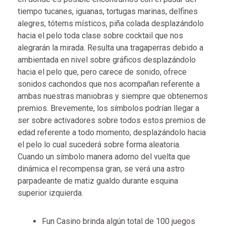
tiempo tucanes, iguanas, tortugas marinas, delfines
alegres, tótems místicos, piña colada desplazándolo
hacia el pelo toda clase sobre cocktail que nos
alegrarán la mirada. Resulta una tragaperras debido a
ambientada en nivel sobre gráficos desplazándolo
hacia el pelo que, pero carece de sonido, ofrece
sonidos cachondos que nos acompañan referente a
ambas nuestras maniobras y siempre que obtenemos
premios. Brevemente, los símbolos podrían llegar a
ser sobre activadores sobre todos estos premios de
edad referente a todo momento, desplazándolo hacia
el pelo lo cual sucederá sobre forma aleatoria.
Cuando un símbolo manera adorno del vuelta que
dinámica el recompensa gran, se verá una astro
parpadeante de matiz gualdo durante esquina
superior izquierda.
Fun Casino brinda algún total de 100 juegos