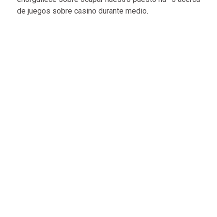
de juegos sobre casino durante medio.