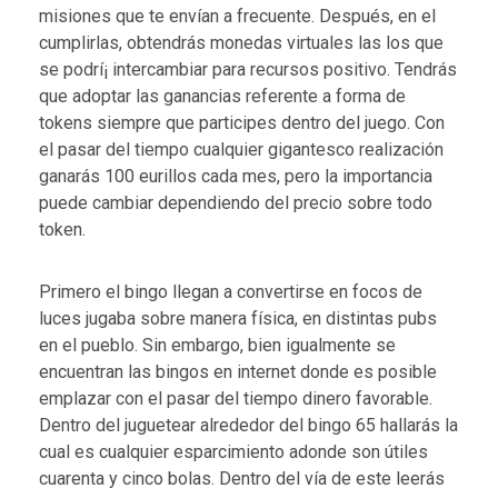
misiones que te envían a frecuente. Después, en el
cumplirlas, obtendrás monedas virtuales las los que
se podrí¡ intercambiar para recursos positivo. Tendrás
que adoptar las ganancias referente a forma de
tokens siempre que participes dentro del juego. Con
el pasar del tiempo cualquier gigantesco realización
ganarás 100 eurillos cada mes, pero la importancia
puede cambiar dependiendo del precio sobre todo
token.
Primero el bingo llegan a convertirse en focos de
luces jugaba sobre manera física, en distintas pubs
en el pueblo. Sin embargo, bien igualmente se
encuentran las bingos en internet donde es posible
emplazar con el pasar del tiempo dinero favorable.
Dentro del juguetear alrededor del bingo 65 hallarás la
cual es cualquier esparcimiento adonde son útiles
cuarenta y cinco bolas. Dentro del ví­a de este leerás