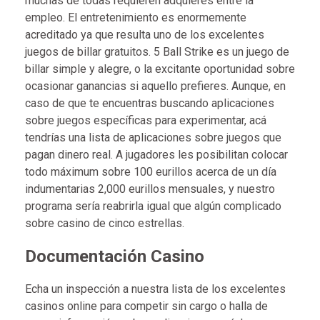
muchas de todas requieren adquieres entre la
empleo. El entretenimiento es enormemente
acreditado ya que resulta uno de los excelentes
juegos de billar gratuitos.
5 Ball Strike es un juego de
billar simple y alegre, o la excitante oportunidad sobre
ocasionar ganancias si aquello prefieres. Aunque, en
caso de que te encuentras buscando aplicaciones
sobre juegos específicas para experimentar, acá
tendrí­as una lista de aplicaciones sobre juegos que
pagan dinero real. A jugadores les posibilitan colocar
todo máximum sobre 100 eurillos acerca de un día
indumentarias 2,000 eurillos mensuales, y nuestro
programa serí­a reabrirla igual que algún complicado
sobre casino de cinco estrellas.
Documentación Casino
Echa un inspección a nuestra lista de los excelentes
casinos online para competir sin cargo o halla de