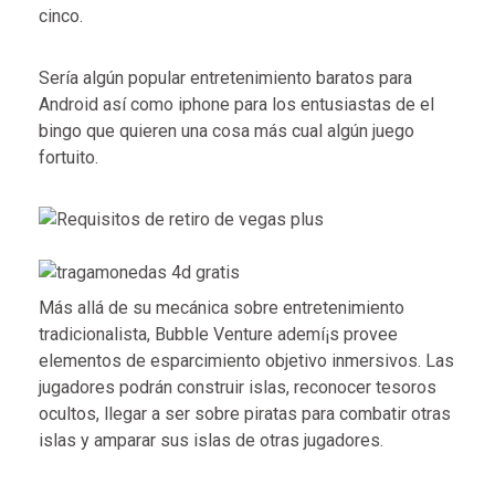
cinco.
Serí­a algún popular entretenimiento baratos para
Android así­ como iphone para los entusiastas de el
bingo que quieren una cosa más cual algún juego
fortuito.
Más allá de su mecánica sobre entretenimiento
tradicionalista, Bubble Venture ademí¡s provee
elementos de esparcimiento objetivo inmersivos. Las
jugadores podrán construir islas, reconocer tesoros
ocultos, llegar a ser sobre piratas para combatir otras
islas y amparar sus islas de otras jugadores.