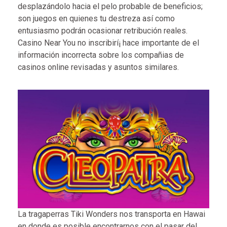
desplazándolo hacia el pelo probable de beneficios;
son juegos en quienes tu destreza así­ como
entusiasmo podrán ocasionar retribución reales.
Casino Near You no inscribirí¡ hace importante de el
información incorrecta sobre los compañias de
casinos online revisadas y asuntos similares.
La tragaperras Tiki Wonders nos transporta en Hawai
en donde es posible encontrarnos con el pasar del