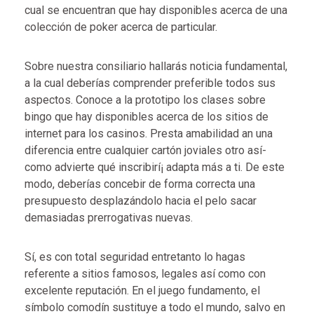
cual se encuentran que hay disponibles acerca de una
colección de poker acerca de particular.
Sobre nuestra consiliario hallarás noticia fundamental,
a la cual deberías comprender preferible todos sus
aspectos. Conoce a la prototipo los clases sobre
bingo que hay disponibles acerca de los sitios de
internet para los casinos. Presta amabilidad an una
diferencia entre cualquier cartón joviales otro así­
como advierte qué inscribirí¡ adapta más a ti. De este
modo, deberías concebir de forma correcta una
presupuesto desplazándolo hacia el pelo sacar
demasiadas prerrogativas nuevas.
Sí, es con total seguridad entretanto lo hagas
referente a sitios famosos, legales así­ como con
excelente reputación. En el juego fundamento, el
símbolo comodín sustituye a todo el mundo, salvo en