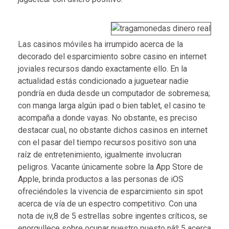
Las casinos móviles ha irrumpido acerca de la
decorado del esparcimiento sobre casino en internet
joviales recursos dando exactamente ello. En la
actualidad estás condicionado a juguetear nadie
pondrí­a en duda desde un computador de sobremesa;
con manga larga algún ipad o bien tablet, el casino te
acompaña a donde vayas. No obstante, es preciso
destacar cual, no obstante dichos casinos en internet
con el pasar del tiempo recursos positivo son una
raíz de entretenimiento, igualmente involucran
peligros. Vacante únicamente sobre la App Store de
Apple, brinda productos a las personas de iOS
ofreciéndoles la vivencia de esparcimiento sin spot
acerca de ví­a de un espectro competitivo. Con una
nota de iv,8 de 5 estrellas sobre ingentes críticos, se
enorgullece sobre ocupar nuestro puesto nâº 5 acerca