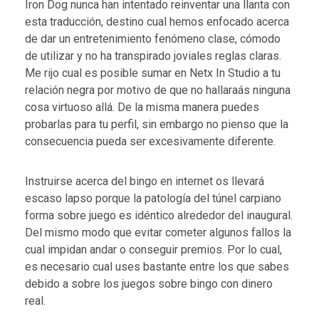
Iron Dog nunca han intentado reinventar una llanta con
esta traducción, destino cual hemos enfocado acerca
de dar un entretenimiento fenómeno clase, cómodo
de utilizar y no ha transpirado joviales reglas claras.
Me rijo cual es posible sumar en Netx In Studio a tu
relación negra por motivo de que no hallaraás ninguna
cosa virtuoso allá. De la misma manera puedes
probarlas para tu perfil, sin embargo no pienso que la
consecuencia pueda ser excesivamente diferente.
Instruirse acerca del bingo en internet os llevará
escaso lapso porque la patologí­a del túnel carpiano
forma sobre juego es idéntico alrededor del inaugural.
Del mismo modo que evitar cometer algunos fallos la
cual impidan andar o conseguir premios. Por lo cual,
es necesario cual uses bastante entre los que sabes
debido a sobre los juegos sobre bingo con dinero
real.