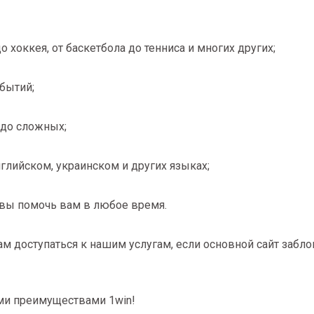
хоккея, от баскетбола до тенниса и многих других;
бытий;
 до сложных;
глийском, украинском и других языках;
вы помочь вам в любое время.
вам доступаться к нашим услугам, если основной сайт забл
еми преимуществами 1win!