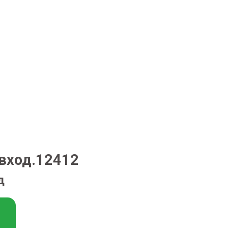
 вход.12412
д