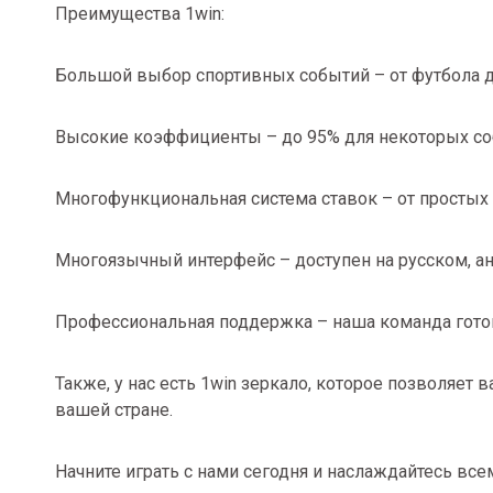
Преимущества 1win:
Большой выбор спортивных событий – от футбола до 
Высокие коэффициенты – до 95% для некоторых со
Многофункциональная система ставок – от простых
Многоязычный интерфейс – доступен на русском, ан
Профессиональная поддержка – наша команда гото
Также, у нас есть 1win зеркало, которое позволяет 
вашей стране.
Начните играть с нами сегодня и наслаждайтесь вс