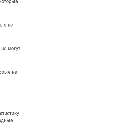
 которые
рые не
 не могут
торые не
атистику
годные