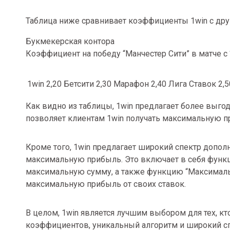
Таблица ниже сравнивает коэффициенты 1win с др
Букмекерская контора
Коэффициент на победу “Манчестер Сити” в матче с
1win
2,20
Бетсити
2,30
Марафон
2,40
Лига Ставок
2,5
Как видно из таблицы, 1win предлагает более выг
позволяет клиентам 1win получать максимальную пр
Кроме того, 1win предлагает широкий спектр допо
максимальную прибыль. Это включает в себя функци
максимальную сумму, а также функцию “Максималь
максимальную прибыль от своих ставок.
В целом, 1win является лучшим выбором для тех, к
коэффициентов, уникальный алгоритм и широкий с