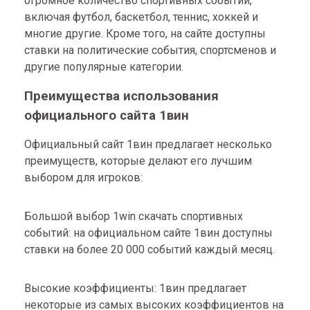
огромное количество спортивных событий,
включая футбол, баскетбол, теннис, хоккей и
многие другие. Кроме того, на сайте доступны
ставки на политические события, спортсменов и
другие популярные категории.
Преимущества использования
официального сайта 1вин
Официальный сайт 1вин предлагает несколько
преимуществ, которые делают его лучшим
выбором для игроков:
Большой выбор
1win скачать
спортивных
событий: на официальном сайте 1вин доступны
ставки на более 20 000 событий каждый месяц.
Высокие коэффициенты: 1вин предлагает
некоторые из самых высоких коэффициентов на