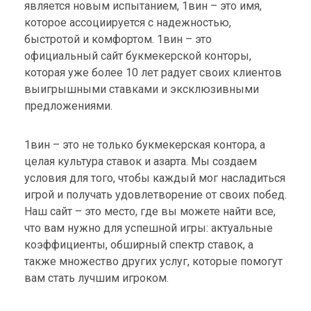
является новым испытанием, 1вин – это имя,
которое ассоциируется с надежностью,
быстротой и комфортом. 1вин – это
официальный сайт букмекерской конторы,
которая уже более 10 лет радует своих клиентов
выигрышными ставками и эксклюзивными
предложениями.
1вин – это не только букмекерская контора, а
целая культура ставок и азарта. Мы создаем
условия для того, чтобы каждый мог насладиться
игрой и получать удовлетворение от своих побед.
Наш сайт – это место, где вы можете найти все,
что вам нужно для успешной игры: актуальные
коэффициенты, обширный спектр ставок, а
также множество других услуг, которые помогут
вам стать лучшим игроком.