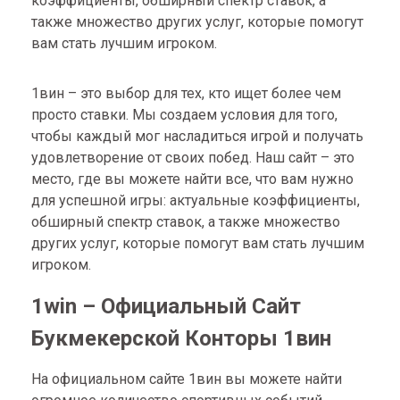
коэффициенты, обширный спектр ставок, а
также множество других услуг, которые помогут
вам стать лучшим игроком.
1вин – это выбор для тех, кто ищет более чем
просто ставки. Мы создаем условия для того,
чтобы каждый мог насладиться игрой и получать
удовлетворение от своих побед. Наш сайт – это
место, где вы можете найти все, что вам нужно
для успешной игры: актуальные коэффициенты,
обширный спектр ставок, а также множество
других услуг, которые помогут вам стать лучшим
игроком.
1win – Официальный Сайт
Букмекерской Конторы 1вин
На официальном сайте 1вин вы можете найти