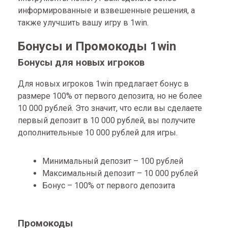
информированные и взвешенные решения, а
также улучшить вашу игру в 1win.
Бонусы и Промокоды 1win
Бонусы для новых игроков
Для новых игроков 1win предлагает бонус в
размере 100% от первого депозита, но не более
10 000 рублей. Это значит, что если вы сделаете
первый депозит в 10 000 рублей, вы получите
дополнительные 10 000 рублей для игры.
Минимальный депозит – 100 рублей
Максимальный депозит – 10 000 рублей
Бонус – 100% от первого депозита
Промокоды