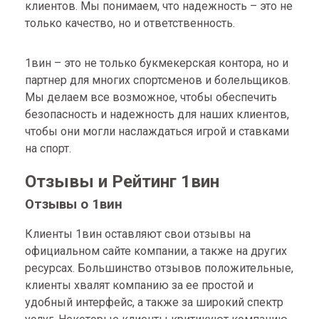
клиентов. Мы понимаем, что надежность – это не
только качество, но и ответственность.
1вин – это не только букмекерская контора, но и
партнер для многих спортсменов и болельщиков.
Мы делаем все возможное, чтобы обеспечить
безопасность и надежность для наших клиентов,
чтобы они могли наслаждаться игрой и ставками
на спорт.
Отзывы и Рейтинг 1вин
Отзывы о 1вин
Клиенты 1вин оставляют свои отзывы на
официальном сайте компании, а также на других
ресурсах. Большинство отзывов положительные,
клиенты хвалят компанию за ее простой и
удобный интерфейс, а также за широкий спектр