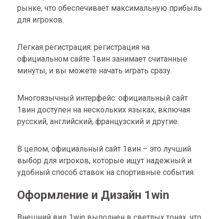
рынке, что обеспечивает максимальную прибыль
для игроков.
Легкая регистрация: регистрация на
официальном сайте 1вин занимает считанные
минуты, и вы можете начать играть сразу.
Многоязычный интерфейс: официальный сайт
1вин доступен на нескольких языках, включая
русский, английский, французский и другие.
В целом, официальный сайт 1вин – это лучший
выбор для игроков, которые ищут надежный и
удобный способ ставок на спортивные события.
Оформление и Дизайн 1win
Внешний вид 1win выполнен в светлых тонах, что