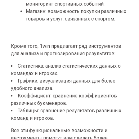
мониторинг спортивных событий.
Магазин: возможность покупки различных
товаров и услуг, связанных с спортом.
Кроме того, 1win предлагает ряд инструментов
для анализа и прогнозирования результатов:
Статистика: анализ статистических данных о
командах и игроках.
Графики: визуализация данных для более
удобного анализа.
Коэффициент: сравнение коэффициентов
различных букмекеров.
Таблицы: сравнение результатов различных
команд и игроков.
Все эти функциональные возможности и
инструменты помогут вам сделать более