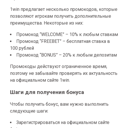
1win предлагает несколько промокодов, которые
позволяют игрокам получить дополнительные
преимущества. Некоторые из них:
Промокод “WELCOME” – 10% к любым ставкам
Промокод “FREEBET” – бесплатная ставка в
100 рублей
Промокод “BONUS” – 20% к любым депозитам
Промокоды действуют ограниченное время,
поэтому не забывайте проверять их актуальность
на официальном сайте 1win.
Шаги для получения бонуса
Чтобы получить бонус, вам нужно выполнить
следующие шаги:
Зарегистрироваться на официальном сайте