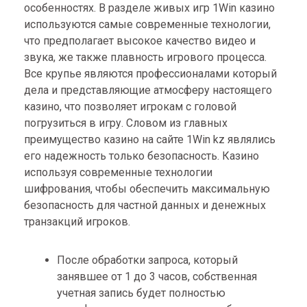
особенностях. В разделе живых игр 1Win казино
используются самые современные технологии,
что предполагает высокое качество видео и
звука, же также плавность игрового процесса.
Все крупье являются профессионалами который
дела и представляющие атмосферу настоящего
казино, что позволяет игрокам с головой
погрузиться в игру. Словом из главных
преимущество казино на сайте 1Win kz являлись
его надежность только безопасность. Казино
используя современные технологии
шифрования, чтобы обеспечить максимальную
безопасность для частной данных и денежных
транзакций игроков.
После обработки запроса, который
занявшее от 1 до 3 часов, собственная
учетная запись будет полностью