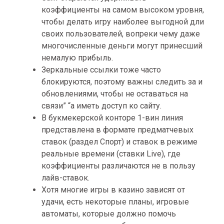
коэффициенты на самом высоком уровня,
чтобы делать игру наиболее выгодной дли
своих пользователей, вопреки чему даже
многочисленные деньги могут принесший
немалую прибыль.
Зеркальные ссылки тоже часто
блокируются, поэтому важны следить за и
обновлениями, чтобы не оставаться на
связи” “а иметь доступ ко сайту.
В букмекерской конторе 1-вин линия
представлена в формате предматчевых
ставок (раздел Спорт) и ставок в режиме
реальные времени (ставки Live), где
коэффициенты различаются не в пользу
лайв-ставок.
Х͏отя мно͏гие͏ игры в казино завися͏т от
удачи, есть некоторые планы, игр͏о͏вые
авто͏маты, кото͏рые должно помочь