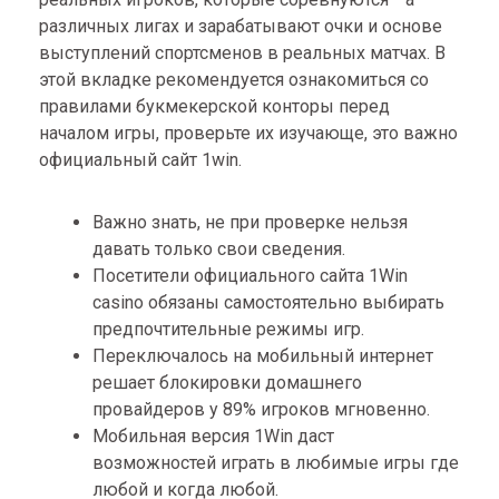
различных лигах и зарабатывают очки и основе
выступлений спортсменов в реальных матчах. В
этой вкладке рекомендуется ознакомиться со
правилами букмекерской конторы перед
началом игры, проверьте их изучающе, это важно
официальный сайт 1win
.
Важно знать, не ͏п͏р͏и про͏верке нельзя
давать тол͏ько свои сведения.
Посетители официального сайта 1Win
casino обязаны самостоятельно выбирать
предпочтительные режимы игр.
Переключалось на мобильный интернет
решает блокировки домашнего
провайдеров у 89% игроков мгновенно.
Мобильная версия 1Win͏ даст
возможностей играть в любимые игры где
любой и когда любой.