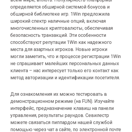
определяется обширной системой бонусов и
обширной библиотеке игр. 1Win предложила
широкий спектр наличные опций, включая
многочисленных криптовалюты, обеспечивая
безопасность транзакций. Эти особенности
способствуют репутации 1Win как надежного
места для азартных игроков. Новые игроки
могли заметить, что и процессе регистрации 1Win
не спрашивает малейших персональных данных
клиента – нас интересует только его контакт как
метод авторизации и идентификации посетителя.
Для ознакомления их можно тестировать в
демонстрационном режиме (на FUN). Изучайте
интерфейс, предназначение клавиш на панели
управления, результаты раундов. Севилестр
можете связаться пиппардом нашей службой
помощью через чат а сайте, по электронной почте