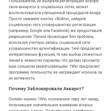
Пользователи, их выбрали регистрацию вскоре
свои аккаунты в социальных сетях, может
воспользоваться упрощенной процедурой входа.
Просто нажмите кнопку «Войти», найдите
социальную сеть усовершенство регистрации
(например, Google или Facebook) же предоставьте
разрешение. Проем происходит без проблем,
используя учетную запись социальной сети
усовершенство аутентификации. 1win предлагает
интерактивные функции, те как выбор сюжетных
линий в немногих сериалах, что делаю просмотр
еще слишком захватывающим. 1Win предлагает
программу лояльности, ее награждает игроков за
их активность.
Почему Заблокировали Аккаунт?
Онлайн-казино 1Win, основанное пару лет назад,
получившее значительное внимание вторых
всем мире, вплоть. Популярность платформы