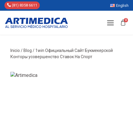
(81) 8358 6611
English
0
Inicio
/
Blog
/
1win Официальный Сайт Букмекерской
Конторы усовершенство Ставок На Спорт