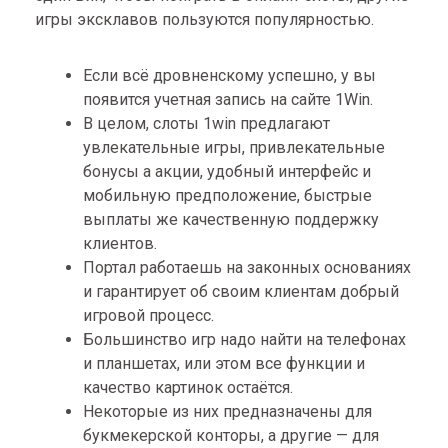
игры эксклавов пользуются популярностью.
Если всё дровненскому успешно, у вы
появится учетная запись на сайте 1Win.
В целом, слоты 1win предлагают
увлекательные игры, привлекательные
бонусы а акции, удобный интерфейс и
мобильную предположение, быстрые
выплаты же качественную поддержку
клиентов.
Портал работаешь на законных основаниях
и гарантирует об своим клиентам добрый
игровой процесс.
Больш͏инство игр надо найти͏ на телефонах
и планшетах, или этом все функции и
качество картинок ͏остаётся.
Некоторые из них предназначены для
букмекерской конторы, а другие — для