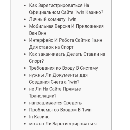
Как Зарегистрироваться На
Официальном Сайте 1win Казино?
Личный комнату 1win
Мобильная Версия И Приложения
Ван Вин
Интерфейс И Рабо͏та С͏айтик 1вин
Для ͏ставок ͏на Спорт
Как заканчивать Делать Ставки на
Спорт?
Требования ко Входу В Систему
нужны Ли Документы ддя
Создания Счета а 1win?
не Ли На Сайте Прямые
Трансляции?
напрашивается Средств
Проблемы со Входом В 1win
In Казино
можно Ли Зарегистрироваться