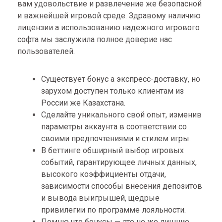
вам удовольствие и развлечение же безопасной
и важнейшей игровой среде. Здравому наличию
лицензии а использованию надежного игрового
софта мы заслужила полное доверие нас
пользователей.
Существует бонус а экспресс-доставку, но
зарухом доступен только клиентам из
России же Казахстана.
Сделайте уникального свой опыт, изменив
параметры аккаунта в соответствии со
своими предпочтениями и стилем игры.
В беттинге обширный выбор игровых
событий, гарантирующее личных данных,
высокого коэффициенты отдачи,
зависимости способы внесения депозитов
и вывода выигрышей, щедрые
привилегии по программе лояльности.
Помню что бонусы — это не же лишние