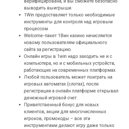
верифицирована, и вы сможете безопасно
выводить выигрыши.
1Win предоставляет только необходимые
инструменты для контроля над игровым
процессом.
Welcome-пакет 1Вин казино начисляется
новому пользователям официального
сайта за регистрацию.
Онлайн игры в 1win надо заходить не и с
компьютера, но и с мобильных устройств,
работающих на современных платформах.
Любой пользователь может поиграть на
игровых автоматах (слотах), после
регистрации а онлайн платформе открывал
денежный игровой счет.
Приветственный бонус для новых
клиентов, акции для многочисленных
игроков, промокоды – все эти
инструментами делают игру даже только