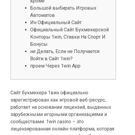
кроме
Большой выбирать Игровых
Автоматов
Ин Официальный Сайт
Официальный Сайт Букмекерской
Конторы 1win, Ставки На Спорт И
Бонусы
не Делать, Если не Получается
Войти в Сайт 1win?
проем Через 1win App
Сайт букмекера 1вин официально
зарегистрирован как игровой веб-ресурс,
работает на основании лицензий, выданных
зарубежными игорными организациями и
сообществами. 1win casino – это
лицензированная онлайн-платформа, которая