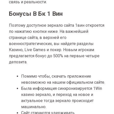
связь и реальности.
Бонусы В Бк 1 Вин
Поэтому доступное зеркало сайта 1вин откроется
по нажатию кнопки ниже. На важнейшей
странице сайта, в верхней его
военностратегических, вы найдете разделы
Казино, Live Games и покер. Новым игрокам
предлагается бонус до 500% на первые четыре
депозита.
Помимо чтобы, скачать приложение
невозможно на нашем официальном сайте.
Была информация синхронизируется 1Win
казино зеркало, и переход на новое и
актуальное тогда зеркало происходит
машинально.
Сайт стараются удерживать