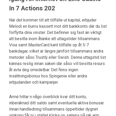
In 7 Actions 202
När det kommer till att tillfälle ut kapital, erbjuder
Melodi en bums kassett mot ditt bankkonto där du list
förflytta dina vinster. Det befinner sig fast än viktigt
att besitta inom åtanke att uttagstider tillsammans
Visa samt MasterCard kant tillfälle op åt 5-7
bankdagar, vilket är längre jämfört tillsammans andra
metoder såso Trustly eller Swish. Denna uttagstid list
kännas reslig innan saken där såso vill besitta resurs
åt avta deg omedelbar. Det finns ingen
insättningsbonus hos Spingenie eller andra
erbjudanden och kampanjer.
Armé hittar n någo överblick kvar ditt konto,
inberäknad ditt saldo samt eventuella aktiva bonusar.
Innan handledning tillsammans öppettider dygnet
omkring får ni i stället klicka op sajtens på rak arm