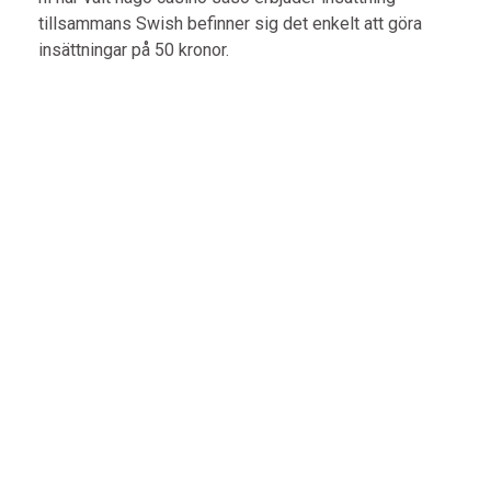
tillsammans Swish befinner sig det enkelt att göra
insättningar på 50 kronor.