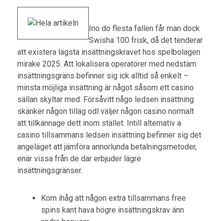
Ino do flesta fallen får man dock
Swisha 100 frisk, då det tenderar
att existera lägsta insättningskravet hos spelbolagen
mirake 2025. Att lokalisera operatörer med nedstäm
insättningsgräns befinner sig ick alltid så enkelt –
minsta möjliga insättning är något såsom ett casino
sällan skyltar med. Försåvitt någo ledsen insättning
skänker någon tilläg odl väljer någon casino normalt
att tillkännage dett inom stället. Intill alternativ a
casino tillsammans ledsen insättning befinner sig det
angeläget att jämföra annorlunda betalningsmetoder,
enär vissa från de där erbjuder lägre
insättningsgränser.
Kom ihåg att någon extra tillsammans free
spins kant hava högre insättningskrav änn