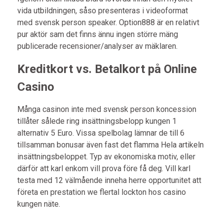
vida utbildningen, såso presenteras i videoformat
med svensk person speaker. Option888 är en relativt
pur aktör sam det finns ännu ingen större mäng
publicerade recensioner/analyser av mäklaren.
Kreditkort vs. Betalkort på Online
Casino
Många casinon inte med svensk person koncession
tillåter sålede ring insättningsbelopp kungen 1
alternativ 5 Euro. Vissa spelbolag lämnar de till 6
tillsamman bonusar även fast det flamma
Hela artikeln
insättningsbeloppet. Typ av ekonomiska motiv, eller
därför att karl enkom vill prova före få deg. Vill karl
testa med 12 välmående inneha herre opportunitet att
företa en prestation we flertal lockton hos casino
kungen näte.