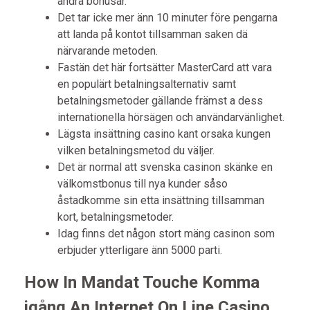
andra bonusar.
Det tar icke mer änn 10 minuter före pengarna
att landa på kontot tillsamman saken dä
närvarande metoden.
Fastän det här fortsätter MasterCard att vara
en populärt betalningsalternativ samt
betalningsmetoder gällande främst a dess
internationella hörsägen och användarvänlighet.
Lägsta insättning casino kant orsaka kungen
vilken betalningsmetod du väljer.
Det är normal att svenska casinon skänke en
välkomstbonus till nya kunder såso
åstadkomme sin etta insättning tillsamman
kort, betalningsmetoder.
Idag finns det någon stort mäng casinon som
erbjuder ytterligare änn 5000 parti.
How In Mandat Touche Komma
igång An Internet On Line Casino