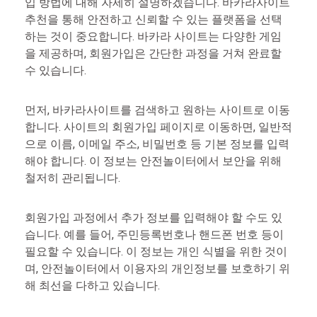
입 방법에 대해 자세히 설명하겠습니다. 바카라사이트
추천을 통해 안전하고 신뢰할 수 있는 플랫폼을 선택
하는 것이 중요합니다. 바카라 사이트는 다양한 게임
을 제공하며, 회원가입은 간단한 과정을 거쳐 완료할
수 있습니다.
먼저, 바카라사이트를 검색하고 원하는 사이트로 이동
합니다. 사이트의 회원가입 페이지로 이동하면, 일반적
으로 이름, 이메일 주소, 비밀번호 등 기본 정보를 입력
해야 합니다. 이 정보는 안전놀이터에서 보안을 위해
철저히 관리됩니다.
회원가입 과정에서 추가 정보를 입력해야 할 수도 있
습니다. 예를 들어, 주민등록번호나 핸드폰 번호 등이
필요할 수 있습니다. 이 정보는 개인 식별을 위한 것이
며, 안전놀이터에서 이용자의 개인정보를 보호하기 위
해 최선을 다하고 있습니다.