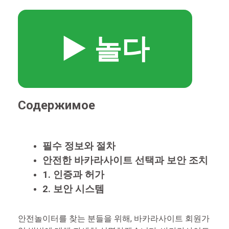
▶️ 놀다
Содержимое
필수 정보와 절차
안전한 바카라사이트 선택과 보안 조치
1. 인증과 허가
2. 보안 시스템
안전놀이터를 찾는 분들을 위해, 바카라사이트 회원가