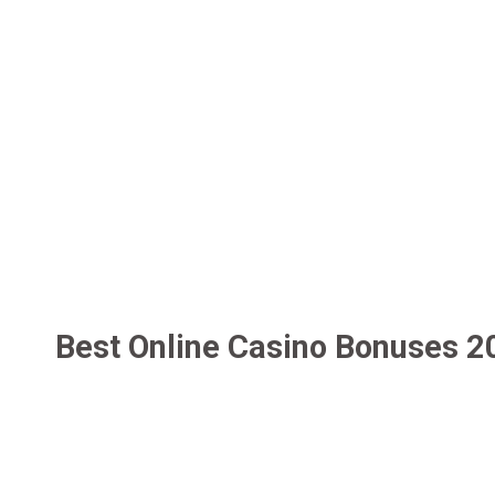
Best Online Casino Bonuses 2