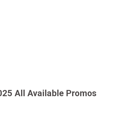
025 All Available Promos