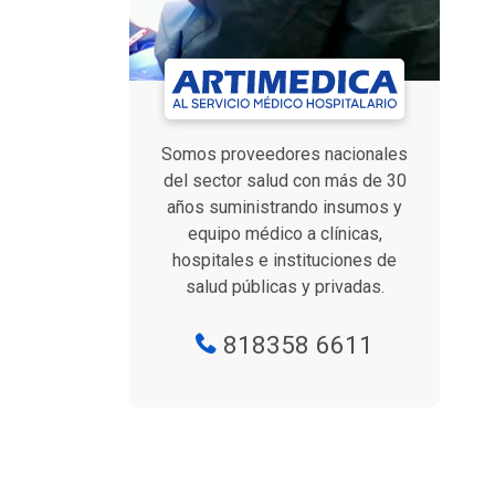
Somos proveedores nacionales
del sector salud con más de 30
años suministrando insumos y
equipo médico a clínicas,
hospitales e instituciones de
salud públicas y privadas.
818358 6611