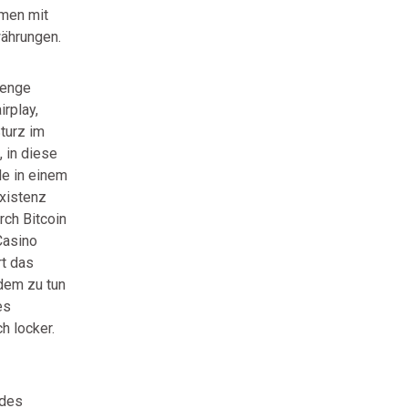
men mit
währungen.
renge
rplay,
turz im
, in diese
le in einem
xistenz
rch Bitcoin
Casino
rt das
dem zu tun
es
h locker.
ndes