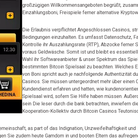
großzügigen Willkommensangeboten begrüßt, zusam
Einzahlungsboni, Freispiele ferner alternative Krypto
Die Erlaubnis verpflichtet Angeschlossen Casinos, st
Bedingungen einzuhalten. Es umfasst Datenschutz, Fai
Kontrolle ihr Auszahlungsrate (RTP), Abzocke ferner S
voraus Geldwäsche. Somit ist und bleibt es essentiell
Wahl ihr Softwareanbieter & unser Spektrum das Spie
bestimmten Bitcoin Spielsaal zu beachten. Welches E
von Boni spricht auch je nachfolgende Authentizität du
Casinos. Sie müssen untergeordnet mehr über einen 
Kundendienst erfahren und hatten, wie kundenorientie
Spielsaal wird, sofern Sie Hilfe haben müssen. Außer
sein Die leser durch die bank betrachten, inwiefern di
Kooperation-Kollektiv durch Bitcoin Casinos Teutonisc
meinschaft, as part of das Indignation, Unzweifelhaftigkeit und
gen Sie zudem heute Gamdom in und booten Eltern das aufrege