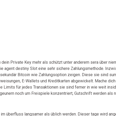
 du dein Private Key mehr als schützt unter anderem sera über n
die
agent destiny Slot
eine sehr sichere Zahlungsmethode. Inzwi
 sekundär Bitcoin wie Zahlungsoption zeigen.
Diese sie sind s
eisungen, E-Wallets und Kreditkarten abgewickelt. Mache dic
 Limits für jedes Transaktionen sie sind ferner in wie weit insid
geunern noch um Freispiele konzentriert, Gutschrift werden als 
 im überfluss langsamer als üblich werden. Dieser tage wird ang