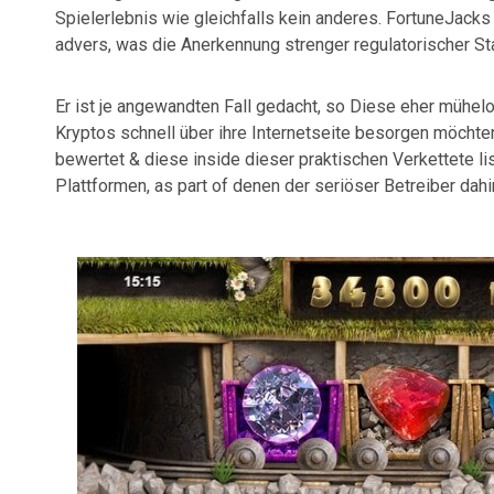
Spielerlebnis wie gleichfalls kein anderes. FortuneJacks W
advers, was die Anerkennung strenger regulatorischer St
Er ist je angewandten Fall gedacht, so Diese eher mühelo
Kryptos schnell über ihre Internetseite besorgen möchte
bewertet & diese inside dieser praktischen Verkettete li
Plattformen, as part of denen der seriöser Betreiber dah