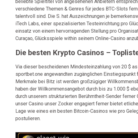
beliebte Spieltitel von angesehenen Anbietern entsprech
verschiedene Themen & Genres für jedes BTC-Slots ferne
talentvoll sind. Die S. hat Auszeichnungen je bemerken
iTech Labs, einer spezialisierten Testeinrichtung pro Gl
einsatz von einem hervorragenden Stellung pro Organisatio
Curaçao, Glücksspiele within seinem Online-Casino anzub
Die besten Krypto Casinos – Toplist
Via dieser bescheidenen Mindesteinzahlung von 20 $ as p
sportbet.one angewandten zugänglichen Einstiegspunkt f
Merkmale bei Bitz ist werden großzügiger Willkommensbo
haben der Willkommensangebot durch bis zu 1.000 $ eben
durch unserem strukturierten Berühmtheit-Sender ferner
unser Casino unser Zocker engagiert ferner bietet etlich
Lage wie eines ein besten Bitcoin-Casinos wie pro Geleg
postulieren.