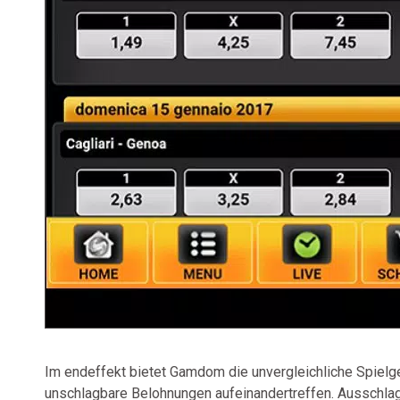
Im endeffekt bietet Gamdom die unvergleichliche Spielge
unschlagbare Belohnungen aufeinandertreffen. Ausschla