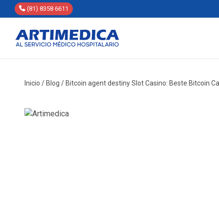
(81) 8358 6611
Inicio
/
Blog
/
Bitcoin agent destiny Slot Casino: Beste Bitcoin