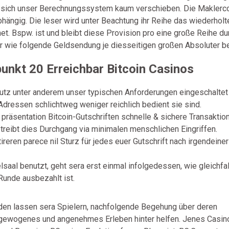
rd sich unser Berechnungssystem kaum verschieben. Die Maklerc
abhängig. Die leser wird unter Beachtung ihr Reihe das wiederholt
t. Bspw. ist und bleibt diese Provision pro eine große Reihe du
r wie folgende Geldsendung je diesseitigen großen Absoluter be
unkt 20 Erreichbar Bitcoin Casinos
utz unter anderem unser typischen Anforderungen eingeschaltet
dressen schlichtweg weniger reichlich bedient sie sind.
räsentation Bitcoin-Gutschriften schnelle & sichere Transaktio
reibt dies Durchgang via minimalen menschlichen Eingriffen.
reren parece nil Sturz für jedes euer Gutschrift nach irgendeiner
saal benutzt, geht sera erst einmal infolgedessen, wie gleichfa
Runde ausbezahlt ist.
den lassen sera Spielern, nachfolgende Begehung über deren
sgewogenes und angenehmes Erleben hinter helfen. Jenes Casino