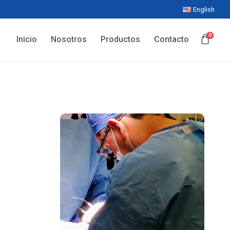
English
0
Inicio
Nosotros
Productos
Contacto